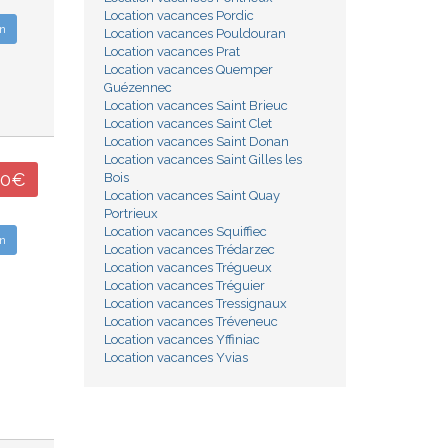
Location vacances Pordic
n
Location vacances Pouldouran
Location vacances Prat
Location vacances Quemper
Guézennec
Location vacances Saint Brieuc
Location vacances Saint Clet
Location vacances Saint Donan
Location vacances Saint Gilles les
00€
Bois
Location vacances Saint Quay
Portrieux
Location vacances Squiffiec
n
Location vacances Trédarzec
Location vacances Trégueux
Location vacances Tréguier
Location vacances Tressignaux
Location vacances Tréveneuc
Location vacances Yffiniac
Location vacances Yvias