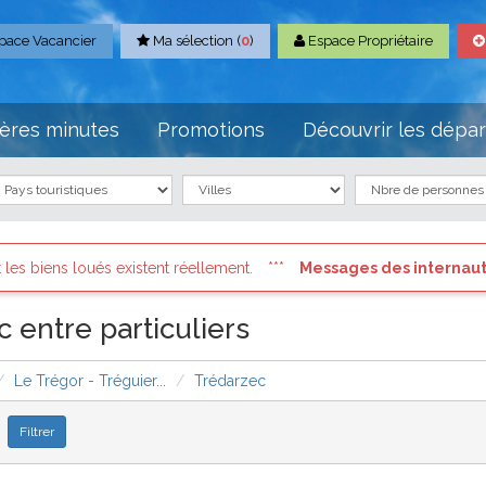
pace Vacancier
Ma sélection (
0
)
Espace Propriétaire
ères minutes
Promotions
Découvrir les dépa
llement.
Messages des internautes pressés
: Connectez vous
 entre particuliers
Le Trégor - Tréguier...
Trédarzec