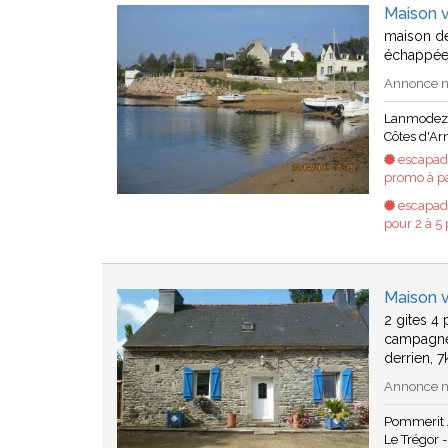
Maison 
maison de
échappée 
Annonce n°
Lanmodez
Côtes d'A
escapade
promo à pa
escapade
pour 2 à 5
Maison 
2 gites 4
campagne
derrien, 
Annonce n°
Pommerit 
Le Trégor -