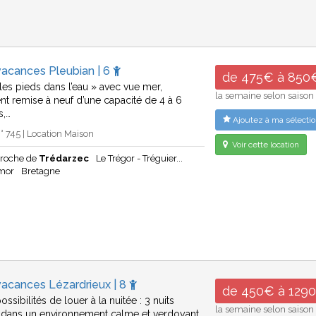
vacances Pleubian | 6
de 475€ à 850
les pieds dans l’eau » avec vue mer,
la semaine selon saison
nt remise à neuf d’une capacité de 4 à 6
s,…
Ajoutez à ma sélectio
 745 | Location Maison
Voir cette location
proche de
Trédarzec
Le Trégor - Tréguier...
rmor
Bretagne
vacances Lézardrieux | 8
de 450€ à 129
ossibilités de louer à la nuitée : 3 nuits
la semaine selon saison
dans un environnement calme et verdoyant,