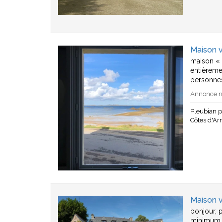
Maison 
maison « 
entièreme
personne
Annonce n°
Pleubian 
Côtes d'A
Maison 
bonjour, p
minimum 