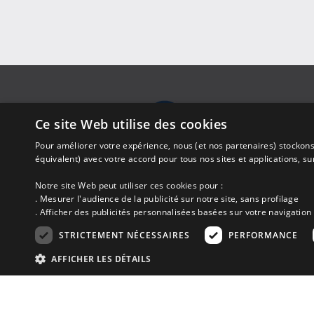
Annonces
Ce site Web utilise des cookies
Apparte
Tréguie
Pour améliorer votre expérience, nous (et nos partenaires) stockons
propose
équivalent) avec votre accord pour tous nos sites et applications, s
Bretagne
réserver
Notre site Web peut utiliser ces cookies pour :
. Mesurer l'audience de la publicité sur notre site, sans profilage
Locati
Parc-Penarun / 29900 CONCARNEAU
. Afficher des publicités personnalisées basées sur votre navigation 
info@armor-vacances.fr
STRICTEMENT NÉCESSAIRES
PERFORMANCE
AFFICHER LES DÉTAILS
En partenariat avec Clévacances des Côtes d'Armor et du Finistè
critères nationales pour certifier la qualité des hébergements t
validation par une commission habilitée. Label de 1 à 5 clés.
Str