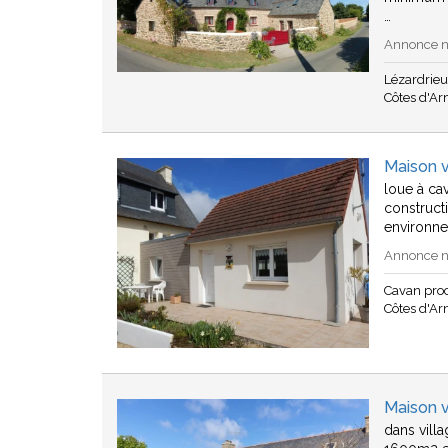
…
Annonce n°
Lézardrie
Côtes d'A
Maison 
loue à ca
construct
environn
Annonce n°
Cavan pro
Côtes d'A
Maison 
dans vill