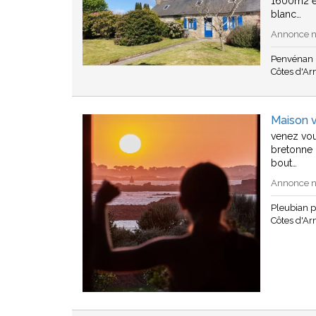
1600m2 en
blanc…
Annonce n°
Penvénan 
Côtes d'A
Maison 
venez vou
bretonne 
bout…
Annonce n°
Pleubian 
Côtes d'A