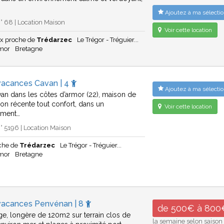
Ajoutez à ma sélectio
 68 | Location Maison
Voir cette location
ux proche de
Trédarzec
Le Trégor - Tréguier...
rmor
Bretagne
vacances Cavan | 4
Ajoutez à ma sélectio
van dans les côtes d’armor (22), maison de
ion récente tout confort, dans un
Voir cette location
ement…
 5196 | Location Maison
che de
Trédarzec
Le Trégor - Tréguier...
rmor
Bretagne
vacances Penvénan | 8
de 500€ à 800
age, longère de 120m2 sur terrain clos de
la semaine selon saison