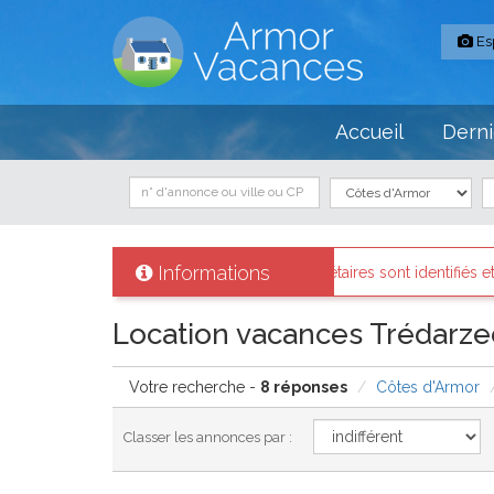
Es
Accueil
Derni
Informations
s
: Tous les propriétaires sont identifiés et les biens loués existent rée
Location vacances Trédarzec
Votre recherche -
8 réponses
Côtes d'Armor
Classer les annonces par :