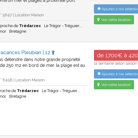
viron mer et plages à proximité port
Ajoutez à ma sélectio
 5647 | Location Maison
Voir cette location
proche de
Trédarzec
Le Trégor - Tréguier...
rmor
Bretagne
vacances Pleubian | 12
de 1700€ à 42
s détendre dans notre grande propriété
la semaine selon saison
de 250 m2 en bord de mer. la plage est au
Ajoutez à ma sélectio
 6458 | Location Maison
Voir cette location
proche de
Trédarzec
Le Trégor - Tréguier...
rmor
Bretagne