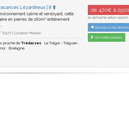
vacances Lézardrieux | 8
de 420€ à 250
nvironnement calme et verdoyant, cette
la semaine selon saison
gère en pierres de 160m² entièrement
,…
Ajoutez à ma sélectio
 6477 | Location Maison
Voir cette location
ux proche de
Trédarzec
Le Trégor - Tréguier...
rmor
Bretagne