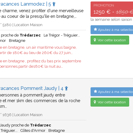
vacances Lanmodez | 5
PROMOTION
 charme, venez profiter d'une merveilleuse
1250 € -
1850 
au coeur de la presqu'île en bretagne,…
la semaine selon saison
 5180 | Location Maison
Ajoutez à ma sélectio
 proche de
Trédarzec
Le Trégor - Tréguier...
Voir cette location
rmor
Bretagne
 en bretagne, un air maritime vous baigne,
rtir de 180€ au lieu de 260€ du 27 juin…
 en bretagne , profitez du bas prix septembre
 personnes,partir de180€ la nuit au…
vacances Pommerit Jaudy | 4
Ajoutez à ma sélectio
 personnes à pommerit jaudy entre
 et mer 1km des commerces de la roche
Voir cette location
7km…
 1636 | Location Maison
Jaudy proche de
Trédarzec
 Tréguier...
Côtes d'Armor
Bretagne