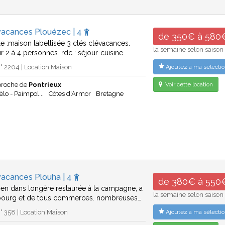
vacances Plouézec | 4
de 350€ à 580
le :maison labellisée 3 clés clévacances.
la semaine selon saison
 2 à 4 personnes. rdc : séjour-cuisine…
 2204 | Location Maison
Ajoutez à ma sélectio
proche de
Pontrieux
Voir cette location
ëlo - Paimpol...
Côtes d'Armor
Bretagne
vacances Plouha | 4
de 380€ à 550
yen dans longère restaurée à la campagne, a
la semaine selon saison
bourg et de tous commerces. nombreuses…
 358 | Location Maison
Ajoutez à ma sélectio