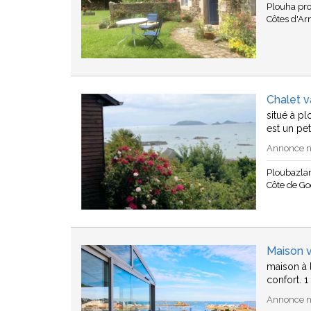
Plouha pr
Côtes d'A
Chalet 
situé à p
est un pet
Annonce n°
Ploubazla
Côte de Go
Maison v
maison à l
confort. 
Annonce n°