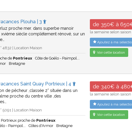
vacances Plouha | 3
de 350€ à 650
rluz proche mer. dans superbe manoir
la semaine selon saison
 xvième siècle complètement rénové, sur un
ue…
Ajoutez à ma sélectio
 4832 | Location Maison
Voir cette location
oche de
Pontrieux
Côte de Goëlo - Paimpol...
rmor
Bretagne
acances Saint Quay Portrieux | 4
de 340€ à 480
son de pêcheur ,classée 2* située dans un
la semaine selon saison
calme proche du centre ville ,des
es…
Ajoutez à ma sélectio
 5091 | Location Maison
Voir cette location
 Portrieux proche de
Pontrieux
ëlo - Paimpol...
Côtes d'Armor
Bretagne