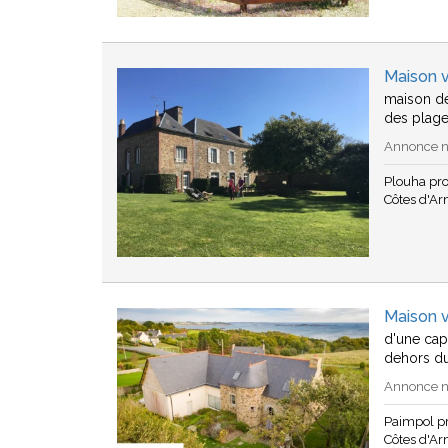
Maison 
maison de
des plage
Annonce n°
Plouha pr
Côtes d'A
Maison 
d'une cap
dehors du 
Annonce n°
Paimpol p
Côtes d'A