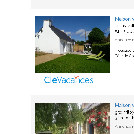
Maison 
la caravel
54m2 pour
Annonce n°
Plouézec 
Côte de Go
Maison 
gîte mito
3 km du 
Annonce n°