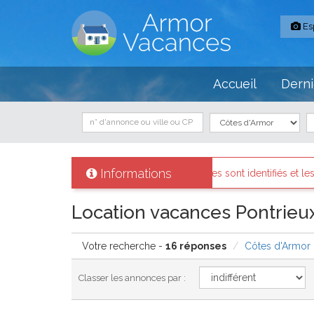
Es
Accueil
Derni
Informations
ropriétaires sont identifiés et les biens loués existent réellement.
Location vacances Pontrieux
Votre recherche -
16 réponses
Côtes d'Armor
Classer les annonces par :