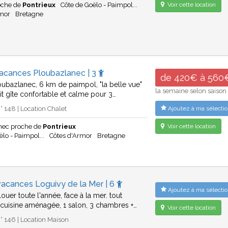
oche de
Pontrieux
Côte de Goëlo - Paimpol...
Voir cette location
rmor
Bretagne
vacances Ploubazlanec | 3
de 420€ à 560
loubazlanec, 6 km de paimpol, "la belle vue"
la semaine selon saison
it gîte confortable et calme pour 3…
 148 | Location Chalet
Ajoutez à ma sélectio
nec proche de
Pontrieux
Voir cette location
ëlo - Paimpol...
Côtes d'Armor
Bretagne
acances Loguivy de la Mer | 6
Ajoutez à ma sélectio
ouer toute l'année, face à la mer. tout
1 cuisine aménagée, 1 salon, 3 chambres +…
Voir cette location
 146 | Location Maison