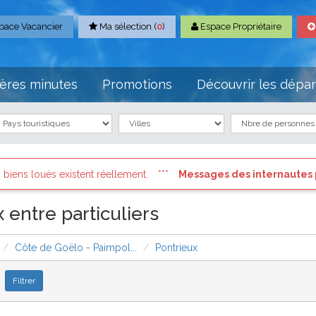
pace Vacancier
Ma sélection (
0
)
Espace Propriétaire
ères minutes
Promotions
Découvrir les dépa
Messages des internautes pressés
: Connectez vous à votre co
 entre particuliers
Côte de Goëlo - Paimpol...
Pontrieux