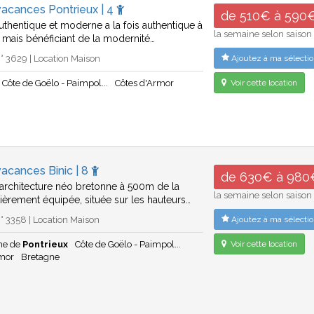
acances Pontrieux | 4
de 510€ à 590
uthentique et moderne a la fois authentique à
la semaine selon saison
r mais bénéficiant de la modernité…
 3629 | Location Maison
Ajoutez à ma sélectio
Côte de Goëlo - Paimpol...
Côtes d'Armor
Voir cette location
acances Binic | 8
de 630€ à 980
architecture néo bretonne à 500m de la
la semaine selon saison
tièrement équipée, située sur les hauteurs…
 3358 | Location Maison
Ajoutez à ma sélectio
che de
Pontrieux
Côte de Goëlo - Paimpol...
Voir cette location
rmor
Bretagne