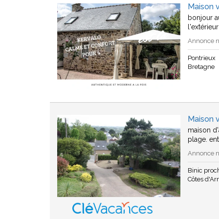
Maison v
bonjour a
l'extérieu
Annonce n°
Pontrieux
Bretagne
Maison v
maison d'
plage. en
Annonce n°
Binic pro
Côtes d'A