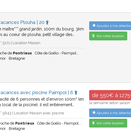
vacances Plouha | 20
Ajoutez à ma sélectio
 maître***,grand jardin, 100m du bourg, 3km
s au coeur de plouha, petit village des…
Voir cette location
 5171 | Location Maison
oche de
Pontrieux
Côte de Goëlo - Paimpol...
rmor
Bretagne
vacances avec piscine Paimpol | 6
de 550€ à 127
acité de 6 personnes et d'environ 100m² (en
la semaine selon saison
local de la piscine), il est entièrement…
 5643 | Location Maison avec piscine
Ajoutez à ma sélectio
roche de
Pontrieux
Côte de Goëlo - Paimpol...
Voir cette location
rmor
Bretagne