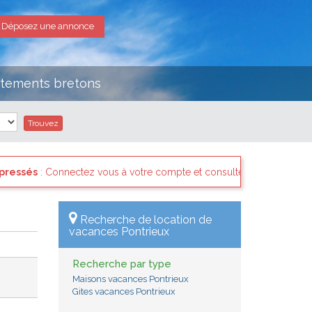
Déposez une annonce
rtements bretons
mpte et consultez les "Messages des internautes pressés" il y a sans
Recherche de location de
vacances Pontrieux
Recherche par type
Maisons vacances Pontrieux
Gites vacances Pontrieux