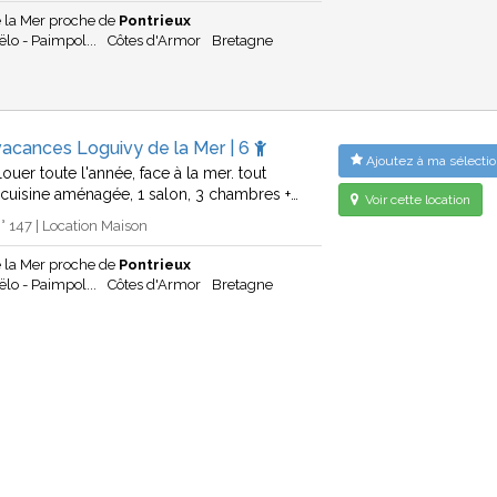
 la Mer proche de
Pontrieux
ëlo - Paimpol...
Côtes d'Armor
Bretagne
acances Loguivy de la Mer | 6
Ajoutez à ma sélectio
ouer toute l'année, face à la mer. tout
1 cuisine aménagée, 1 salon, 3 chambres +…
Voir cette location
 147 | Location Maison
 la Mer proche de
Pontrieux
ëlo - Paimpol...
Côtes d'Armor
Bretagne