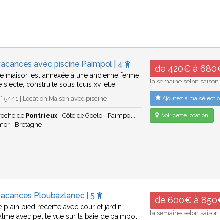
vacances avec piscine Paimpol | 4
de 420€ à 680
ite maison est annexée à une ancienne ferme
la semaine selon saison
siècle, construite sous louis xv, elle…
 5441 | Location Maison avec piscine
Ajoutez à ma sélectio
roche de
Pontrieux
Côte de Goëlo - Paimpol...
Voir cette location
rmor
Bretagne
vacances Ploubazlanec | 5
de 600€ à 850
 plain pied récente avec cour et jardin.
la semaine selon saison
calme avec petite vue sur la baie de paimpol.…