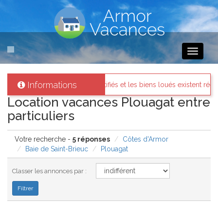
Toggle
navigati
Informations
ont identifiés et les biens loués existent réellement.
Messages d
Location vacances Plouagat entre
particuliers
Votre recherche -
5 réponses
Côtes d'Armor
Baie de Saint-Brieuc
Plouagat
Classer les annonces par :