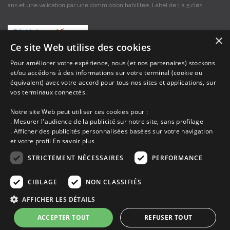
ans et une validation par une commission habilitée. Label de 1 à 5 clés.
×
Ce site Web utilise des cookies
Pour améliorer votre expérience, nous (et nos partenaires) stockons
et/ou accédons à des informations sur votre terminal (cookie ou
Les descriptions et photos contenues dans le site Armor-vacances sont sous
équivalent) avec votre accord pour tous nos sites et applications, sur
la responsabilité des propriétaires, ces informations sont indicatives et non
contractuelles. Les données sont protégées par copyright Armor-vacances.
vos terminaux connectés.
Notre site Web peut utiliser ces cookies pour :
Armor-vacances n'est pas un organisme et ne touche aucune commission
. Mesurer l'audience de la publicité sur notre site, sans profilage
sur les locations, c'est simplement un annuaire d'hébergements de
. Afficher des publicités personnalisées basées sur votre navigation
vacances en Bretagne, un service de petites annonces de location DE
et votre profil
En savoir plus
PARTICULIER A PARTICULIER.
STRICTEMENT NÉCESSAIRES
PERFORMANCE
Avant de prendre possession du logement vous devez obtenir du
propriétaire un contrat qui stipule les clauses et le descriptif de la location,
CIBLAGE
NON CLASSIFIÉS
grâce à ce contrat vous pouvez faire valoir vos droits si le logement ne
correspond pas à ce qui y est mentionné ou pour d'autres raisons.
AFFICHER LES DÉTAILS
ACCEPTER TOUT
REFUSER TOUT