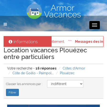
Toggle
navigati
Informations
 des internautes pressés
: Connectez vous à votre compte et cons
Location vacances Plouézec
entre particuliers
Votre recherche -
16 réponses
Côtes d'Armor
Côte de Goëlo - Paimpol...
Plouézec
Classer les annonces par :