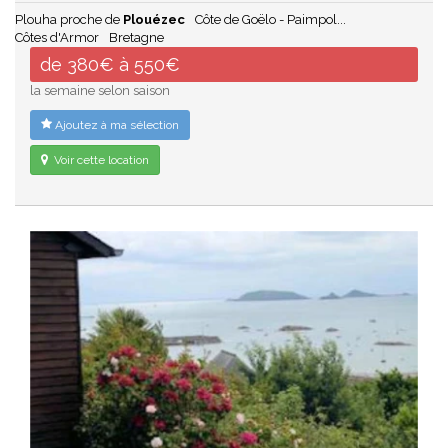
Plouha proche de
Plouézec
Côte de Goëlo - Paimpol...
Côtes d'Armor
Bretagne
de 380€ à 550€
la semaine selon saison
Ajoutez à ma sélection
Voir cette location