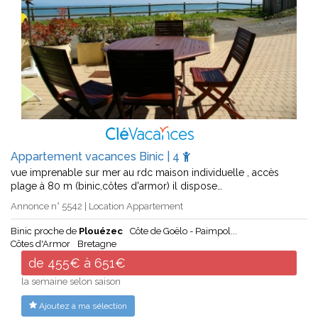
Appartement vacances Binic | 4
vue imprenable sur mer au rdc maison individuelle , accès
plage à 80 m (binic,côtes d'armor) il dispose…
Annonce n° 5542 | Location Appartement
Binic proche de
Plouézec
Côte de Goëlo - Paimpol...
Côtes d'Armor
Bretagne
de 455€ à 651€
la semaine selon saison
Ajoutez à ma sélection