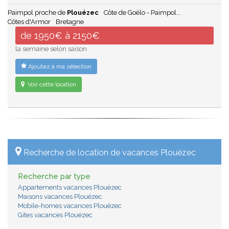
Paimpol proche de
Plouézec
Côte de Goëlo - Paimpol...
Côtes d'Armor
Bretagne
de 1950€ à 2150€
la semaine selon saison
Ajoutez à ma sélection
Voir cette location
Recherche de location de vacances Plouézec
Recherche par type
Appartements vacances Plouézec
Maisons vacances Plouézec
Mobile-homes vacances Plouézec
Gites vacances Plouézec