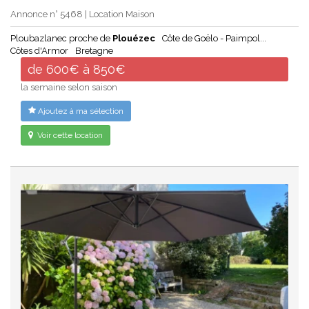
Annonce n° 5468 | Location Maison
Ploubazlanec proche de
Plouézec
Côte de Goëlo - Paimpol...
Côtes d'Armor
Bretagne
de 600€ à 850€
la semaine selon saison
Ajoutez à ma sélection
Voir cette location