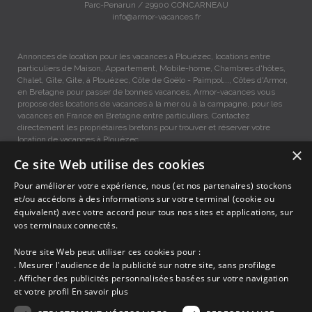
Parc-Penarun / 29900 CONCARNEAU
info@armor-vacances.fr
Annonces de location pour les vacances à Plouézec, locations entre
particuliers de Maison, Appartement, Mobile-home, Chambres d'hôtes,
Chalet, Gîte, Gite, à Plouézec, Côte de Goëlo - Paimpol..., Côtes d'Armor,
en Bretagne pour passer de bonnes vacances, Armor-vacances vous
propose des locations de vacances à la mer ou à la campagne, pour les
vacances en France en Bretagne entre particuliers. Contactez
directement les propriétaires bretons pour trouver et réserver votre
location de vacances à Plouézec.
×
Ce site Web utilise des cookies
Locations vacances Plouézec entre particuliers.
Pour améliorer votre expérience, nous (et nos partenaires) stockons
et/ou accédons à des informations sur votre terminal (cookie ou
équivalent) avec votre accord pour tous nos sites et applications, sur
Accueil
vos terminaux connectés.
Dernières minutes
Promotions
Notre site Web peut utiliser ces cookies pour :
Découvrir les départements bretons
. Mesurer l'audience de la publicité sur notre site, sans profilage
Qui sommes-nous ?
. Afficher des publicités personnalisées basées sur votre navigation
Espace propriétaire
et votre profil
En savoir plus
Ma sélection
Blog