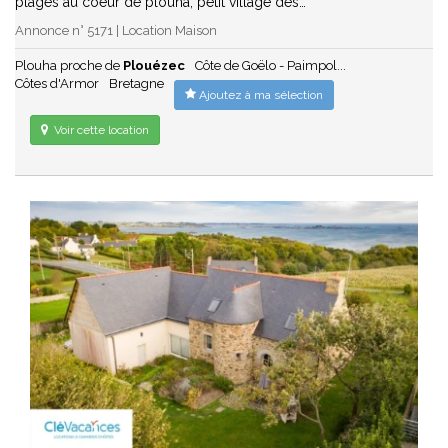
plages au coeur de plouha, petit village des…
Annonce n° 5171 | Location Maison
Plouha proche de
Plouézec
Côte de Goëlo - Paimpol...
Côtes d'Armor
Bretagne
Ajoutez à ma sélection
Voir cette location