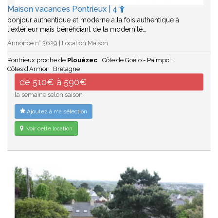
Maison vacances Pontrieux | 4
bonjour authentique et moderne a la fois authentique à
l'extérieur mais bénéficiant de la modernité…
Annonce n° 3629 | Location Maison
Pontrieux proche de
Plouézec
Côte de Goëlo - Paimpol...
Côtes d'Armor
Bretagne
de 510€ à 590€
la semaine selon saison
Ajoutez à ma sélection
Voir cette location