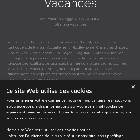
Parc-Penarun / 29900 CONCARNEAU
info@armor-vacances.fr
Annonces de location pour les vacances à Ploézal, locations entre
particuliers de Maison, Appartement, Mobile-home, Chambres d'hôtes,
Chalet, Gîte, Gite, à Ploézal, Le Trégor - Tréguier..., Côtes d'Armor, en
Bretagne pour passer de bonnes vacances, Armor-vacances vous
propose des locations de vacances à la mer ou à la campagne, pour les
vacances en France en Bretagne entre particuliers. Contactez
directement les propriétaires bretons pour trouver et réserver votre
location de vacances à Ploézal.
×
Ce site Web utilise des cookies
Locations vacances Ploézal entre particuliers.
Pour améliorer votre expérience, nous (et nos partenaires) stockons
et/ou accédons à des informations sur votre terminal (cookie ou
équivalent) avec votre accord pour tous nos sites et applications, sur
Accueil
vos terminaux connectés.
Dernières minutes
Promotions
Notre site Web peut utiliser ces cookies pour :
Découvrir les départements bretons
. Mesurer l'audience de la publicité sur notre site, sans profilage
Qui sommes-nous ?