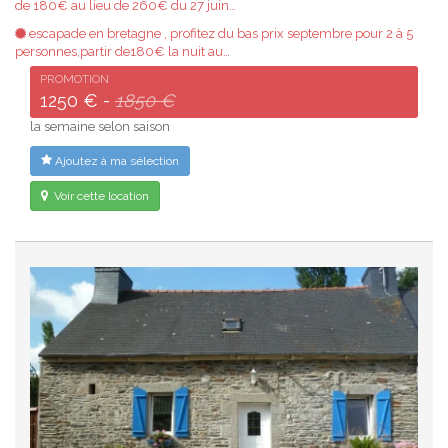
de 180€ au lieu de 260€ du 27 juin…
escapade en bretagne , profitez du bas prix septembre pour 2 à 5
personnes,partir de180€ la nuit au…
PROMOTION
1250 € -
1850 €
la semaine selon saison
Ajoutez à ma sélection
Voir cette location