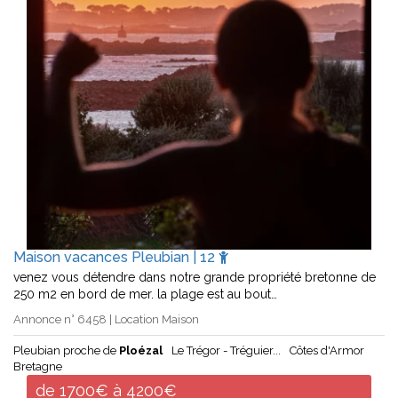
Maison vacances Pleubian | 12
venez vous détendre dans notre grande propriété bretonne de
250 m2 en bord de mer. la plage est au bout…
Annonce n° 6458 | Location Maison
Pleubian proche de
Ploézal
Le Trégor - Tréguier...
Côtes d'Armor
Bretagne
de 1700€ à 4200€