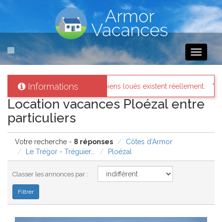
Toggle
navigati
Informations
biens loués existent réellement.
Messages des internautes p
Location vacances Ploézal entre
particuliers
Votre recherche -
8 réponses
Côtes d'Armor
Le Trégor - Tréguier...
Ploézal
Classer les annonces par :