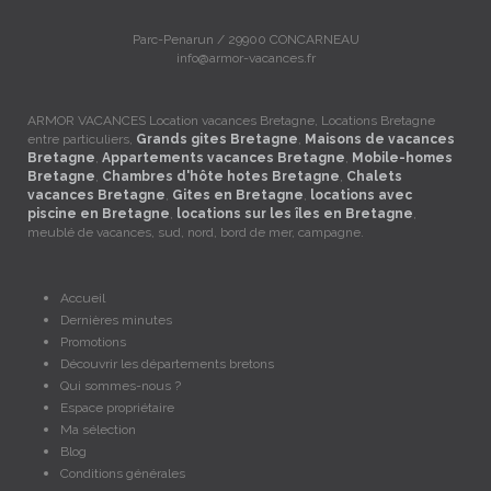
Parc-Penarun / 29900 CONCARNEAU
info@armor-vacances.fr
ARMOR VACANCES Location vacances Bretagne, Locations Bretagne
entre particuliers,
Grands gites Bretagne
,
Maisons de vacances
Bretagne
,
Appartements vacances Bretagne
,
Mobile-homes
Bretagne
,
Chambres d'hôte hotes Bretagne
,
Chalets
vacances Bretagne
,
Gites en Bretagne
,
locations avec
piscine en Bretagne
,
locations sur les îles en Bretagne
,
meublé de vacances, sud, nord, bord de mer, campagne.
Accueil
Dernières minutes
Promotions
Découvrir les départements bretons
Qui sommes-nous ?
Espace propriétaire
Ma sélection
Blog
Conditions générales