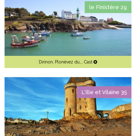
le Finistère 29
Dirinon
,
Plonévez du…
,
Cast
L'ille et Vilaine 35