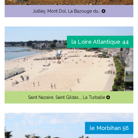
Juilley
,
Mont Dol
,
La Bazouge du…
la Loire Atlantique 44
Saint Nazaire
,
Saint Gildas…
,
La Turballe
le Morbihan 56