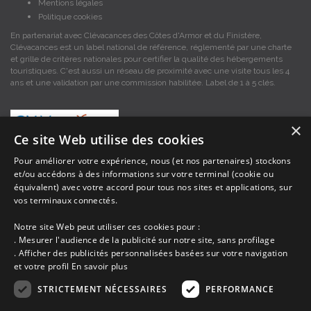
Mentions légales
Politique cookies
En partenariat avec Clévacances des Côtes d'Armor et du Finistère,
Clévacances est un label national de référence, réglementé par une charte
et grille de critères nationales pour certifier la qualité des hébergements
touristiques. C'est aussi un réseau de proximité avec une visite tous les 4
ans et une validation par une commission habilitée. Label de 1 à 5 clés.
×
Ce site Web utilise des cookies
Pour améliorer votre expérience, nous (et nos partenaires) stockons
et/ou accédons à des informations sur votre terminal (cookie ou
Les descriptions et photos contenues dans le site Armor-vacances sont sous
équivalent) avec votre accord pour tous nos sites et applications, sur
la responsabilité des propriétaires, ces informations sont indicatives et non
contractuelles. Les données sont protégées par copyright Armor-vacances.
vos terminaux connectés.
Notre site Web peut utiliser ces cookies pour :
Armor-vacances n'est pas un organisme et ne touche aucune commission
. Mesurer l'audience de la publicité sur notre site, sans profilage
sur les locations, c'est simplement un annuaire d'hébergements de
. Afficher des publicités personnalisées basées sur votre navigation
vacances en Bretagne, un service de petites annonces de location DE
et votre profil
En savoir plus
PARTICULIER A PARTICULIER.
STRICTEMENT NÉCESSAIRES
PERFORMANCE
Avant de prendre possession du logement vous devez obtenir du