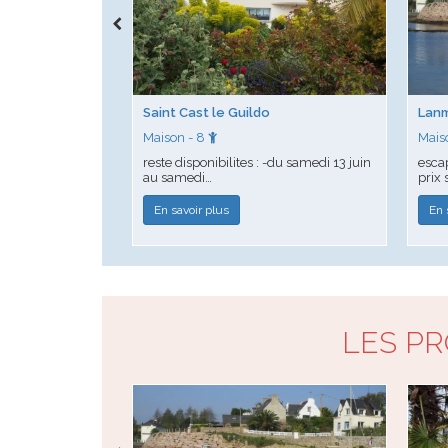
Saint Cast le Guildo
Lan
Maison - 8
Mais
reste disponibilites : -du samedi 13 juin
esca
au samedi…
prix
En savoir plus
En 
LES P