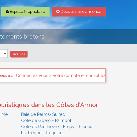
Espace Propriétaire
Déposez une annonce
rtements bretons
mpte et consultez les "Messages des internautes pressés" il y a san
uristiques dans les Côtes d'Armor
 Mer...
Baie de Perros-Guirec
Côte de Goëlo - Paimpol...
Côte de Penthièvre - Erquy - Pléneuf...
Le Trégor - Tréguier...