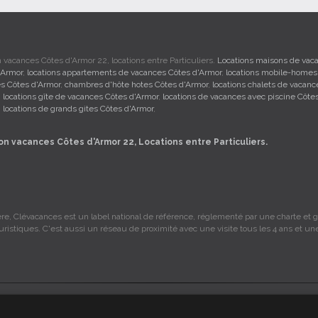
 vacances Côtes d'Armor 22, locations entre Particuliers.
Locations maisons de vac
'Armor
,
locations appartements de vacances Côtes d'Armor
,
locations mobile-homes
s Côtes d'Armor
,
chambres d'hôte hotes Côtes d'Armor
,
locations chalets de vacanc
,
locations gîte de vacances Côtes d'Armor
,
locations de vacances avec piscine Côte
,
locations de grands gites Côtes d'Armor
,
on vacances Côtes d'Armor 22, Locations entre Particuliers.
re, Clévacances est un label national de référence, réglementé par une charte et gr
ouristiques. C'est aussi un réseau de proximité avec une visite tous les 4 ans et un
s sont sous la responsabilité des propriétaires, ces informations sont indicatives 