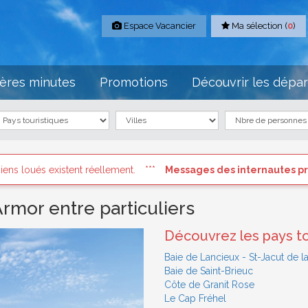
Espace Vacancier
Ma sélection (
0
)
ères minutes
Promotions
Découvrir les dépa
Messages des internautes pressés
: Connectez vous à votre co
rmor entre particuliers
Découvrez les pays to
Baie de Lancieux - St-Jacut de la
Baie de Saint-Brieuc
Côte de Granit Rose
Le Cap Fréhel