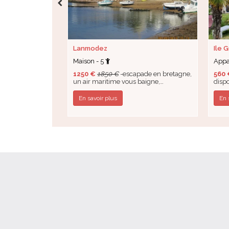
Lanmodez
Ile 
Maison - 5
Appa
1250 €
1850 €
-escapade en bretagne,
560 
un air maritime vous baigne,…
disp
En savoir plus
En 