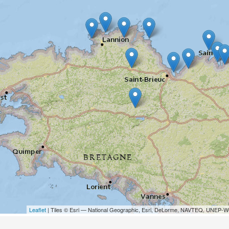
Leaflet
| Tiles © Esri — National Geographic, Esri, DeLorme, NAVTEQ, UN