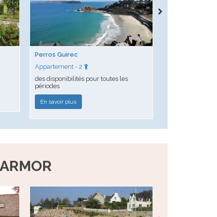
Perros Guirec
Tredrez Locq
Appartement - 2
Maison - 3
des disponibilités pour toutes les
. promo : 390€a
périodes
au 29 août. pens
En savoir plus
En savoir plus
'ARMOR