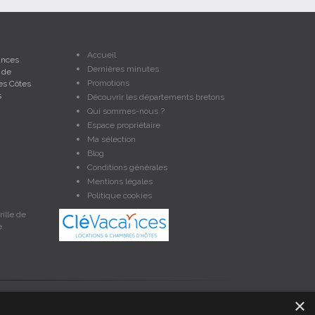
Accueil
ances
Dernières minutes
 de
Promotions
es Côtes
s
Découvrir les départements bretons
Qui sommes-nous ?
Espace propriétaire
Ma sélection
Blog
Conditions générales
Mentions légales
Politique cookies
ille de
e
×
et non contractuelles. Les données sont protégées par copyright