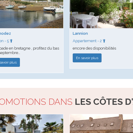
modez
Lannion
on - 5
Appartement - 2
pade en bretagne , profitez du bas
encore des disponibilités
 septembre…
En savoir plus
savoir plus
ROMOTIONS DANS
LES CÔTES D