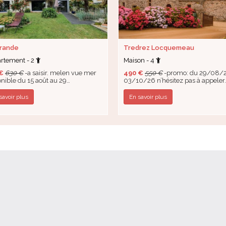
Grande
Tredrez Locquemeau
rtement - 2
Maison - 4
€
630 €
-a saisir. melen vue mer
490 €
550 €
-promo: du 29/08/
onible du 15 août au 29…
03/10/26 n’hésitez pas à appeler
savoir plus
En savoir plus