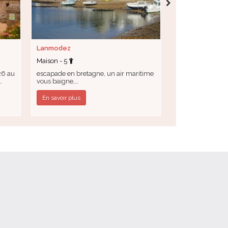
Lanmodez
Plestin les Grè
Maison - 5
Maison - 6
26 au
escapade en bretagne, un air maritime
16 au 30 juillet 
…
vous baigne,…
septembre
En savoir plus
En savoir plus