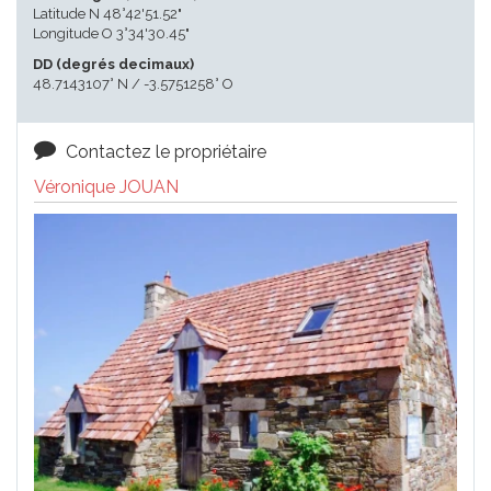
Latitude N 48°42'51.52"
Longitude O 3°34'30.45"
DD (degrés decimaux)
48.7143107° N / -3.5751258° O
Contactez le propriétaire
Véronique JOUAN