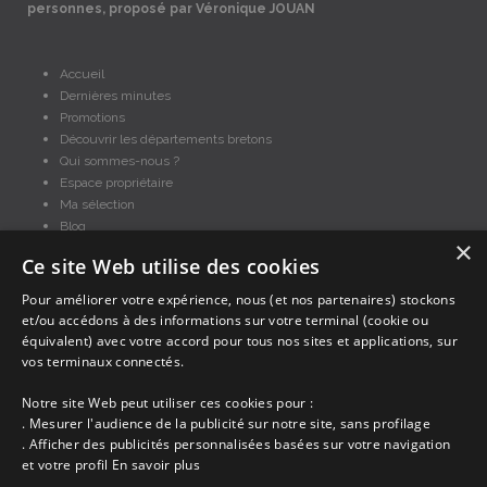
personnes, proposé par Véronique JOUAN
Accueil
Dernières minutes
Promotions
Découvrir les départements bretons
Qui sommes-nous ?
Espace propriétaire
Ma sélection
Blog
×
Conditions générales
Ce site Web utilise des cookies
Mentions légales
Politique cookies
Pour améliorer votre expérience, nous (et nos partenaires) stockons
et/ou accédons à des informations sur votre terminal (cookie ou
En partenariat avec Clévacances des Côtes d'Armor et du Finistère,
Clévacances est un label national de référence, réglementé par une charte
équivalent) avec votre accord pour tous nos sites et applications, sur
et grille de critères nationales pour certifier la qualité des hébergements
vos terminaux connectés.
touristiques. C'est aussi un réseau de proximité avec une visite tous les 4
ans et une validation par une commission habilitée. Label de 1 à 5 clés.
Notre site Web peut utiliser ces cookies pour :
. Mesurer l'audience de la publicité sur notre site, sans profilage
. Afficher des publicités personnalisées basées sur votre navigation
et votre profil
En savoir plus