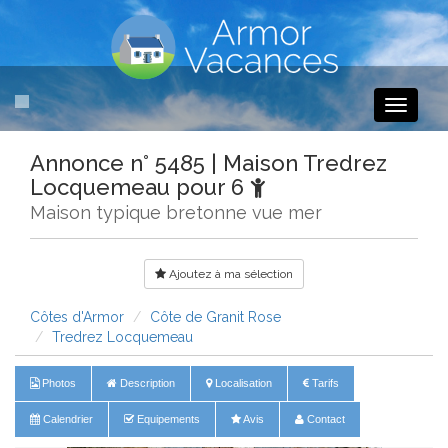
Toggle
navigati
Annonce n° 5485 | Maison Tredrez
Locquemeau pour 6
Maison typique bretonne vue mer
Ajoutez à ma sélection
Côtes d'Armor
Côte de Granit Rose
Tredrez Locquemeau
Photos
Description
Localisation
Tarifs
Calendrier
Equipements
Avis
Contact