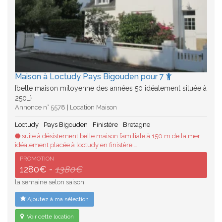
Maison à Loctudy Pays Bigouden pour 7
{belle maison mitoyenne des années 50 idéalement située à
250…}
Annonce n° 5578 | Location Maison
Loctudy
Pays Bigouden
Finistère
Bretagne
suite à désistement belle maison familiale à 150 m de la mer
idéalement placée à loctudy en finistère.…
PROMOTION
1280€ -
1380€
la semaine selon saison
Ajoutez à ma sélection
Voir cette location