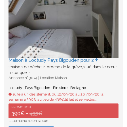
Maison à Loctudy Pays Bigouden pour 2
{maison de pécheur, proche de la grève,situé dans le cœur
historique…}
Annonce n° 3074 | Location Maison
Loctudy
Pays Bigouden
Finistère
Bretagne
suite à un désistement, du 12/09/26 au 26 /09/26 la
semaine à 390€ au lieu de 435€.lit fait et serviettes…
PROMOTION
390€ -
435€
la semaine selon saison