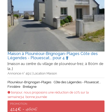
Maison à Plounéour-Brignogan-Plages Côte des
Légendes - Plouescat... pour 4
{maison au centre du village de plounéour-trez, à 800m de
la…}
Annonce n° 491 | Location Maison
Plounéour-Brignogan-Plages
Côte des Légendes - Plouescat...
Finistère
Bretagne
bonjour, nous proposons une réduction de 10% sur la
semaine34. bonne journée
PROMOTION
414€ -
460€