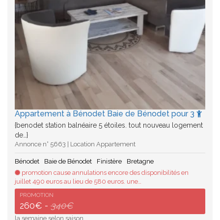
Appartement à Bénodet Baie de Bénodet pour 3
{benodet station balnéaire 5 étoiles. tout nouveau logement
de…}
Annonce n° 5663 | Location Appartement
Bénodet
Baie de Bénodet
Finistère
Bretagne
promotion cause annulations encore des disponibilités en
juillet 490 euros au lieu de 580 euros. une…
PROMOTION
260€ -
340€
la semaine selon saison