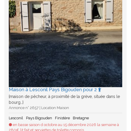
Maison à Lesconil Pays Bigouden pour 2
{maison de pêcheur, à proximité de la grève, située dans le
bourg…}
Annonce n° 2657 | Location Maison
Lesconil
Pays Bigouden
Finistère
Bretagne
en basse saison d octobre au 15 décembre 2026 la semaine à
280€ lit fait et serviettes de toilette compris…