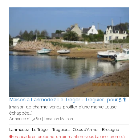
Maison à Lanmodez Le Trégor - Tréguier... pour 5
{maison de charme, venez profiter d'une merveilleuse
échappée…}
Annonce n° 5180 | Location Maison
Lanmodez
Le Trégor - Tréguier...
Côtes d'Armor
Bretagne
escapade en bretagne, un air maritime vous baigne, promo à