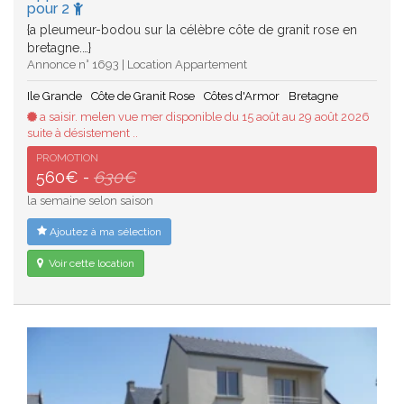
pour 2
{a pleumeur-bodou sur la célèbre côte de granit rose en
bretagne.…}
Annonce n° 1693 | Location Appartement
Ile Grande
Côte de Granit Rose
Côtes d'Armor
Bretagne
a saisir. melen vue mer disponible du 15 août au 29 août 2026
suite à désistement ..
PROMOTION
560€ -
630€
la semaine selon saison
Ajoutez à ma sélection
Voir cette location