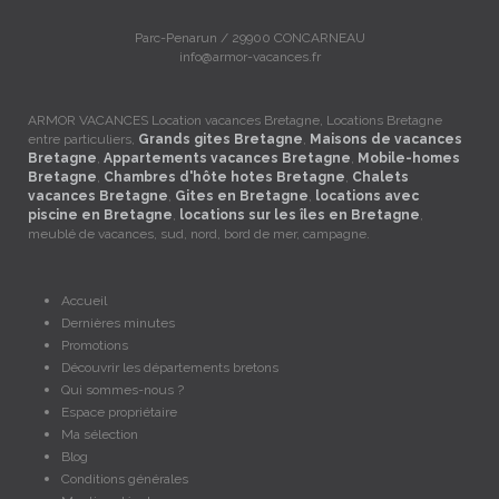
Parc-Penarun / 29900 CONCARNEAU
info@armor-vacances.fr
ARMOR VACANCES Location vacances Bretagne, Locations Bretagne
entre particuliers,
Grands gites Bretagne
,
Maisons de vacances
Bretagne
,
Appartements vacances Bretagne
,
Mobile-homes
Bretagne
,
Chambres d'hôte hotes Bretagne
,
Chalets
vacances Bretagne
,
Gites en Bretagne
,
locations avec
piscine en Bretagne
,
locations sur les îles en Bretagne
,
meublé de vacances, sud, nord, bord de mer, campagne.
Accueil
Dernières minutes
Promotions
Découvrir les départements bretons
Qui sommes-nous ?
Espace propriétaire
Ma sélection
Blog
Conditions générales