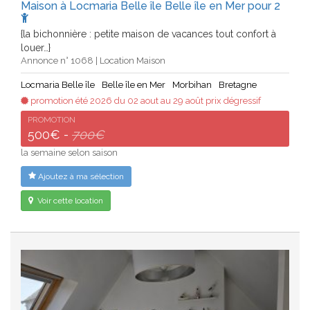
Maison à Locmaria Belle île Belle île en Mer pour 2
{la bichonnière : petite maison de vacances tout confort à
louer…}
Annonce n° 1068 | Location Maison
Locmaria Belle île
Belle île en Mer
Morbihan
Bretagne
promotion été 2026 du 02 aout au 29 août prix dégressif
PROMOTION
500€ -
700€
la semaine selon saison
Ajoutez à ma sélection
Voir cette location