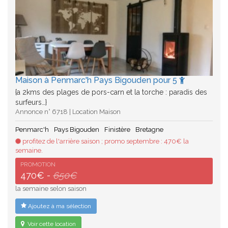
Maison à Penmarc'h Pays Bigouden pour 5
{a 2kms des plages de pors-carn et la torche : paradis des
surfeurs…}
Annonce n° 6718 | Location Maison
Penmarc'h
Pays Bigouden
Finistère
Bretagne
profitez de l'arrière saison ; promo septembre : 470€ la
semaine.
PROMOTION
470€ -
650€
la semaine selon saison
Ajoutez à ma sélection
Voir cette location