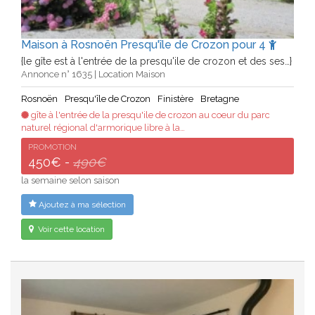
Maison à Rosnoën Presqu'île de Crozon pour 4
{le gîte est à l'entrée de la presqu'ile de crozon et des ses…}
Annonce n° 1635 | Location Maison
Rosnoën
Presqu'île de Crozon
Finistère
Bretagne
gîte à l'entrée de la presqu'ile de crozon au coeur du parc
naturel régional d'armorique libre à la…
PROMOTION
450€ -
490€
la semaine selon saison
Ajoutez à ma sélection
Voir cette location