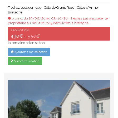
Tredrez Locquemeau
Côte de Granit Rose
Côtes d'Armor
Bretagne
promo: du 29/08/26 au 03/10/26 n’hésitez pas à appeler le
propriétaire au 0681181805 découvrez la bretagne…
PROMOTION
490€ -
550€
la semaine selon saison
Ajoutez à ma sélection
Voir cette location