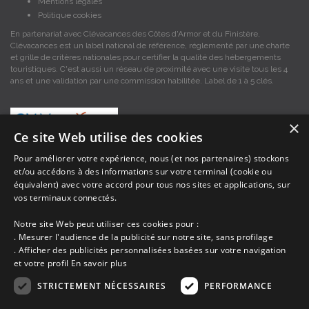
Mentions légales
Politique cookies
En partenariat avec Clévacances des Côtes d'Armor et du Finistère,
Clévacances est un label national de référence, réglementé par une charte
et grille de critères nationales pour certifier la qualité des hébergements
touristiques. C'est aussi un réseau de proximité avec une visite tous les 4
ans et une validation par une commission habilitée. Label de 1 à 5 clés.
×
Ce site Web utilise des cookies
Pour améliorer votre expérience, nous (et nos partenaires) stockons
et/ou accédons à des informations sur votre terminal (cookie ou
Les descriptions et photos contenues dans le site Armor-vacances sont sous
équivalent) avec votre accord pour tous nos sites et applications, sur
la responsabilité des propriétaires, ces informations sont indicatives et non
vos terminaux connectés.
contractuelles. Les données sont protégées par copyright Armor-vacances.
Notre site Web peut utiliser ces cookies pour :
Armor-vacances n'est pas un organisme et ne touche aucune commission
. Mesurer l'audience de la publicité sur notre site, sans profilage
sur les locations, c'est simplement un annuaire d'hébergements de
. Afficher des publicités personnalisées basées sur votre navigation
vacances en Bretagne, un service de petites annonces de location DE
et votre profil
En savoir plus
PARTICULIER A PARTICULIER.
STRICTEMENT NÉCESSAIRES
PERFORMANCE
Avant de prendre possession du logement vous devez obtenir du
propriétaire un contrat qui stipule les clauses et le descriptif de la location,