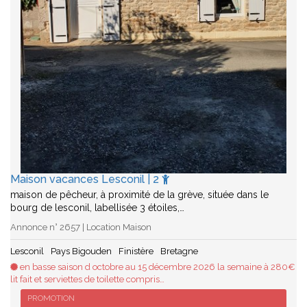
Maison vacances Lesconil | 2
maison de pêcheur, à proximité de la grève, située dans le
bourg de lesconil, labellisée 3 étoiles,…
Annonce n° 2657 | Location Maison
Lesconil
Pays Bigouden
Finistère
Bretagne
en basse saison d octobre au 15 décembre 2026 la semaine à 280€
lit fait et serviettes de toilette compris…
PROMOTION