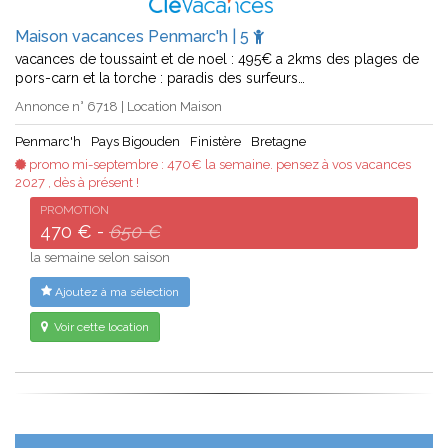
Maison vacances Penmarc'h | 5
vacances de toussaint et de noel : 495€ a 2kms des plages de
pors-carn et la torche : paradis des surfeurs…
Annonce n° 6718 | Location Maison
Penmarc'h
Pays Bigouden
Finistère
Bretagne
promo mi-septembre : 470€ la semaine. pensez à vos vacances
2027 , dès à présent !
PROMOTION
470 € -
650 €
la semaine selon saison
Ajoutez à ma sélection
Voir cette location