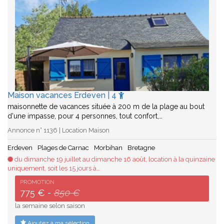
Maison vacances Erdeven | 4
maisonnette de vacances située à 200 m de la plage au bout
d'une impasse, pour 4 personnes, tout confort,…
Annonce n° 1136 | Location Maison
Erdeven
Plages de Carnac
Morbihan
Bretagne
du dimanche 19 juillet au dimanche 16 août, location à la quinzaine
uniquement, soit les 15 jours à…
PROMOTION
775 € -
850 €
la semaine selon saison
Ajoutez à ma sélection