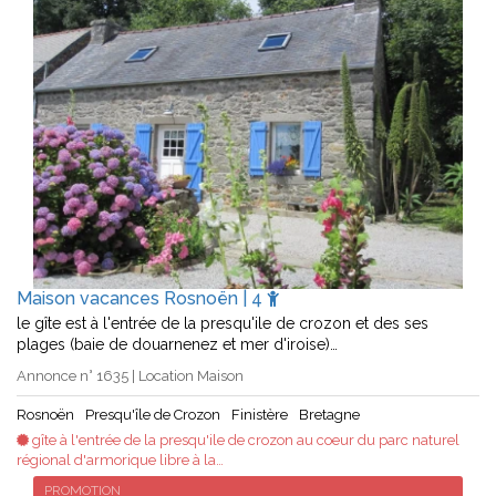
Maison vacances Rosnoën | 4
le gîte est à l'entrée de la presqu'ile de crozon et des ses
plages (baie de douarnenez et mer d'iroise)…
Annonce n° 1635 | Location Maison
Rosnoën
Presqu'île de Crozon
Finistère
Bretagne
gîte à l'entrée de la presqu'ile de crozon au coeur du parc naturel
régional d'armorique libre à la…
PROMOTION