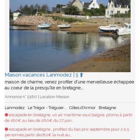
Maison vacances Lanmodez | 5
maison de charme, venez profiter d'une merveilleuse échappée
au coeur de la presqu'île en bretagne,…
Annonce n° 5180 | Location Maison
Lanmodez
Le Trégor - Tréguier...
Côtes d'Armor
Bretagne
escapade en bretagne, un air maritime vous baigne, promo à partir
de 180€ au lieu de 260€ du 27 juin…
escapade en bretagne , profitez du bas prix septembre pour 2 à 5
personnes,partir de180€ la nuit au…