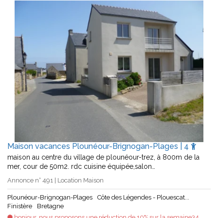
Maison vacances Plounéour-Brignogan-Plages | 4
maison au centre du village de plounéour-trez, à 800m de la
mer, cour de 50m2. rdc cuisine équipée,salon…
Annonce n° 491 | Location Maison
Plounéour-Brignogan-Plages
Côte des Légendes - Plouescat...
Finistère
Bretagne
bonjour, nous proposons une réduction de 10% sur la semaine34.