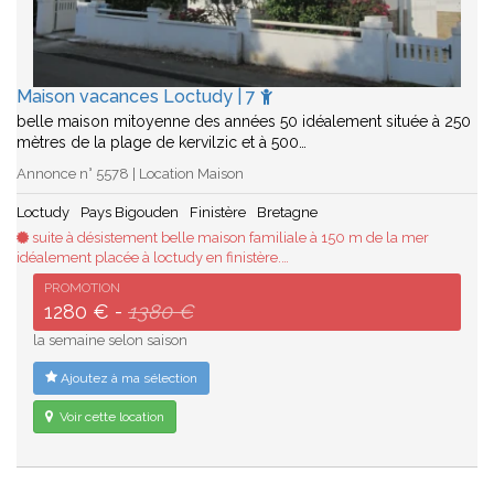
Maison vacances Loctudy | 7
belle maison mitoyenne des années 50 idéalement située à 250
mètres de la plage de kervilzic et à 500…
Annonce n° 5578 | Location Maison
Loctudy
Pays Bigouden
Finistère
Bretagne
suite à désistement belle maison familiale à 150 m de la mer
idéalement placée à loctudy en finistère.…
PROMOTION
1280 € -
1380 €
la semaine selon saison
Ajoutez à ma sélection
Voir cette location