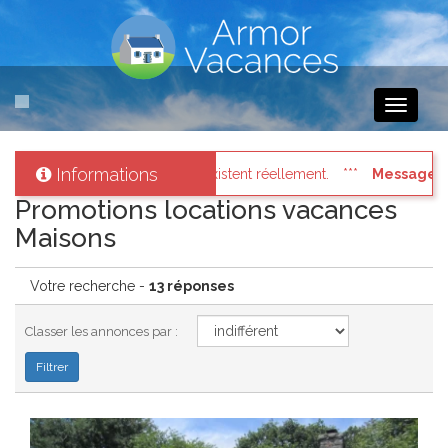
Toggle
navigati
Informations
llement.
Messages des internautes pressés
: Connectez vous
Promotions locations vacances
Maisons
Votre recherche -
13 réponses
Classer les annonces par :