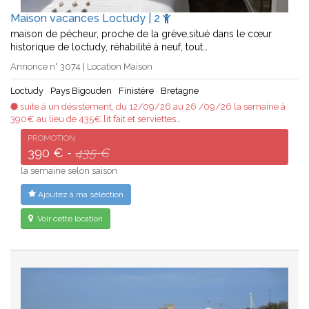
Maison vacances Loctudy | 2
maison de pécheur, proche de la grève,situé dans le cœur
historique de loctudy, réhabilité à neuf, tout…
Annonce n° 3074 | Location Maison
Loctudy
Pays Bigouden
Finistère
Bretagne
suite à un désistement, du 12/09/26 au 26 /09/26 la semaine à
390€ au lieu de 435€.lit fait et serviettes…
PROMOTION
390 € -
435 €
la semaine selon saison
Ajoutez à ma sélection
Voir cette location