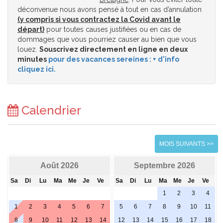
déconvenue nous avons pensé à tout en cas d’annulation
(y compris si vous contractez la Covid avant le
départ)
pour toutes causes justifiées ou en cas de
dommages que vous pourriez causer au bien que vous
louez.
Souscrivez directement en ligne en deux
minutes
pour des vacances sereines : + d'info
cliquez ici.
Calendrier
MOIS SUIVANTS >>
Août 2026
Septembre 2026
Sa
Di
Lu
Ma
Me
Je
Ve
Sa
Di
Lu
Ma
Me
Je
Ve
1
2
3
4
1
2
3
4
5
6
7
5
6
7
8
9
10
11
8
9
10
11
12
13
14
12
13
14
15
16
17
18