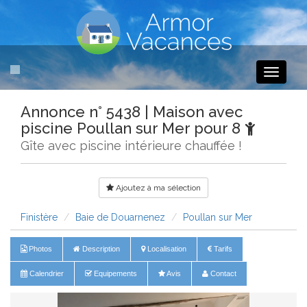
Toggle
navigati
Annonce n° 5438 | Maison avec
piscine Poullan sur Mer pour 8
Gîte avec piscine intérieure chauffée !
Ajoutez à ma sélection
Finistère
Baie de Douarnenez
Poullan sur Mer
Photos
Description
Localisation
Tarifs
Calendrier
Equipements
Avis
Contact