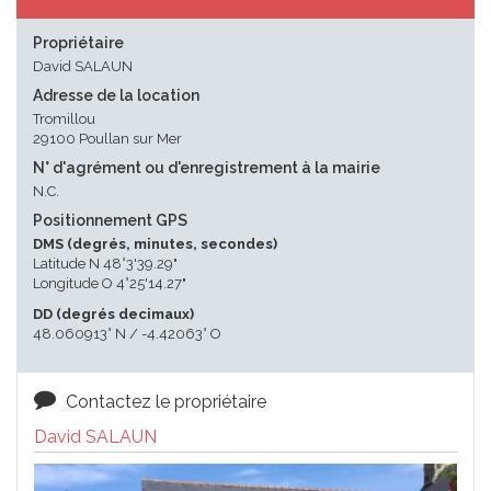
Propriétaire
David SALAUN
Adresse de la location
Tromillou
29100 Poullan sur Mer
N° d'agrément ou d'enregistrement à la mairie
N.C.
Positionnement GPS
DMS (degrés, minutes, secondes)
Latitude N 48°3'39.29"
Longitude O 4°25'14.27"
DD (degrés decimaux)
48.060913° N / -4.42063° O
Contactez le propriétaire
David SALAUN