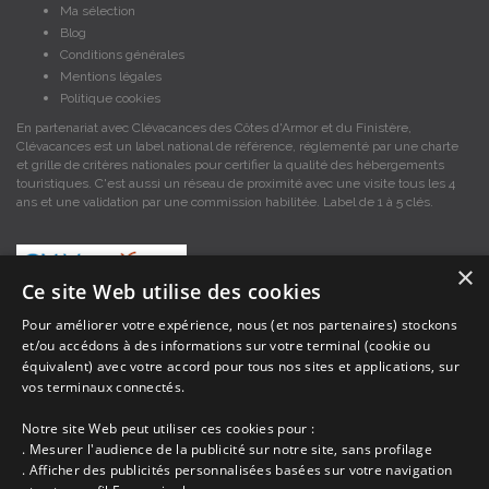
Ma sélection
Blog
Conditions générales
Mentions légales
Politique cookies
En partenariat avec Clévacances des Côtes d'Armor et du Finistère,
Clévacances est un label national de référence, réglementé par une charte
et grille de critères nationales pour certifier la qualité des hébergements
touristiques. C'est aussi un réseau de proximité avec une visite tous les 4
ans et une validation par une commission habilitée. Label de 1 à 5 clés.
×
Ce site Web utilise des cookies
Pour améliorer votre expérience, nous (et nos partenaires) stockons
et/ou accédons à des informations sur votre terminal (cookie ou
Les descriptions et photos contenues dans le site Armor-vacances sont sous
équivalent) avec votre accord pour tous nos sites et applications, sur
la responsabilité des propriétaires, ces informations sont indicatives et non
contractuelles. Les données sont protégées par copyright Armor-vacances.
vos terminaux connectés.
Notre site Web peut utiliser ces cookies pour :
Armor-vacances n'est pas un organisme et ne touche aucune commission
. Mesurer l'audience de la publicité sur notre site, sans profilage
sur les locations, c'est simplement un annuaire d'hébergements de
. Afficher des publicités personnalisées basées sur votre navigation
vacances en Bretagne, un service de petites annonces de location DE