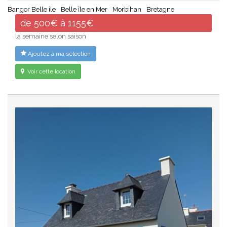
Bangor Belle île
Belle île en Mer
Morbihan
Bretagne
de 500€ à 1155€
la semaine selon saison
Ajoutez à ma sélection
Voir cette location