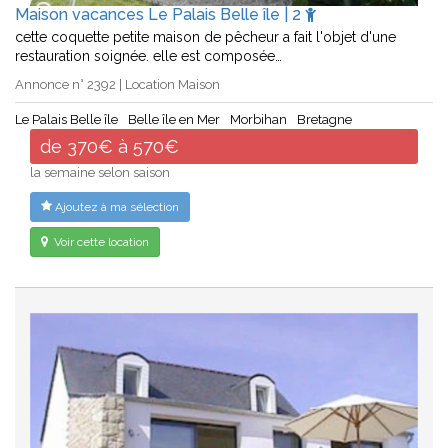
Maison vacances Le Palais Belle île | 2
cette coquette petite maison de pêcheur a fait l'objet d'une
restauration soignée. elle est composée…
Annonce n° 2392 | Location Maison
Le Palais Belle île
Belle île en Mer
Morbihan
Bretagne
de 370€ à 570€
la semaine selon saison
Ajoutez à ma sélection
Voir cette location