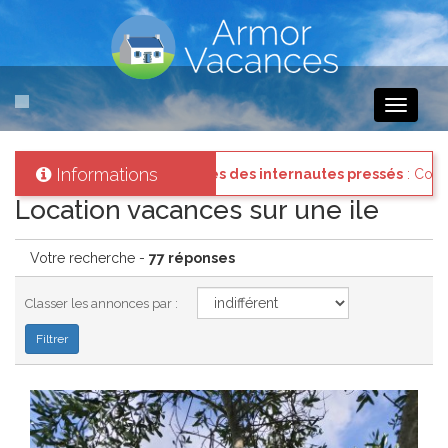
Toggle
navigati
Informations
ectez vous à votre compte et consultez les "Messages des internaute
Location vacances sur une ile
Votre recherche -
77 réponses
Classer les annonces par :