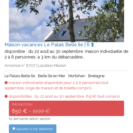
Maison vacances Le Palais Belle île | 6
disponible : du 22 août au 30 septembre. maison individuelle de
2 à 6 personnes. a 3 km du débarcadère…
Annonce n° 6707 | Location Maison
Le Palais Belle île
Belle île en Mer
Morbihan
Bretagne
maison individuelle disponible pour 2 à 6 personnes tout
septembre. linge de maison et de toilette compris.
disponibilités : du 22 août au 30 septembre. 850€ tout compris.
PROMOTION
850 € -
1100 €
la semaine selon saison
Ajoutez à ma sélection