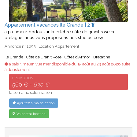
Appartement vacances Ile Grande | 2
a pleumeur-bodou sur la célèbre côte de granit rose en
bretagne. nous vous proposons nos studios cosy…
Annonce n° 1693 | Location Appartement
Ile Grande
Côte de Granit Rose
Côtes d'Armor
Bretagne
a saisir. melen vue mer disponible du 15 août au 29 août 2026 suite
à désistement ..
PROMOTION
560 € -
630 €
la semaine selon saison
Ajoutez à ma sélection
Voir cette location