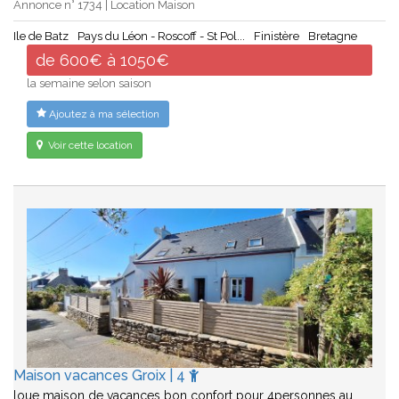
Annonce n° 1734 | Location Maison
Ile de Batz
Pays du Léon - Roscoff - St Pol...
Finistère
Bretagne
de 600€ à 1050€
la semaine selon saison
Ajoutez à ma sélection
Voir cette location
Maison vacances Groix | 4
loue maison de vacances bon confort pour 4personnes au