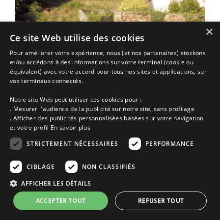
×
Ce site Web utilise des cookies
Maison vacances Ile d'Arz | 5
Pour améliorer votre expérience, nous (et nos partenaires) stockons
location comprenant, 1 séjour (salle à manger-salon avec un
et/ou accédons à des informations sur votre terminal (cookie ou
canapé-lit), 1 cuisine séparée (lave-vaisselle…
équivalent) avec votre accord pour tous nos sites et applications, sur
Annonce n° 987 | Location Maison
vos terminaux connectés.
Ile d'Arz
Golfe du Morbihan
Morbihan
Bretagne
Notre site Web peut utiliser ces cookies pour :
de 500€ à 800€
. Mesurer l'audience de la publicité sur notre site, sans profilage
. Afficher des publicités personnalisées basées sur votre navigation
la semaine selon saison
et votre profil
En savoir plus
Ajoutez à ma sélection
STRICTEMENT NÉCESSAIRES
PERFORMANCE
Voir cette location
CIBLAGE
NON CLASSIFIÉS
AFFICHER LES DÉTAILS
ACCEPTER TOUT
REFUSER TOUT