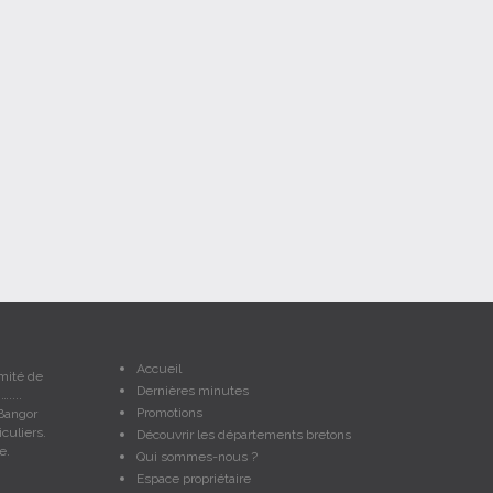
Accueil
imité de
Dernières minutes
....
Promotions
Bangor
culiers.
Découvrir les départements bretons
e.
Qui sommes-nous ?
Espace propriétaire