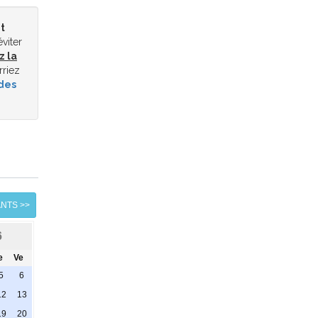
t
éviter
z la
rriez
des
ANTS >>
6
e
Ve
5
6
12
13
19
20