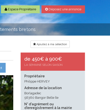
Espace Propriétaire
Déposez une annonce
rtements bretons
Ajoutez à ma sélection
de 450€ à 900€
LA SEMAINE SELON SAISON
ct
Propriétaire
Philippe HERVEY
Adresse de la location
Borlagadec
56360 Bangor Belle île
N° d'agrément ou
d'enregistrement à la mairie