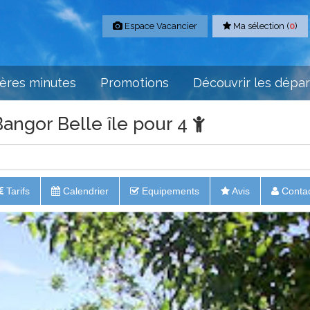
Espace Vacancier
Ma sélection (
0
)
ères minutes
Promotions
Découvrir les dépa
angor Belle île pour 4
Tarifs
Calendrier
Equipements
Avis
Conta