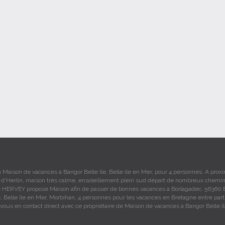
 Maison de vacances à Bangor Belle île, Belle île en Mer, pour 4 personnes. A prox
e d'Herlin, maison très calme, ensoleillement plein sud départ de nombreux chemin…
e HERVEY propose Maison afin de passer de bonnes vacances à Borlagadec, 56360 
e, Belle île en Mer, Morbihan, 4 personnes pour les vacances en Bretagne entre parti
ous en contact direct avec ce propriétaire de Maison de vacances à Bangor Belle îl