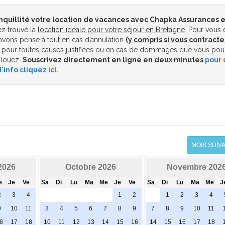
nquillité votre location de vacances avec Chapka Assurances e
z trouvé la
location idéale pour votre séjour en Bretagne
. Pour vous 
vons pensé à tout en cas d’annulation
(y compris si vous contracte
pour toutes causes justifiées ou en cas de dommages que vous pou
 louez.
Souscrivez directement en ligne en deux minutes
pour 
'info cliquez ici.
MOIS SUIV
2026
Octobre 2026
Novembre 202
e
Je
Ve
Sa
Di
Lu
Ma
Me
Je
Ve
Sa
Di
Lu
Ma
Me
J
2
3
4
1
2
1
2
3
4
9
10
11
3
4
5
6
7
8
9
7
8
9
10
11
6
17
18
10
11
12
13
14
15
16
14
15
16
17
18