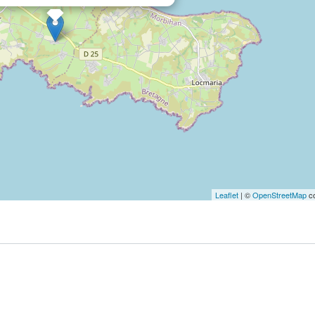
Leaflet
| ©
OpenStreetMap
co