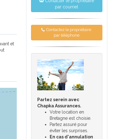
Contacter le propriétaire
par courriel
Contactez le propriétaire
par téléphone
vant et
out
Partez serein avec
Chapka Assurances.
Votre location en
Bretagne est choisie.
Partez assuré pour
éviter les surprises.
En cas d'annulation