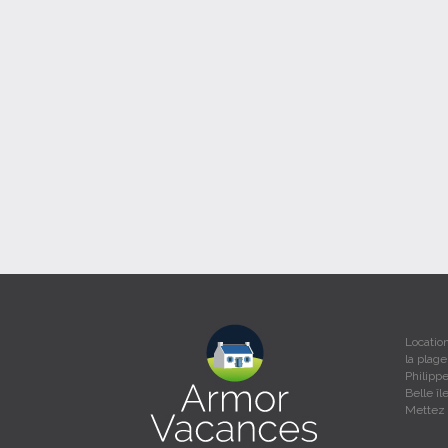
Location
la plag
Philipp
Belle îl
Mettez v