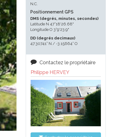
N.C.
Positionnement GPS
DMS (degrés, minutes, secondes)
Latitude N 47°18'26.68"
Longitude O 3°9'23.9"
DD (degrés decimaux)
47.30741° N / -3.15664° O
Contactez le propriétaire
Philippe HERVEY