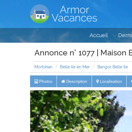
Accueil
Derni
Annonce n° 1077 | Maison B
Morbihan
Belle île en Mer
Bangor Belle île
Photos
Description
Localisation