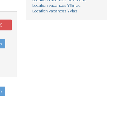
Location vacances Yffiniac
Location vacances Yvias
€
n
n