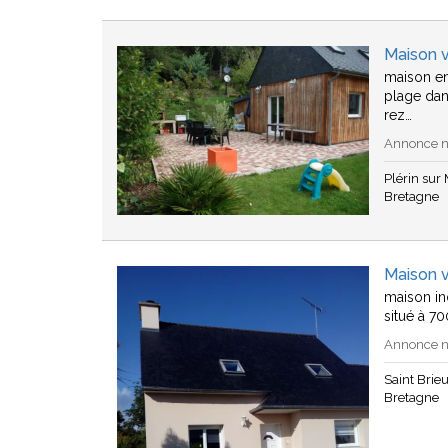
Maison v
maison en
plage da
rez…
Annonce n°
Plérin sur
Bretagne
Maison v
maison in
situé à 7
Annonce n°
Saint Brie
Bretagne