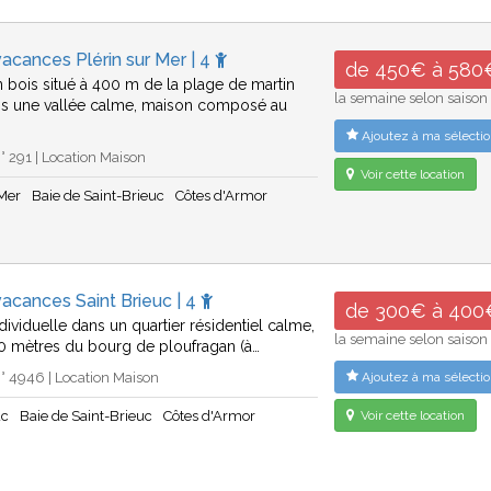
acances Plérin sur Mer | 4
de 450€ à 580
 bois situé à 400 m de la plage de martin
la semaine selon saison
ns une vallée calme, maison composé au
Ajoutez à ma sélectio
 291 | Location Maison
Voir cette location
 Mer
Baie de Saint-Brieuc
Côtes d'Armor
acances Saint Brieuc | 4
de 300€ à 400
dividuelle dans un quartier résidentiel calme,
la semaine selon saison
00 mètres du bourg de ploufragan (à…
 4946 | Location Maison
Ajoutez à ma sélectio
uc
Baie de Saint-Brieuc
Côtes d'Armor
Voir cette location