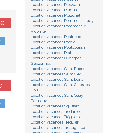
Location vacances Plouvara
Location vacances Pludual
Location vacances Pluzunet
Location vacances Pommerit Jaudy
0€
Location vacances Pommerit le
Vicomte
Location vacances Pontrieux
n
Location vacances Pordic
Location vacances Pouldouran
Location vacances Prat
Location vacances Quemper
Guézennec
Location vacances Saint Brieuc
Location vacances Saint Clet
Location vacances Saint Donan
Location vacances Saint Gilles les
€
Bois
Location vacances Saint Quay
Portrieux
n
Location vacances Squiffiec
Location vacances Trédarzec
Location vacances Trégueux
Location vacances Tréguier
Location vacances Tressignaux
Location vacances Tréveneuc