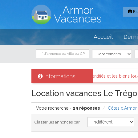
Es
Accueil
Derni
Informations
s sont identifiés et les biens loués existent réellement.
Message
Location vacances Le Trégor 
Votre recherche -
29 réponses
Côtes d'Armor
Classer les annonces par :