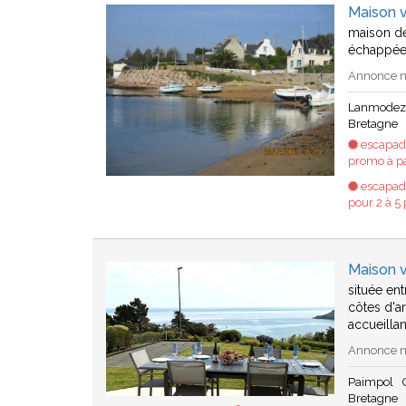
Maison 
maison de
échappée 
Annonce n°
Lanmode
Bretagne
escapade
promo à pa
escapade
pour 2 à 5
Maison 
située ent
côtes d'a
accueillan
Annonce n°
Paimpol
Bretagne