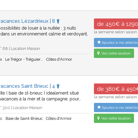
vacances Lézardrieux | 8
de 450€ à 129
ossibilités de louer à la nuitée : 3 nuits
la semaine selon saison
dans un environnement calme et verdoyant,
Ajoutez à ma sélectio
 68 | Location Maison
Voir cette location
ux
Le Trégor - Tréguier...
Côtes d'Armor
acances Saint Brieuc | 4
de 380€ à 450
îte ( baie de st-brieuc ) idéalement situé
la semaine selon saison
vacances à la mer et la campagne, pour…
 300 | Location Maison
Ajoutez à ma sélectio
uc
Baie de Saint-Brieuc
Côtes d'Armor
Voir cette location