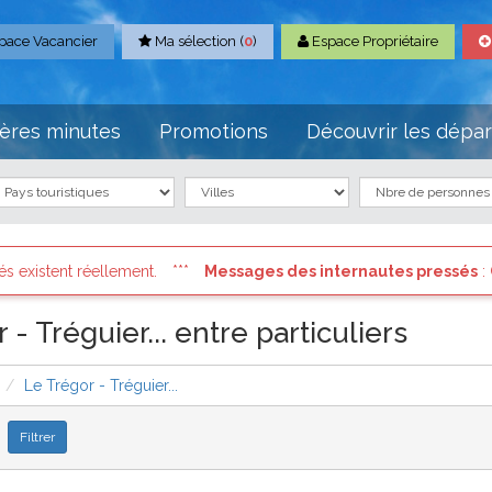
pace Vacancier
Ma sélection (
0
)
Espace Propriétaire
ères minutes
Promotions
Découvrir les dépa
s des internautes pressés
: Connectez vous à votre compte et con
- Tréguier... entre particuliers
Le Trégor - Tréguier...