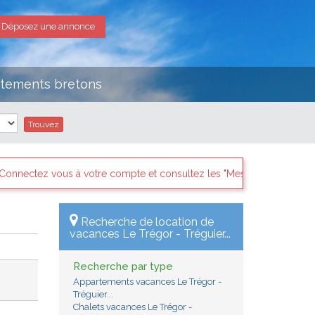
Déposez une annonce
rtements bretons
sultez les "Messages des internautes pressés" il y a sans doute des
Recherche de location de
vacances Le Trégor - Tréguier...
Recherche par type
Appartements vacances Le Trégor -
Tréguier...
Chalets vacances Le Trégor -