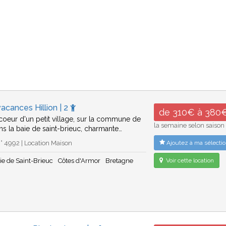
acances Hillion | 2
de 310€ à 380
 coeur d'un petit village, sur la commune de
la semaine selon saison
ans la baie de saint-brieuc, charmante…
 4992 | Location Maison
Ajoutez à ma sélectio
ie de Saint-Brieuc
Côtes d'Armor
Bretagne
Voir cette location