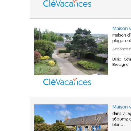
Maison v
maison d'
plage. en
Annonce n°
Binic
Côte
Bretagne
Maison 
dans vill
1600m2 en
blanc…