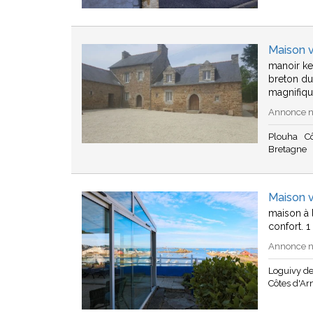
Maison 
manoir ke
breton du
magnifiq
Annonce n°
Plouha
C
Bretagne
Maison v
maison à l
confort. 
Annonce n°
Loguivy de
Côtes d'A