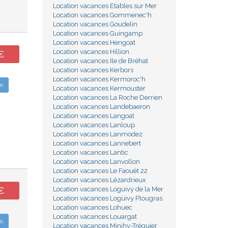
Location vacances Etables sur Mer
Location vacances Gommenec'h
Location vacances Goudelin
Location vacances Guingamp
Location vacances Hengoat
Location vacances Hillion
€
Location vacances Ile de Bréhat
Location vacances Kerbors
Location vacances Kermoroc'h
n
Location vacances Kermouster
Location vacances La Roche Derrien
Location vacances Landebaeron
Location vacances Langoat
Location vacances Lanloup
Location vacances Lanmodez
Location vacances Lannebert
Location vacances Lantic
Location vacances Lanvollon
Location vacances Le Faouët 22
Location vacances Lézardrieux
Location vacances Loguivy de la Mer
€
Location vacances Loguivy Plougras
Location vacances Lohuec
Location vacances Louargat
n
Location vacances Minihy-Tréguier