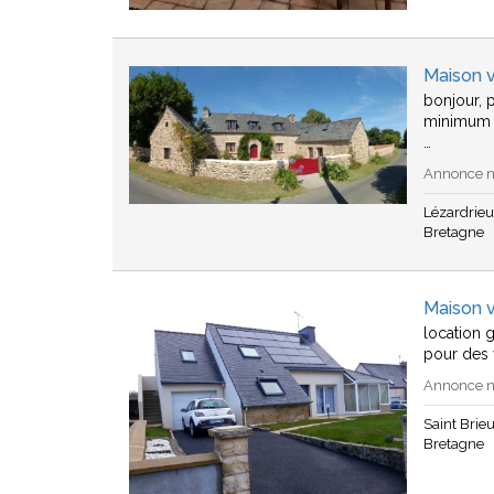
Maison 
bonjour, p
minimum 
…
Annonce n°
Lézardrie
Bretagne
Maison v
location g
pour des 
Annonce n°
Saint Brie
Bretagne