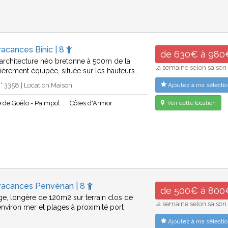
acances Binic | 8
de 630€ à 980
architecture néo bretonne à 500m de la
la semaine selon saison
tièrement équipée, située sur les hauteurs…
 3358 | Location Maison
Ajoutez à ma sélectio
 de Goëlo - Paimpol...
Côtes d'Armor
Voir cette location
vacances Penvénan | 8
de 500€ à 800
age, longère de 120m2 sur terrain clos de
la semaine selon saison
viron mer et plages à proximité port
Ajoutez à ma sélectio