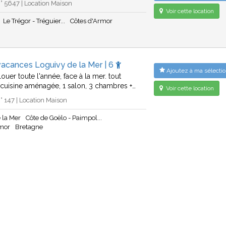
 5647 | Location Maison
Voir cette location
Le Trégor - Tréguier...
Côtes d'Armor
acances Loguivy de la Mer | 6
Ajoutez à ma sélectio
ouer toute l'année, face à la mer. tout
1 cuisine aménagée, 1 salon, 3 chambres +…
Voir cette location
 147 | Location Maison
 la Mer
Côte de Goëlo - Paimpol...
rmor
Bretagne