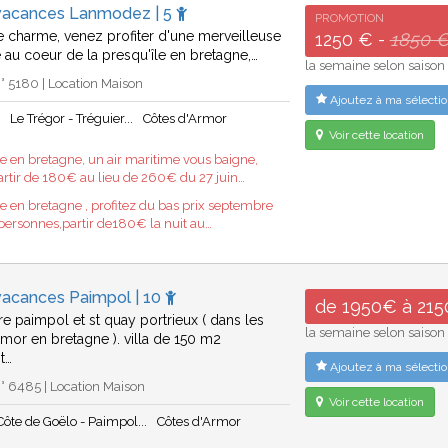
vacances Lanmodez | 5
PROMOTION
 charme, venez profiter d'une merveilleuse
1250 € -
1850 
au coeur de la presqu'île en bretagne,…
la semaine selon saison
 5180 | Location Maison
Ajoutez à ma sélectio
z
Le Trégor - Tréguier...
Côtes d'Armor
Voir cette location
 en bretagne, un air maritime vous baigne,
rtir de 180€ au lieu de 260€ du 27 juin…
 en bretagne , profitez du bas prix septembre
 personnes,partir de180€ la nuit au…
vacances Paimpol | 10
de 1950€ à 21
re paimpol et st quay portrieux ( dans les
la semaine selon saison
rmor en bretagne ). villa de 150 m2
t…
Ajoutez à ma sélectio
 6485 | Location Maison
Voir cette location
Côte de Goëlo - Paimpol...
Côtes d'Armor