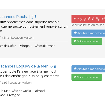
vacances Plouha | 3
de 350€ à 650
rluz proche mer. dans superbe manoir
la semaine selon saison
 xvième siècle complètement rénové, sur un
ue…
Ajoutez à ma sélectio
 4832 | Location Maison
Voir cette location
ôte de Goëlo - Paimpol...
Côtes d'Armor
acances Loguivy de la Mer | 6
Ajoutez à ma sélectio
ouer toute l'année, face à la mer. tout
1 cuisine aménagée, 1 salon, 3 chambres +…
Voir cette location
 146 | Location Maison
 la Mer
Côte de Goëlo - Paimpol...
rmor
Bretagne