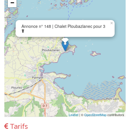
−
×
Annonce n° 148 | Chalet Ploubazlanec pour 3
Leaflet
| ©
OpenStreetMap
contributors
Tarifs