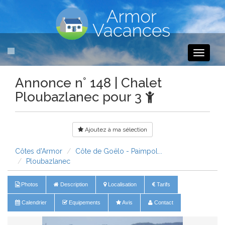
Toggle
navigati
Annonce n° 148 | Chalet
Ploubazlanec pour 3
Ajoutez à ma sélection
Côtes d'Armor
Côte de Goëlo - Paimpol...
Ploubazlanec
Photos
Description
Localisation
Tarifs
Calendrier
Equipements
Avis
Contact