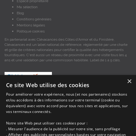
Espace propriétaire
Ma sélection
Blog
Conditions générales
Mentions légales
Politique cookies
En partenariat avec Clévacances des Côtes d'Armor et du Finistère,
Clévacances est un label national de référence, réglementé par une charte
et grille de critères nationales pour certifier la qualité des hébergements
touristiques. C'est aussi un réseau de proximité avec une visite tous les 4
ans et une validation par une commission habilitée. Label de 1 à 5 clés.
×
Ce site Web utilise des cookies
Pour améliorer votre expérience, nous (et nos partenaires) stockons
et/ou accédons à des informations sur votre terminal (cookie ou
Les descriptions et photos contenues dans le site Armor-vacances sont sous
équivalent) avec votre accord pour tous nos sites et applications, sur
la responsabilité des propriétaires, ces informations sont indicatives et non
contractuelles. Les données sont protégées par copyright Armor-vacances.
vos terminaux connectés.
Notre site Web peut utiliser ces cookies pour :
Armor-vacances n'est pas un organisme et ne touche aucune commission
. Mesurer l'audience de la publicité sur notre site, sans profilage
sur les locations, c'est simplement un annuaire d'hébergements de
. Afficher des publicités personnalisées basées sur votre navigation
vacances en Bretagne, un service de petites annonces de location DE