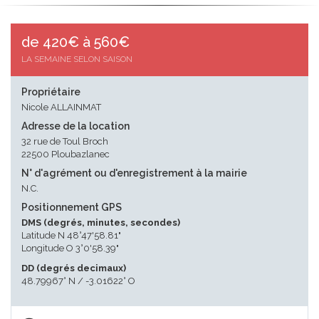
de 420€ à 560€
LA SEMAINE SELON SAISON
Propriétaire
Nicole ALLAINMAT
Adresse de la location
32 rue de Toul Broch
22500 Ploubazlanec
N° d'agrément ou d'enregistrement à la mairie
N.C.
Positionnement GPS
DMS (degrés, minutes, secondes)
Latitude N 48°47'58.81"
Longitude O 3°0'58.39"
DD (degrés decimaux)
48.79967° N / -3.01622° O