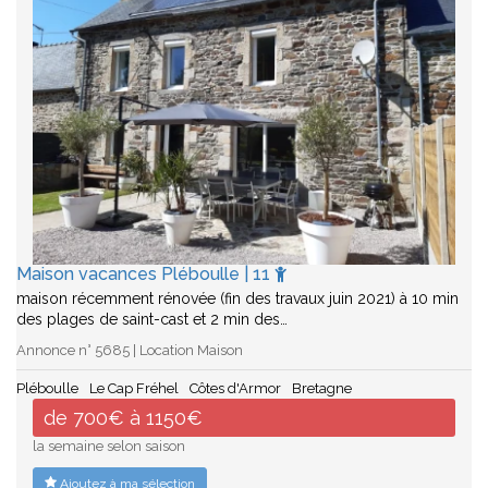
Maison vacances Pléboulle | 11
maison récemment rénovée (fin des travaux juin 2021) à 10 min
des plages de saint-cast et 2 min des…
Annonce n° 5685 | Location Maison
Pléboulle
Le Cap Fréhel
Côtes d'Armor
Bretagne
de 700€ à 1150€
la semaine selon saison
Ajoutez à ma sélection