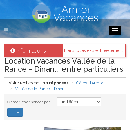
Toggle
navigati
Informations
les biens loués existent réellement.
Messages des internaute
Location vacances Vallée de la
Rance - Dinan... entre particuliers
Votre recherche -
10 réponses
Côtes d'Armor
Vallée de la Rance - Dinan...
Classer les annonces par :