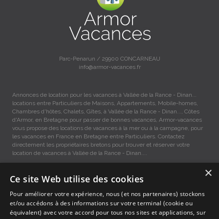
Parc-Penarun / 29900 CONCARNEAU
info@armor-vacances.fr
Annonces de location pour les vacances à Vallée de la Rance - Dinan...
locations entre Particuliers de Maisons, Appartements, Mobile-homes,
Chambres d'hôtes, Chalets, Gîtes, à Vallée de la Rance - Dinan..., Côtes
d'Armor, en Bretagne pour passer de bonnes vacances, Armor-vacances
vous propose des locations de vacances à la mer ou à la campagne, pour
les vacances en France en Bretagne entre Particuliers. Contactez
directement les propriétaires bretons pour trouver et réserver votre
location de vacances à Vallée de la Rance - Dinan....
×
Locations vacances Vallée de la Rance - Dinan... entre
Ce site Web utilise des cookies
particuliers.
Pour améliorer votre expérience, nous (et nos partenaires) stockons
et/ou accédons à des informations sur votre terminal (cookie ou
équivalent) avec votre accord pour tous nos sites et applications, sur
Accueil