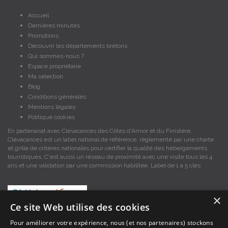
Accueil
Dernières minutes
Promotions
Découvrir les départements bretons
Qui sommes-nous ?
Espace propriétaire
Ma sélection
Blog
Conditions générales
Mentions légales
Politique cookies
En partenariat avec Clévacances des Côtes d'Armor et du Finistère,
Clévacances est un label national de référence, réglementé par une charte
et grille de critères nationales pour certifier la qualité des hébergements
touristiques. C'est aussi un réseau de proximité avec une visite tous les 4
ans et une validation par une commission habilitée. Label de 1 à 5 clés.
×
Ce site Web utilise des cookies
Pour améliorer votre expérience, nous (et nos partenaires) stockons