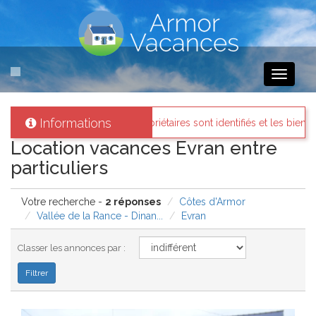
Toggle
navigati
Informations
ances
: Tous les propriétaires sont identifiés et les biens loués existe
Location vacances Evran entre
particuliers
Votre recherche -
2 réponses
Côtes d'Armor
Vallée de la Rance - Dinan...
Evran
Classer les annonces par :