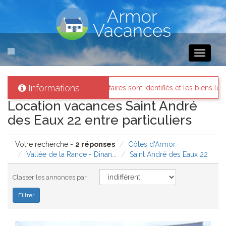
Toggle
navigati
Informations
ces
: Tous les propriétaires sont identifiés et les biens loués existent 
Location vacances Saint André
des Eaux 22 entre particuliers
Votre recherche -
2 réponses
Côtes d'Armor
Vallée de la Rance - Dinan...
Saint André des Eaux 22
Classer les annonces par :