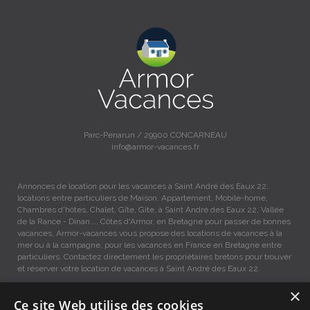
Parc-Penarun / 29900 CONCARNEAU
info@armor-vacances.fr
Annonces de location pour les vacances à Saint André des Eaux 22,
locations entre particuliers de Maison, Appartement, Mobile-home,
Chambres d'hôtes, Chalet, Gîte, Gite, à Saint André des Eaux 22, Vallée
de la Rance - Dinan..., Côtes d'Armor, en Bretagne pour passer de bonnes
vacances, Armor-vacances vous propose des locations de vacances à la
mer ou à la campagne, pour les vacances en France en Bretagne entre
particuliers. Contactez directement les propriétaires bretons pour trouver
et réserver votre location de vacances à Saint André des Eaux 22.
×
Locations vacances Saint André des Eaux 22 entre
Ce site Web utilise des cookies