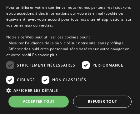
particuliers.
Pour améliorer votre expérience, nous (et nos partenaires) stockons
et/ou accédons à des informations sur votre terminal (cookie ou
équivalent) avec votre accord pour tous nos sites et applications, sur
Accueil
vos terminaux connectés.
Dernières minutes
Promotions
Notre site Web peut utiliser ces cookies pour :
Découvrir les départements bretons
. Mesurer l'audience de la publicité sur notre site, sans profilage
Qui sommes-nous ?
. Afficher des publicités personnalisées basées sur votre navigation
Espace propriétaire
et votre profil
En savoir plus
Ma sélection
Blog
STRICTEMENT NÉCESSAIRES
PERFORMANCE
Conditions générales
Mentions légales
CIBLAGE
NON CLASSIFIÉS
Politique cookies
AFFICHER LES DÉTAILS
En partenariat avec Clévacances des Côtes d'Armor et du Finistère,
Clévacances est un label national de référence, réglementé par une charte
ACCEPTER TOUT
REFUSER TOUT
et grille de critères nationales pour certifier la qualité des hébergements
touristiques. C'est aussi un réseau de proximité avec une visite tous les 4
ans et une validation par une commission habilitée. Label de 1 à 5 clés.
Strictement nécessaires
Performance
Ciblage
Non classifiés