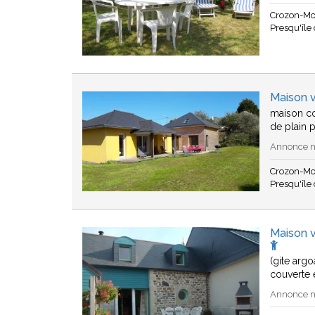
Crozon-Mo
Presqu'île
Maison 
maison co
de plain 
Annonce n°
Crozon-Mo
Presqu'île
Maison v
(gite argo
couverte 
Annonce n°