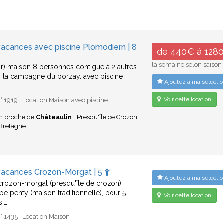
acances avec piscine Plomodiern | 8
de 440€ à 128
la semaine selon saison
or) maison 8 personnes contigüe à 2 autres
s la campagne du porzay. avec piscine
Ajoutez à ma sélectio
…
Voir cette location
 1919 | Location Maison avec piscine
n proche de
Châteaulin
Presqu'île de Crozon
Bretagne
vacances Crozon-Morgat | 5
Ajoutez à ma sélectio
 crozon-morgat (presqu'île de crozon)
pe penty (maison traditionnelle), pour 5
Voir cette location
s.…
 1435 | Location Maison