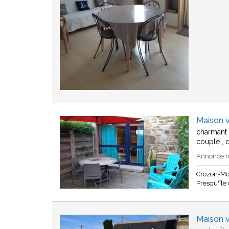
Maison 
charmant 
couple , 
Annonce n°
Crozon-Mo
Presqu'île
Maison 