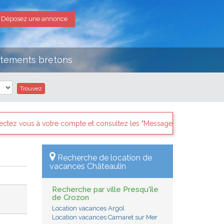
Déposez une annonce
rtements bretons
 les "Messages des internautes pressés" il y a sans doute des deman
Recherche de location de
vacances Châteaulin
Recherche par ville Presqu'île
de Crozon
Location vacances Argol
Location vacances Camaret sur Mer