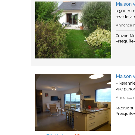
Maison 
a 500 m d
rez de jar
Annonce n°
Crozon-Mo
Presqu'île
Maison v
« keranni
vue panor
Annonce n°
Telgruc s
Presqu'île