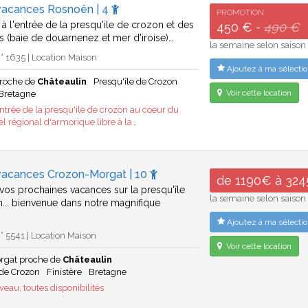
vacances Rosnoën | 4
PROMOTION
t à l'entrée de la presqu'ile de crozon et des
450 € -
490 €
s (baie de douarnenez et mer d'iroise)…
la semaine selon saison
 1635 | Location Maison
Ajoutez à ma sélectio
roche de
Châteaulin
Presqu'île de Crozon
Voir cette location
Bretagne
entrée de la presqu'ile de crozon au coeur du
el régional d'armorique libre à la…
vacances Crozon-Morgat | 10
de 1190€ à 32
vos prochaines vacances sur la presqu'île
la semaine selon saison
... bienvenue dans notre magnifique
Ajoutez à ma sélectio
 5541 | Location Maison
Voir cette location
rgat proche de
Châteaulin
 de Crozon
Finistère
Bretagne
eau, toutes disponibilités