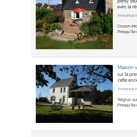
penty sit
avec la r
Annonce n°
Crozon-Mo
Presqu'île
Maison v
sur la pr
cette anc
Annonce n°
Telgruc s
Presqu'île