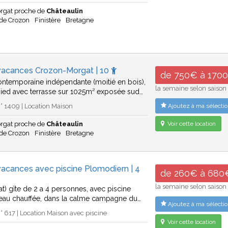
rgat proche de
Châteaulin
 de Crozon
Finistère
Bretagne
vacances Crozon-Morgat | 10
de 750€ à 170
ntemporaine indépendante (moitié en bois),
la semaine selon saison
pied avec terrasse sur 1025m² exposée sud…
 1409 | Location Maison
Ajoutez à ma sélectio
rgat proche de
Châteaulin
Voir cette location
 de Crozon
Finistère
Bretagne
acances avec piscine Plomodiern | 4
de 260€ à 680
la semaine selon saison
at) gîte de 2 a 4 personnes, avec piscine
eau chauffée, dans la calme campagne du…
Ajoutez à ma sélectio
 617 | Location Maison avec piscine
Voir cette location