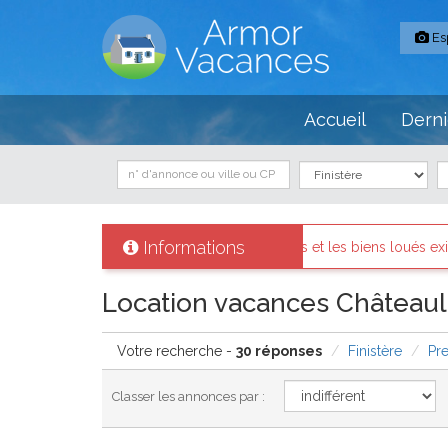
Es
Accueil
Derni
Informations
 identifiés et les biens loués existent réellement.
Messages des
Location vacances Châteauli
Votre recherche -
30 réponses
Finistère
Pr
Classer les annonces par :