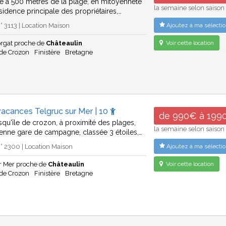
ué à 500 mètres de la plage, en mitoyenneté
la semaine selon saison
ésidence principale des propriétaires,…
 3113 | Location Maison
Ajoutez à ma sélectio
rgat proche de
Châteaulin
Voir cette location
 de Crozon
Finistère
Bretagne
acances Telgruc sur Mer | 10
de 990€ à 199
esqu'île de crozon, à proximité des plages,
la semaine selon saison
ienne gare de campagne, classée 3 étoiles,…
 2300 | Location Maison
Ajoutez à ma sélectio
ur Mer proche de
Châteaulin
Voir cette location
 de Crozon
Finistère
Bretagne