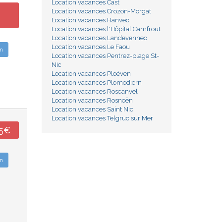
Location vacances Cast
Location vacances Crozon-Morgat
Location vacances Hanvec
Location vacances l'Hôpital Camfrout
Location vacances Landevennec
Location vacances Le Faou
n
Location vacances Pentrez-plage St-
Nic
Location vacances Ploéven
Location vacances Plomodiern
Location vacances Roscanvel
Location vacances Rosnoën
Location vacances Saint Nic
Location vacances Telgruc sur Mer
45€
n