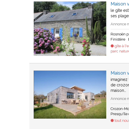
Maison 
le gîte es
ses plage
Annonce n°
Rosnoën p
Finistère
gîte à l'
parc natur
Maison 
imaginez 
de crozon
maison…
Annonce n°
Crozon-Mo
Presqu'île
tout nouv