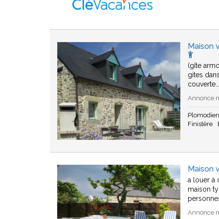
Maison v
(gîte arm
gites dan
couverte
Annonce n°
Plomodier
Finistère
Maison 
a louer à
maison ty
personne
Annonce n°