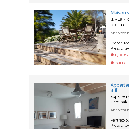
Maison 
la villa «
et chaleu
Annonce n
Crozon-Mo
Presqu'île
1500€/s
tout no
Apparte
4
apparteme
avec balc
Annonce n
Pentrez-p
Presqu'île