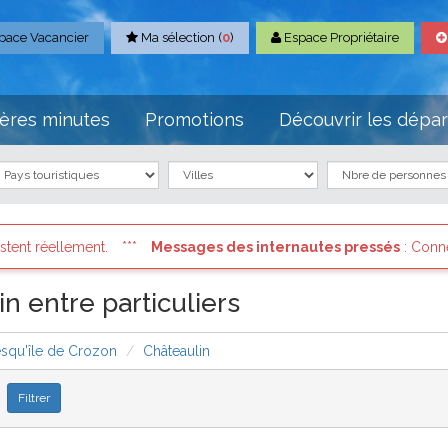
pace Vacancier
Ma sélection (
0
)
Espace Propriétaire
ères minutes
Promotions
Découvrir les dépa
 internautes pressés
: Connectez vous à votre compte et consultez
n entre particuliers
esqu'île de Crozon
Châteaulin