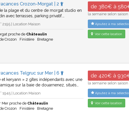
vacances Crozon-Morgat | 2
de 380€ à 580
e la plage et du centre de morgat studio en
la semaine selon saison
din avec terrasses, parking privatif.…
 2195 | Location Maison
Ajoutez à ma sélectio
rgat proche de
Châteaulin
Voir cette location
 de Crozon
Finistère
Bretagne
acances Telgruc sur Mer | 6
de 420€ à 930
e et keryann » 2 gîtes indépendants avec une
la semaine selon saison
amique sur la baie de douarnenez, situés…
 1945 | Location Maison
Ajoutez à ma sélectio
ur Mer proche de
Châteaulin
Voir cette location
 de Crozon
Finistère
Bretagne