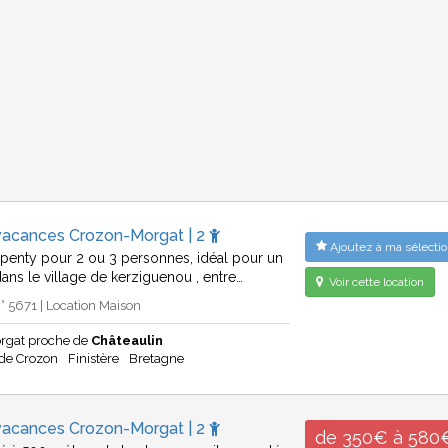
vacances Crozon-Morgat | 2
Ajoutez à ma sélectio
penty pour 2 ou 3 personnes, idéal pour un
dans le village de kerziguenou , entre…
Voir cette location
 5671 | Location Maison
rgat proche de
Châteaulin
 de Crozon
Finistère
Bretagne
vacances Crozon-Morgat | 2
de 350€ à 580