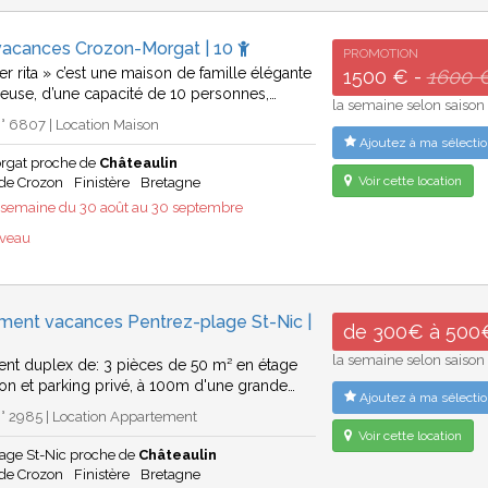
vacances Crozon-Morgat | 10
PROMOTION
 ker rita » c’est une maison de famille élégante
1500 € -
1600 
reuse, d’une capacité de 10 personnes,…
la semaine selon saison
° 6807 | Location Maison
Ajoutez à ma sélectio
rgat proche de
Châteaulin
Voir cette location
 de Crozon
Finistère
Bretagne
emaine du 30 août au 30 septembre
uveau
ment vacances Pentrez-plage St-Nic |
de 300€ à 500
la semaine selon saison
nt duplex de: 3 pièces de 50 m² en étage
on et parking privé, à 100m d'une grande…
Ajoutez à ma sélectio
° 2985 | Location Appartement
Voir cette location
lage St-Nic proche de
Châteaulin
 de Crozon
Finistère
Bretagne