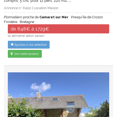
compris, 5 chs, pour 12 pers, 220 m2.……
Annonce n° 6450 | Location Maison
Plomodiern proche de
Camaret sur Mer
Presqu'île de Crozon
Finistère
Bretagne
de 848€ à 1729€
la semaine selon saison
Ajoutez à ma sélection
Voir cette location