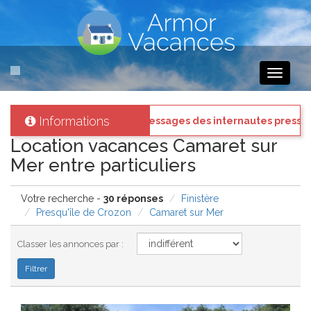
Toggle
navigati
Informations
: Connectez vous à votre compte et consultez les "Messages des inte
Location vacances Camaret sur
Mer entre particuliers
Votre recherche -
30 réponses
Finistère
Presqu'île de Crozon
Camaret sur Mer
Classer les annonces par :