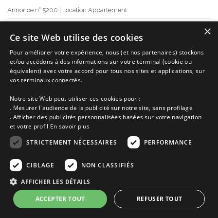
Annonce n° 5200 | Location Appartement
Pentrez-plage St-Nic proche de
Camaret sur Mer
×
Ce site Web utilise des cookies
Presqu'île de Crozon
Finistère
Bretagne
de 350€ à 385€
Pour améliorer votre expérience, nous (et nos partenaires) stockons
et/ou accédons à des informations sur votre terminal (cookie ou
la semaine selon saison
équivalent) avec votre accord pour tous nos sites et applications, sur
Ajoutez à ma sélection
vos terminaux connectés.
Voir cette location
Notre site Web peut utiliser ces cookies pour :
. Mesurer l'audience de la publicité sur notre site, sans profilage
. Afficher des publicités personnalisées basées sur votre navigation
et votre profil
En savoir plus
STRICTEMENT NÉCESSAIRES
PERFORMANCE
CIBLAGE
NON CLASSIFIÉS
AFFICHER LES DÉTAILS
ACCEPTER TOUT
REFUSER TOUT