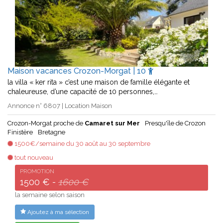
Maison vacances Crozon-Morgat | 10
la villa « ker rita » c’est une maison de famille élégante et
chaleureuse, d’une capacité de 10 personnes,…
Annonce n° 6807 | Location Maison
Crozon-Morgat proche de
Camaret sur Mer
Presqu'île de Crozon
Finistère
Bretagne
1500€/semaine du 30 août au 30 septembre
tout nouveau
PROMOTION
1500 € -
1600 €
la semaine selon saison
Ajoutez à ma sélection