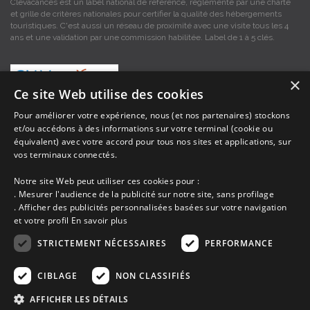
Clévacances est un label national de référence, réglementé par une charte
et grille de critères nationales pour certifier la qualité des hébergements
touristiques. C'est aussi un réseau de proximité avec une visite tous les 4
ans et une validation par une commission habilitée. Label de 1 à 5 clés.
×
Ce site Web utilise des cookies
Pour améliorer votre expérience, nous (et nos partenaires) stockons
et/ou accédons à des informations sur votre terminal (cookie ou
Les descriptions et photos contenues dans le site Armor-vacances sont sous
équivalent) avec votre accord pour tous nos sites et applications, sur
la responsabilité des propriétaires, ces informations sont indicatives et non
vos terminaux connectés.
contractuelles. Les données sont protégées par copyright Armor-vacances.
Notre site Web peut utiliser ces cookies pour :
Armor-vacances n'est pas un organisme et ne touche aucune commission
. Mesurer l'audience de la publicité sur notre site, sans profilage
sur les locations, c'est simplement un annuaire d'hébergements de
. Afficher des publicités personnalisées basées sur votre navigation
vacances en Bretagne, un service de petites annonces de location DE
et votre profil
En savoir plus
PARTICULIER A PARTICULIER.
STRICTEMENT NÉCESSAIRES
PERFORMANCE
Avant de prendre possession du logement vous devez obtenir du
propriétaire un contrat qui stipule les clauses et le descriptif de la location,
CIBLAGE
NON CLASSIFIÉS
grâce à ce contrat vous pouvez faire valoir vos droits si le logement ne
correspond pas à ce qui y est mentionné ou pour d'autres raisons.
AFFICHER LES DÉTAILS