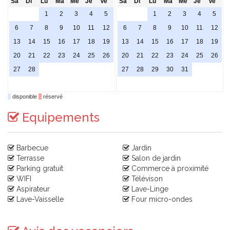
Sa
Di
Lu
Ma
Me
Je
Ve
Sa
Di
Lu
Ma
Me
Je
Ve
1
2
3
4
5
1
2
3
4
5
6
7
8
9
10
11
12
6
7
8
9
10
11
12
13
14
15
16
17
18
19
13
14
15
16
17
18
19
20
21
22
23
24
25
26
20
21
22
23
24
25
26
27
28
27
28
29
30
31
disponible
réservé
Equipements
Barbecue
Jardin
Terrasse
Salon de jardin
Parking gratuit
Commerce à proximité
WIFI
Télévison
Aspirateur
Lave-Linge
Lave-Vaisselle
Four micro-ondes