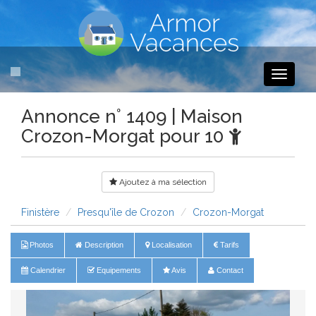
Toggle
navigati
Annonce n° 1409 | Maison
Crozon-Morgat pour 10
Ajoutez à ma sélection
Finistère
Presqu'île de Crozon
Crozon-Morgat
Photos
Description
Localisation
Tarifs
Calendrier
Equipements
Avis
Contact