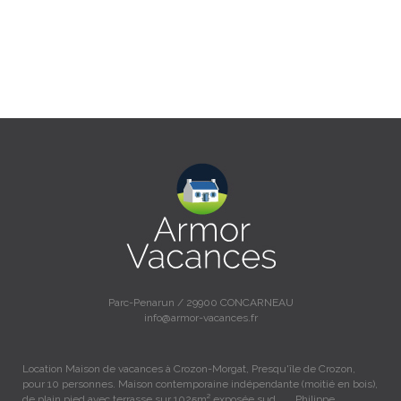
Parc-Penarun / 29900 CONCARNEAU
info@armor-vacances.fr
Location Maison de vacances à Crozon-Morgat, Presqu'île de Crozon,
pour 10 personnes. Maison contemporaine indépendante (moitié en bois),
de plain pied avec terrasse sur 1025m² exposée sud….... Philippe