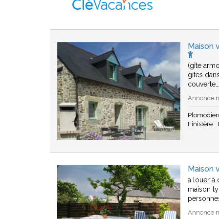
Maison v
(gîte arm
gites dan
couverte
Annonce n°
Plomodier
Finistère
Maison 
a louer à
maison ty
personne
Annonce n°