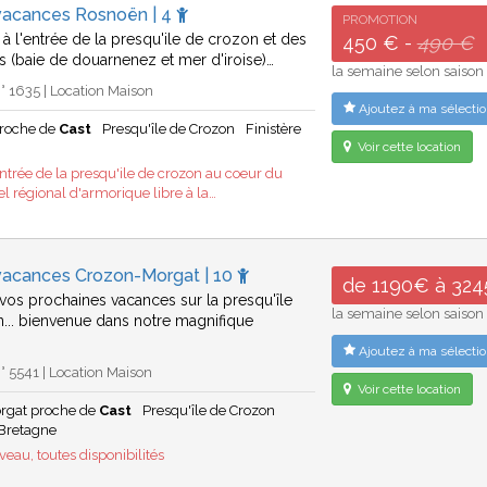
vacances Rosnoën | 4
PROMOTION
t à l'entrée de la presqu'ile de crozon et des
450 € -
490 €
s (baie de douarnenez et mer d'iroise)…
la semaine selon saison
 1635 | Location Maison
Ajoutez à ma sélectio
roche de
Cast
Presqu'île de Crozon
Finistère
Voir cette location
entrée de la presqu'ile de crozon au coeur du
el régional d'armorique libre à la…
vacances Crozon-Morgat | 10
de 1190€ à 32
vos prochaines vacances sur la presqu'île
la semaine selon saison
... bienvenue dans notre magnifique
Ajoutez à ma sélectio
 5541 | Location Maison
Voir cette location
rgat proche de
Cast
Presqu'île de Crozon
Bretagne
eau, toutes disponibilités