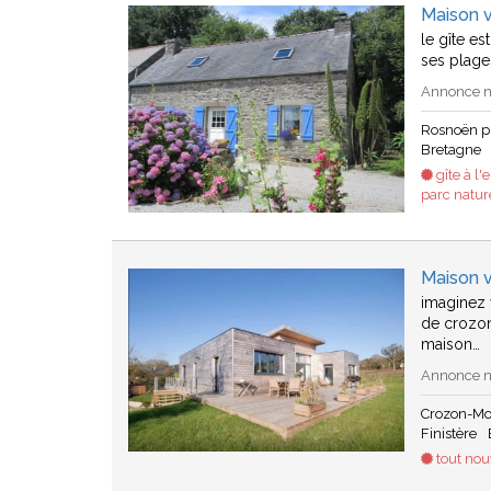
Maison 
le gîte es
ses plage
Annonce n°
Rosnoën p
Bretagne
gîte à l'
parc natur
Maison 
imaginez 
de crozon
maison…
Annonce n°
Crozon-Mo
Finistère
tout nouv