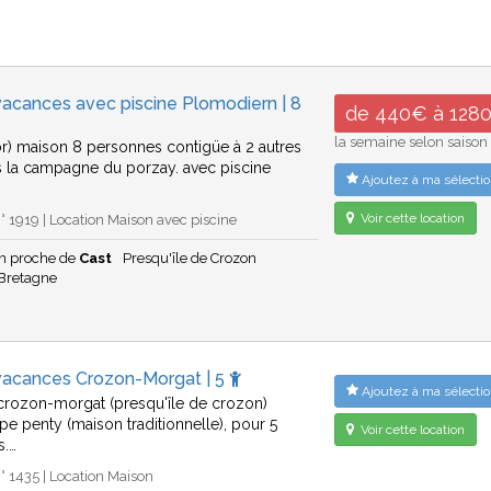
acances avec piscine Plomodiern | 8
de 440€ à 128
la semaine selon saison
or) maison 8 personnes contigüe à 2 autres
s la campagne du porzay. avec piscine
Ajoutez à ma sélectio
…
Voir cette location
 1919 | Location Maison avec piscine
n proche de
Cast
Presqu'île de Crozon
Bretagne
vacances Crozon-Morgat | 5
Ajoutez à ma sélectio
 crozon-morgat (presqu'île de crozon)
pe penty (maison traditionnelle), pour 5
Voir cette location
s.…
 1435 | Location Maison