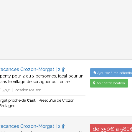
vacances Crozon-Morgat | 2
Ajoutez à ma sélectio
penty pour 2 ou 3 personnes, idéal pour un
dans le village de kerziguenou , entre…
Voir cette location
 5671 | Location Maison
rgat proche de
Cast
Presqu'île de Crozon
Bretagne
vacances Crozon-Morgat | 2
de 350€ à 580