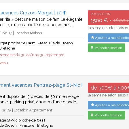
vacances Crozon-Morgat | 10
PROMOTION
 ker rita » c’est une maison de famille élégante
1500 € -
1600 
reuse, d’une capacité de 10 personnes,…
la semaine selon saison
° 6807 | Location Maison
Ajoutez à ma sélectio
rgat proche de
Cast
Presqu'île de Crozon
Voir cette location
Bretagne
emaine du 30 août au 30 septembre
uveau
ment vacances Pentrez-plage St-Nic |
de 300€ à 500
la semaine selon saison
nt duplex de: 3 pièces de 50 m² en étage
on et parking privé, à 100m d'une grande…
Ajoutez à ma sélectio
° 2985 | Location Appartement
Voir cette location
lage St-Nic proche de
Cast
 de Crozon
Finistère
Bretagne