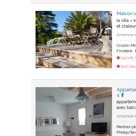
Maison 
la villa «
et chaleu
Annonce n
Crozon-Mo
Finistère
1500€/s
tout no
Apparte
4
apparteme
avec balc
Annonce n
Pentrez-p
Presqu'île