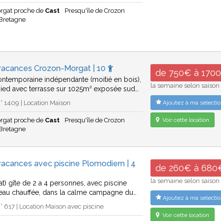
rgat proche de
Cast
Presqu'île de Crozon
Bretagne
vacances Crozon-Morgat | 10
de 750€ à 170
ntemporaine indépendante (moitié en bois),
la semaine selon saison
pied avec terrasse sur 1025m² exposée sud…
 1409 | Location Maison
Ajoutez à ma sélectio
rgat proche de
Cast
Presqu'île de Crozon
Voir cette location
Bretagne
acances avec piscine Plomodiern | 4
de 260€ à 680
la semaine selon saison
at) gîte de 2 a 4 personnes, avec piscine
eau chauffée, dans la calme campagne du…
Ajoutez à ma sélectio
 617 | Location Maison avec piscine
Voir cette location