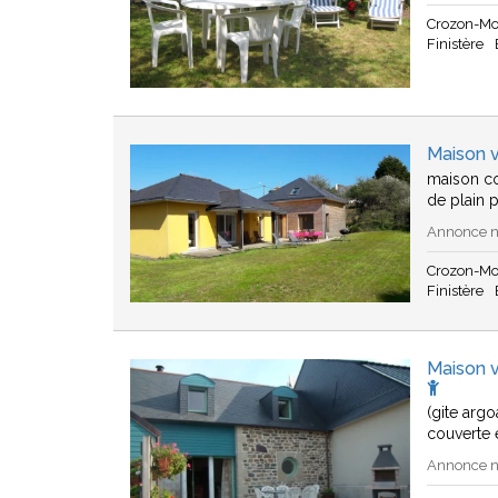
Crozon-Mo
Finistère
Maison 
maison co
de plain 
Annonce n°
Crozon-Mo
Finistère
Maison v
(gite argo
couverte 
Annonce n°