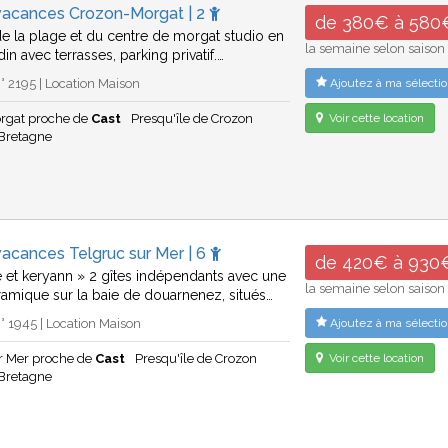
vacances Crozon-Morgat | 2
de 380€ à 580
e la plage et du centre de morgat studio en
la semaine selon saison
din avec terrasses, parking privatif.…
 2195 | Location Maison
Ajoutez à ma sélectio
rgat proche de
Cast
Presqu'île de Crozon
Voir cette location
Bretagne
acances Telgruc sur Mer | 6
de 420€ à 930
e et keryann » 2 gîtes indépendants avec une
la semaine selon saison
amique sur la baie de douarnenez, situés…
 1945 | Location Maison
Ajoutez à ma sélectio
ur Mer proche de
Cast
Presqu'île de Crozon
Voir cette location
Bretagne