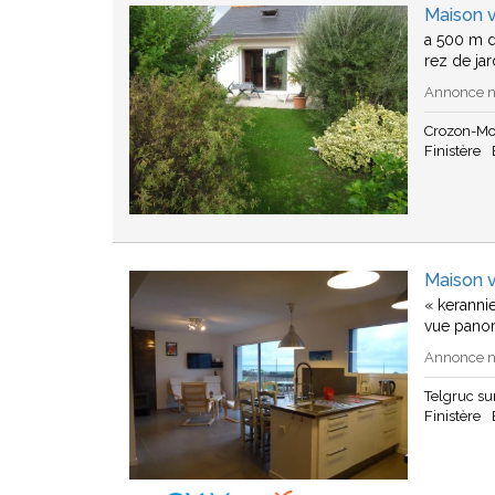
Maison 
a 500 m d
rez de jar
Annonce n°
Crozon-Mo
Finistère
Maison v
« keranni
vue panor
Annonce n°
Telgruc s
Finistère