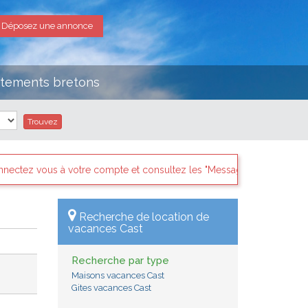
Déposez une annonce
rtements bretons
ltez les "Messages des internautes pressés" il y a sans doute des de
Recherche de location de
vacances Cast
Recherche par type
Maisons vacances Cast
Gites vacances Cast