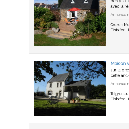
penty sit
avec la r
Annonce n°
Crozon-Mo
Finistère
Maison v
sur la pr
cette anc
Annonce n°
Telgruc s
Finistère