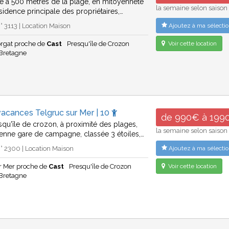
ué à 500 mètres de la plage, en mitoyenneté
la semaine selon saison
ésidence principale des propriétaires,…
 3113 | Location Maison
Ajoutez à ma sélectio
rgat proche de
Cast
Presqu'île de Crozon
Voir cette location
Bretagne
acances Telgruc sur Mer | 10
de 990€ à 199
esqu'île de crozon, à proximité des plages,
la semaine selon saison
ienne gare de campagne, classée 3 étoiles,…
 2300 | Location Maison
Ajoutez à ma sélectio
ur Mer proche de
Cast
Presqu'île de Crozon
Voir cette location
Bretagne