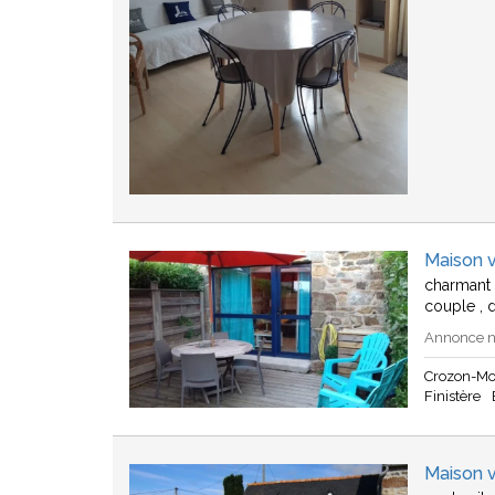
Maison 
charmant 
couple , 
Annonce n°
Crozon-Mo
Finistère
Maison 