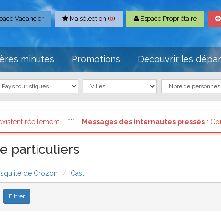
pace Vacancier
Ma sélection (
0
)
Espace Propriétaire
ères minutes
Promotions
Découvrir les dépa
des internautes pressés
: Connectez vous à votre compte et consu
e particuliers
esqu'île de Crozon
Cast