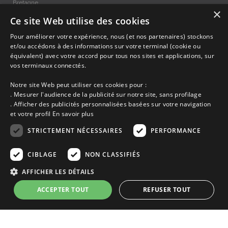
Bretagne.
×
Ce site Web utilise des cookies
Maisons vacances Trédarzec, Location entre Particuliers
Pour améliorer votre expérience, nous (et nos partenaires) stockons
et/ou accédons à des informations sur votre terminal (cookie ou
équivalent) avec votre accord pour tous nos sites et applications, sur
Accueil
vos terminaux connectés.
Dernières minutes
Promotions
Notre site Web peut utiliser ces cookies pour :
Découvrir les départements bretons
. Mesurer l'audience de la publicité sur notre site, sans profilage
Qui sommes-nous ?
. Afficher des publicités personnalisées basées sur votre navigation
Espace propriétaire
et votre profil
En savoir plus
Ma sélection
Blog
STRICTEMENT NÉCESSAIRES
PERFORMANCE
Conditions générales
Mentions légales
CIBLAGE
NON CLASSIFIÉS
Politique cookies
AFFICHER LES DÉTAILS
En partenariat avec Clévacances des Côtes d'Armor et du Finistère,
Clévacances est un label national de référence, réglementé par une charte
ACCEPTER TOUT
REFUSER TOUT
et grille de critères nationales pour certifier la qualité des hébergements
touristiques. C'est aussi un réseau de proximité avec une visite tous les 4
ans et une validation par une commission habilitée. Label de 1 à 5 clés.