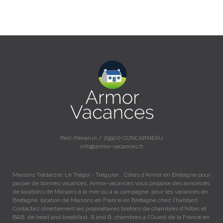
Parc-Penarun / 29900 CONCARNEAU
info@armor-vacances.fr
Maisons Trédarzec Le Trégor - Tréguier... Côtes d'Armor en Bretagne pour
passer de bonnes vacances, Armor-vacances vous propose des annonces
de locations de Maisons à la mer ou à la campagne, pour les vacances en
Bretagne, location de Maisons en France en Bretagne chez l'habitant.
Contactez directement les propriétaires bretons de chambres d'hôtes et
B&B, de bead and breakfast, B and B, chambres à l'Ouest de la France en