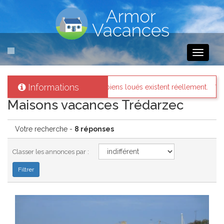
Toggle
navigati
Informations
 les biens loués existent réellement.
Messages des internaute
Maisons vacances Trédarzec
Votre recherche -
8 réponses
Classer les annonces par :