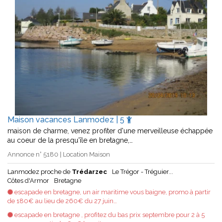
Maison vacances Lanmodez | 5
maison de charme, venez profiter d'une merveilleuse échappée
au coeur de la presqu'île en bretagne,…
Annonce n° 5180 | Location Maison
Lanmodez proche de
Trédarzec
Le Trégor - Tréguier...
Côtes d'Armor
Bretagne
escapade en bretagne, un air maritime vous baigne, promo à partir
de 180€ au lieu de 260€ du 27 juin…
escapade en bretagne , profitez du bas prix septembre pour 2 à 5