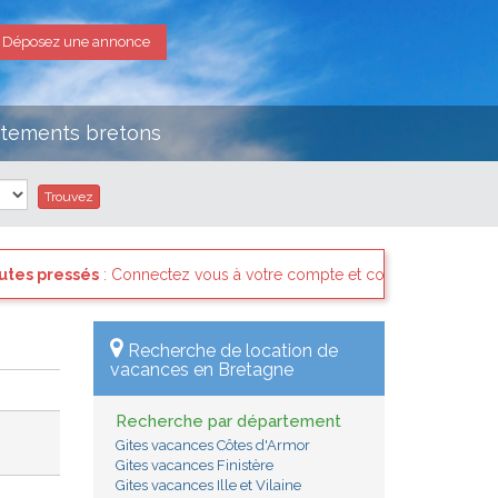
Déposez une annonce
rtements bretons
ous à votre compte et consultez les "Messages des internautes press
Recherche de location de
vacances en Bretagne
Recherche par département
Gites vacances Côtes d'Armor
Gites vacances Finistère
Gites vacances Ille et Vilaine