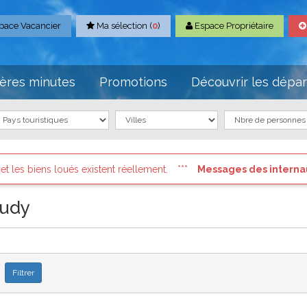
pace Vacancier
Ma sélection (
0
)
Espace Propriétaire
ères minutes
Promotions
Découvrir les dépa
réellement.
Messages des internautes pressés
: Connectez v
audy