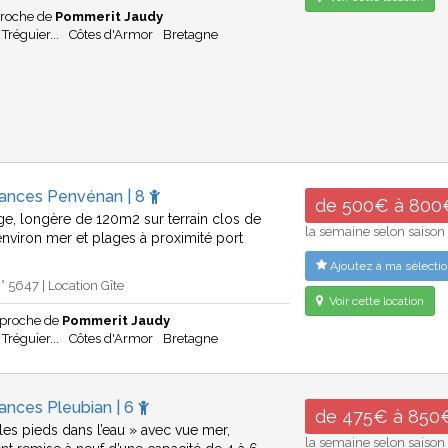
proche de
Pommerit Jaudy
 Tréguier...
Côtes d'Armor
Bretagne
cances Penvénan | 8
de 500€ à 800
age, longère de 120m2 sur terrain clos de
la semaine selon saison
viron mer et plages à proximité port
Ajoutez à ma sélectio
 5647 | Location Gîte
Voir cette location
proche de
Pommerit Jaudy
 Tréguier...
Côtes d'Armor
Bretagne
ances Pleubian | 6
de 475€ à 850
les pieds dans l’eau » avec vue mer,
la semaine selon saison