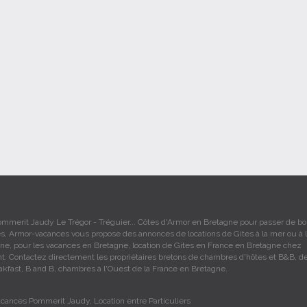
ommerit Jaudy Le Trégor - Tréguier... Côtes d'Armor en Bretagne pour passer de b
s, Armor-vacances vous propose des annonces de locations de Gites à la mer ou à l
e, pour les vacances en Bretagne, location de Gites en France en Bretagne chez
ant. Contactez directement les propriétaires bretons de chambres d'hôtes et B&B, d
akfast, B and B, chambres à l'Ouest de la France en Bretagne.
acances Pommerit Jaudy, Location entre Particuliers