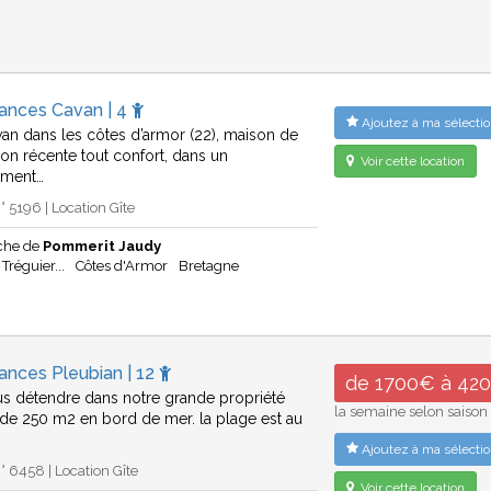
cances Cavan | 4
Ajoutez à ma sélectio
van dans les côtes d’armor (22), maison de
ion récente tout confort, dans un
Voir cette location
ement…
 5196 | Location Gîte
che de
Pommerit Jaudy
 Tréguier...
Côtes d'Armor
Bretagne
ances Pleubian | 12
de 1700€ à 42
s détendre dans notre grande propriété
la semaine selon saison
de 250 m2 en bord de mer. la plage est au
Ajoutez à ma sélectio
 6458 | Location Gîte
Voir cette location