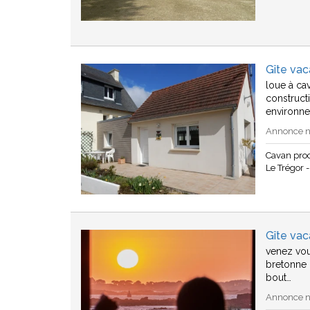
Gîte va
loue à ca
construct
environn
Annonce n°
Cavan pro
Le Trégor -
Gîte vac
venez vou
bretonne 
bout…
Annonce n°