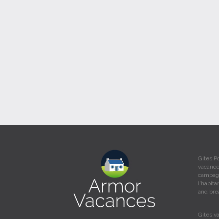
Gites P
vacance
campagn
l'habit
and bre
Gites v