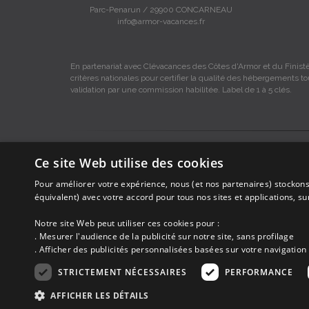
Parc-Penarun / 29900 CONCARNEAU
info@armor-vacances.fr
En partenariat avec Clévacances des Côtes d'Armor et du Finistè
critères nationales pour certifier la qualité des hébergements t
validation par une commission habilitée. Label de 1 à 5 clés.
Les descriptions et photos contenues dans le site Armor-vacance
Ce site Web utilise des cookies
Armor-vacances.
Pour améliorer votre expérience, nous (et nos partenaires) stockons
Armor-vacances n'est pas un organisme et ne touche aucune co
équivalent) avec votre accord pour tous nos sites et applications, s
DE PARTICULIER A PARTICULIER.
Notre site Web peut utiliser ces cookies pour :
. Mesurer l'audience de la publicité sur notre site, sans profilage
Avant de prendre possession du logement vous devez obtenir du pro
. Afficher des publicités personnalisées basées sur votre navigation 
ne correspond pas à ce qui y est mentionné ou pour d'autres ra
STRICTEMENT NÉCESSAIRES
PERFORMANCE
AFFICHER LES DÉTAILS