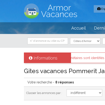
Es
Accueil
Derni
Informations
ces
: Tous les propriétaires sont identifiés et les biens loués existent 
Gites vacances Pommerit J
Votre recherche -
8 réponses
Classer les annonces par :