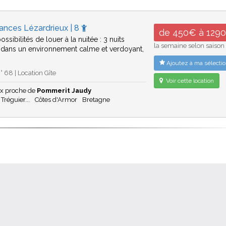
ances Lézardrieux | 8
de 450€ à 129
ossibilités de louer à la nuitée : 3 nuits
la semaine selon saison
dans un environnement calme et verdoyant,
Ajoutez à ma sélectio
 68 | Location Gîte
Voir cette location
ux proche de
Pommerit Jaudy
 Tréguier...
Côtes d'Armor
Bretagne