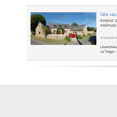
Gîte vac
bonjour, p
minimum 
…
Annonce n°
Lézardrie
Le Trégor -