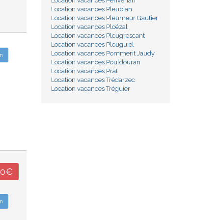
Location vacances Penvénan
Location vacances Pleubian
Location vacances Pleumeur Gautier
Location vacances Ploézal
Location vacances Plougrescant
Location vacances Plouguiel
Location vacances Pommerit Jaudy
n
Location vacances Pouldouran
Location vacances Prat
Location vacances Trédarzec
Location vacances Tréguier
00€
n