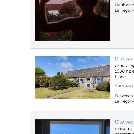
Pleubian 
Le Trégor -
Gîte va
dans vill
1600m2 en
blanc…
Annonce n°
Penvénan 
Le Trégor -
Gîte vac
maison « 