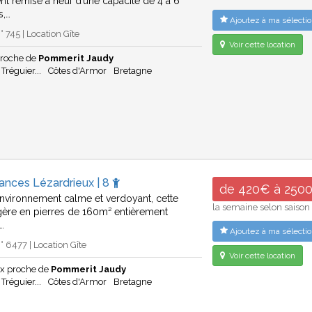
nt remise à neuf d’une capacité de 4 à 6
s,…
Ajoutez à ma sélectio
 745 | Location Gîte
Voir cette location
proche de
Pommerit Jaudy
 Tréguier...
Côtes d'Armor
Bretagne
ances Lézardrieux | 8
de 420€ à 250
nvironnement calme et verdoyant, cette
la semaine selon saison
gère en pierres de 160m² entièrement
,…
Ajoutez à ma sélectio
 6477 | Location Gîte
Voir cette location
ux proche de
Pommerit Jaudy
 Tréguier...
Côtes d'Armor
Bretagne