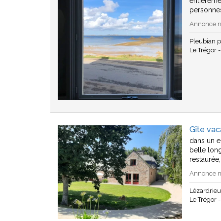
entièreme
personne
Annonce n°
Pleubian 
Le Trégor -
Gîte vac
dans un e
belle lon
restaurée
Annonce n°
Lézardrie
Le Trégor -