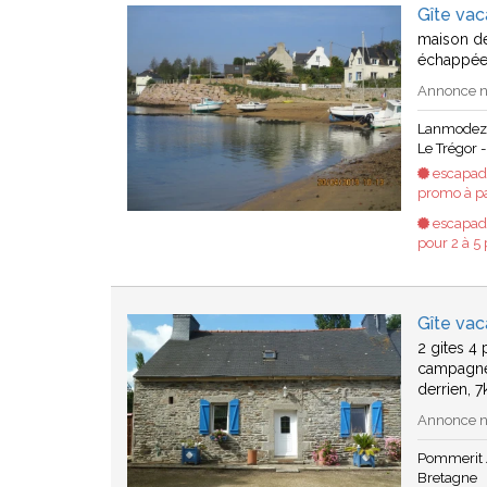
Gîte va
maison de
échappée 
Annonce n°
Lanmodez
Le Trégor -
escapade
promo à pa
escapade
pour 2 à 5
Gîte va
2 gites 4
campagne
derrien, 
Annonce n°
Pommerit
Bretagne