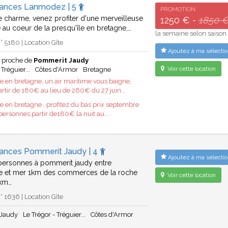
cances Lanmodez | 5
PROMOTION
 charme, venez profiter d'une merveilleuse
1250 € -
1850 
au coeur de la presqu'île en bretagne,…
la semaine selon saison
 5180 | Location Gîte
Ajoutez à ma sélectio
 proche de
Pommerit Jaudy
Voir cette location
 Tréguier...
Côtes d'Armor
Bretagne
 en bretagne, un air maritime vous baigne,
rtir de 180€ au lieu de 260€ du 27 juin…
 en bretagne , profitez du bas prix septembre
 personnes,partir de180€ la nuit au…
cances Pommerit Jaudy | 4
Ajoutez à ma sélectio
 personnes à pommerit jaudy entre
 et mer 1km des commerces de la roche
Voir cette location
7km…
 1636 | Location Gîte
 Jaudy
Le Trégor - Tréguier...
Côtes d'Armor