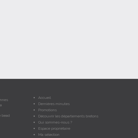
Accueil
onnes
Dernières minutes
a
Promotions
e bead
Découvrir les départements bretons
Qui sommes-nous ?
Espace propriétaire
Ma sélection