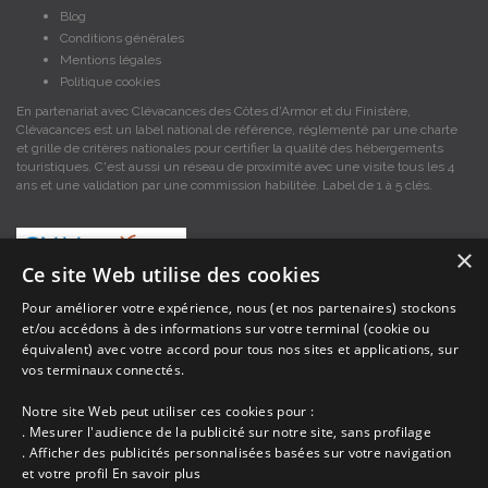
Blog
Conditions générales
Mentions légales
Politique cookies
En partenariat avec Clévacances des Côtes d'Armor et du Finistère,
Clévacances est un label national de référence, réglementé par une charte
et grille de critères nationales pour certifier la qualité des hébergements
touristiques. C'est aussi un réseau de proximité avec une visite tous les 4
ans et une validation par une commission habilitée. Label de 1 à 5 clés.
×
Ce site Web utilise des cookies
Pour améliorer votre expérience, nous (et nos partenaires) stockons
et/ou accédons à des informations sur votre terminal (cookie ou
Les descriptions et photos contenues dans le site Armor-vacances sont sous
équivalent) avec votre accord pour tous nos sites et applications, sur
la responsabilité des propriétaires, ces informations sont indicatives et non
contractuelles. Les données sont protégées par copyright Armor-vacances.
vos terminaux connectés.
Notre site Web peut utiliser ces cookies pour :
Armor-vacances n'est pas un organisme et ne touche aucune commission
. Mesurer l'audience de la publicité sur notre site, sans profilage
sur les locations, c'est simplement un annuaire d'hébergements de
. Afficher des publicités personnalisées basées sur votre navigation
vacances en Bretagne, un service de petites annonces de location DE
et votre profil
En savoir plus
PARTICULIER A PARTICULIER.