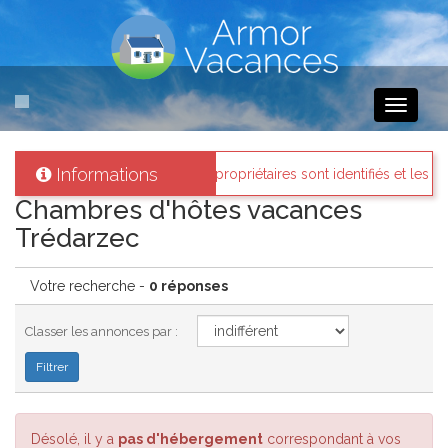
Toggle
navigati
Informations
rmor-vacances
: Tous les propriétaires sont identifiés et les biens lo
Chambres d'hôtes vacances
Trédarzec
Votre recherche -
0 réponses
Classer les annonces par :
Désolé, il y a
pas d'hébergement
correspondant à vos