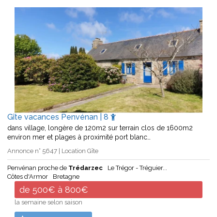
Gîte vacances Penvénan | 8
dans village, longère de 120m2 sur terrain clos de 1600m2
environ mer et plages à proximité port blanc…
Annonce n° 5647 | Location Gîte
Penvénan proche de
Trédarzec
Le Trégor - Tréguier...
Côtes d'Armor
Bretagne
de 500€ à 800€
la semaine selon saison