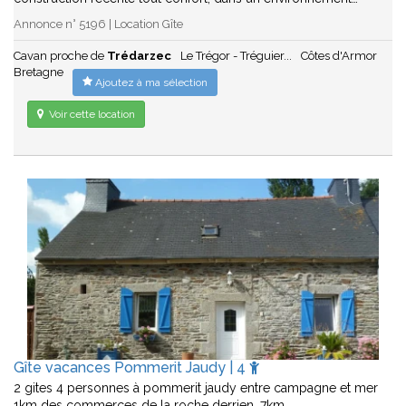
Annonce n° 5196 | Location Gîte
Cavan proche de
Trédarzec
Le Trégor - Tréguier...
Côtes d'Armor
Bretagne
Ajoutez à ma sélection
Voir cette location
Gîte vacances Pommerit Jaudy | 4
2 gites 4 personnes à pommerit jaudy entre campagne et mer
1km des commerces de la roche derrien, 7km…