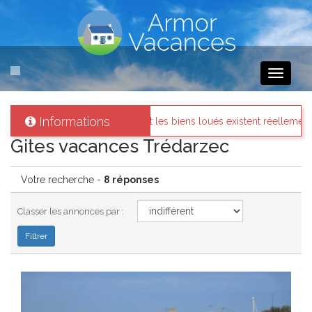
Toggle
navigati
Informations
ntifiés et les biens loués existent réellement.
Messages des in
Gites vacances Trédarzec
Votre recherche -
8 réponses
Classer les annonces par :