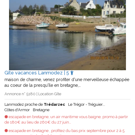
Gîte vacances Lanmodez | 5
maison de charme, venez profiter d'une merveilleuse échappée
au coeur de la presqu'île en bretagne,…
Annonce n° 5180 | Location Gîte
Lanmodez proche de
Trédarzec
Le Trégor - Tréguier...
Côtes d'Armor
Bretagne
escapade en bretagne, un air maritime vous baigne, promo à partir
de 180€ au lieu de 260€ du 27 juin…
escapade en bretagne , profitez du bas prix septembre pour 2 à 5