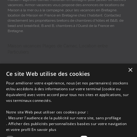
vacances, Armor-vacances vous propose des annonces de locations de
Maison à la mer ou à la campagne, pour les vacances en Bretagne,
location de Maison en France en Bretagne chez l'habitant. Contactez
directement les propriétaires bretons de chambres d'hôtes et B&B, de
bead and breakfast, B and B, chambres à l'Ouest de la France en
Bretagne.
Maison vacances Plages de Carnac, Location entre
Particuliers
×
Accueil
Ce site Web utilise des cookies
Dernières minutes
Pour améliorer votre expérience, nous (et nos partenaires) stockons
Promotions
et/ou accédons à des informations sur votre terminal (cookie ou
Découvrir les départements bretons
équivalent) avec votre accord pour tous nos sites et applications, sur
Qui sommes-nous ?
vos terminaux connectés.
Espace propriétaire
Ma sélection
Notre site Web peut utiliser ces cookies pour :
Blog
. Mesurer l'audience de la publicité sur notre site, sans profilage
Conditions générales
. Afficher des publicités personnalisées basées sur votre navigation
Mentions légales
et votre profil
En savoir plus
Politique cookies