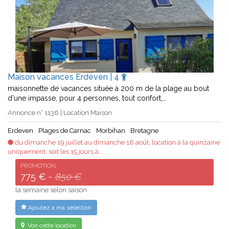
Maison vacances Erdeven | 4
maisonnette de vacances située à 200 m de la plage au bout
d'une impasse, pour 4 personnes, tout confort,…
Annonce n° 1136 | Location Maison
Erdeven
Plages de Carnac
Morbihan
Bretagne
du dimanche 19 juillet au dimanche 16 août, location à la quinzaine
uniquement, soit les 15 jours à…
PROMOTION
775 € -
850 €
la semaine selon saison
Ajoutez à ma sélection
Voir cette location