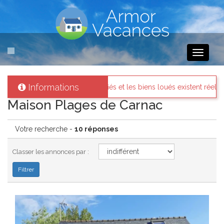
Toggle
navigati
Informations
s et les biens loués existent réellement.
Messages des interna
Maison Plages de Carnac
Votre recherche -
10 réponses
Classer les annonces par :