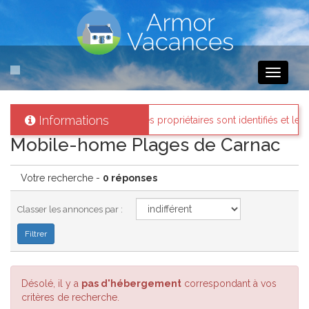
Toggle
navigati
Informations
 Armor-vacances
: Tous les propriétaires sont identifiés et les biens
Mobile-home Plages de Carnac
Votre recherche -
0 réponses
Classer les annonces par :
Désolé, il y a
pas d'hébergement
correspondant à vos
critères de recherche.