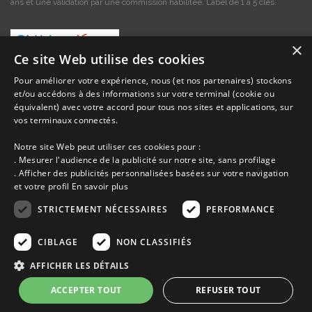
ans et une validation par une commission habilitée. Label de 1 à 5 clés.
×
Ce site Web utilise des cookies
Pour améliorer votre expérience, nous (et nos partenaires) stockons
et/ou accédons à des informations sur votre terminal (cookie ou
Les descriptions et photos contenues dans le site Armor-vacances sont sous
équivalent) avec votre accord pour tous nos sites et applications, sur
la responsabilité des propriétaires, ces informations sont indicatives et non
vos terminaux connectés.
contractuelles. Les données sont protégées par copyright Armor-vacances.
Notre site Web peut utiliser ces cookies pour :
Armor-vacances n'est pas un organisme et ne touche aucune commission
. Mesurer l'audience de la publicité sur notre site, sans profilage
sur les locations, c'est simplement un annuaire d'hébergements de
. Afficher des publicités personnalisées basées sur votre navigation
vacances en Bretagne, un service de petites annonces de location DE
et votre profil
En savoir plus
PARTICULIER A PARTICULIER.
STRICTEMENT NÉCESSAIRES
PERFORMANCE
Avant de prendre possession du logement vous devez obtenir du
propriétaire un contrat qui stipule les clauses et le descriptif de la location,
CIBLAGE
NON CLASSIFIÉS
grâce à ce contrat vous pouvez faire valoir vos droits si le logement ne
correspond pas à ce qui y est mentionné ou pour d'autres raisons.
AFFICHER LES DÉTAILS
ACCEPTER TOUT
REFUSER TOUT