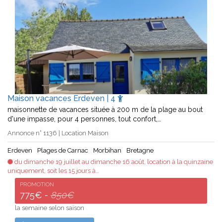
Maison vacances Erdeven | 4
maisonnette de vacances située à 200 m de la plage au bout
d'une impasse, pour 4 personnes, tout confort,…
Annonce n° 1136 | Location Maison
Erdeven
Plages de Carnac
Morbihan
Bretagne
du dimanche 19 juillet au dimanche 16 août, location à la quinzaine
uniquement, soit les 15 jours à…
PROMOTION
775€ -
850€
la semaine selon saison