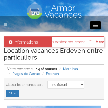
Toggle
navigati
Informations
éellement.
Messages des internautes pressés
: Connectez vo
Location vacances Erdeven entre
particuliers
Votre recherche -
14 réponses
Morbihan
Plages de Carnac
Erdeven
Classer les annonces par :