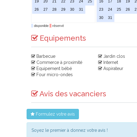
19
20
21
22
23
24
25
16
17
18
19
2
26
27
28
29
30
31
23
24
25
26
2
30
31
disponible
réservé
Equipements
Barbecue
Jardin clos
Commerce à proximité
Internet
Equipement bébé
Aspirateur
Four micro-ondes
Avis des vacanciers
Formulez votre avis
Soyez le premier à donnez votre avis !