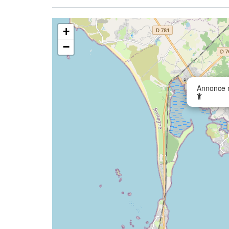
+
−
Annonce n