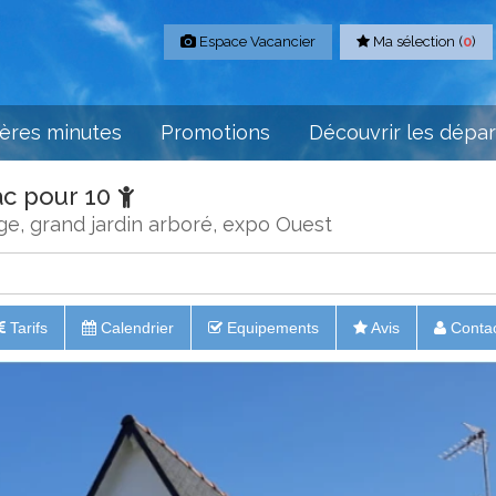
Espace Vacancier
Ma sélection (
0
)
ères minutes
Promotions
Découvrir les dépa
ac pour 10
age, grand jardin arboré, expo Ouest
Tarifs
Calendrier
Equipements
Avis
Conta