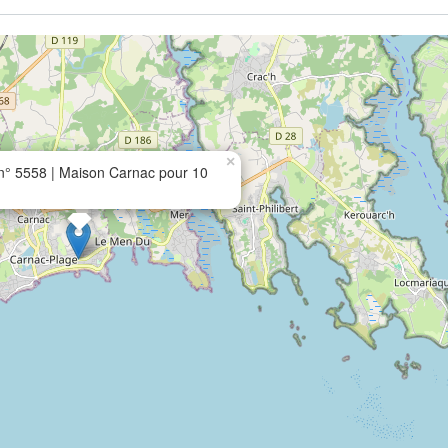
×
° 5558 | Maison Carnac pour 10