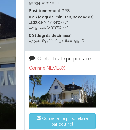
56034000116EB
Positionnement GPS
DMS (degrés, minutes, secondes)
Latitude N 47°34'27.37"
Longitude O 3°3'50.44"
DD (degrés decimaux)
47.5742697° N / -3.0640099° O
Contactez le propriétaire
Corinne NEVEUX
Contacter le propriétaire
par courriel