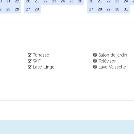
0
21
22
20
21
22
23
24
25
26
20
21
22
23
24
7
28
29
27
28
27
28
29
30
31
Terrasse
Salon de jardin
WIFI
Télévison
Lave-Linge
Lave-Vaisselle