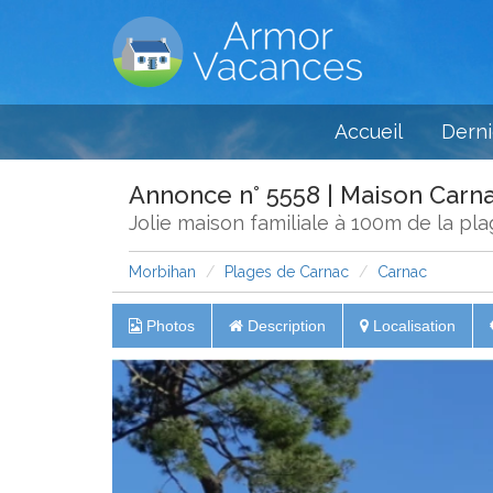
Accueil
Derni
Annonce n° 5558 | Maison Carn
Jolie maison familiale à 100m de la pl
Morbihan
Plages de Carnac
Carnac
Photos
Description
Localisation