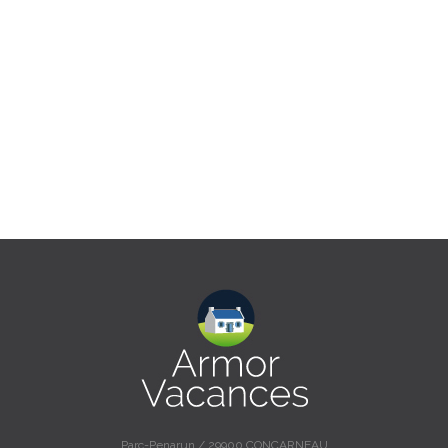
Parc-Penarun / 29900 CONCARNEAU