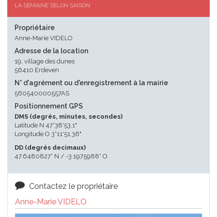
LA SEMAINE SELON SAISON
Propriétaire
Anne-Marie VIDELO
Adresse de la location
19, village des dunes
56410 Erdeven
N° d'agrément ou d'enregistrement à la mairie
560540000557AS
Positionnement GPS
DMS (degrés, minutes, secondes)
Latitude N 47°38'53.1"
Longitude O 3°11'51.36"
DD (degrés decimaux)
47.6480827° N / -3.1975988° O
Contactez le propriétaire
Anne-Marie VIDELO