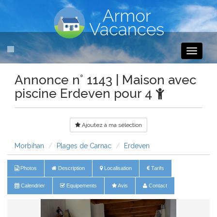
Toggle
navigati
Annonce n° 1143 | Maison avec
piscine Erdeven pour 4
Ajoutez à ma sélection
Morbihan
Plages de Carnac
Erdeven
Photos
Description
Localisation
Tarifs
Calendrier
Equipements
Avis
Contact