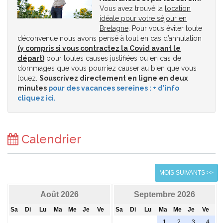
Vous avez trouvé la
location
idéale pour votre séjour en
Bretagne
. Pour vous éviter toute
déconvenue nous avons pensé à tout en cas d’annulation
(y compris si vous contractez la Covid avant le
départ)
pour toutes causes justifiées ou en cas de
dommages que vous pourriez causer au bien que vous
louez.
Souscrivez directement en ligne en deux
minutes
pour des vacances sereines : + d'info
cliquez ici.
Calendrier
MOIS SUIVANTS >>
Août 2026
Septembre 2026
Sa
Di
Lu
Ma
Me
Je
Ve
Sa
Di
Lu
Ma
Me
Je
Ve
1
2
3
4