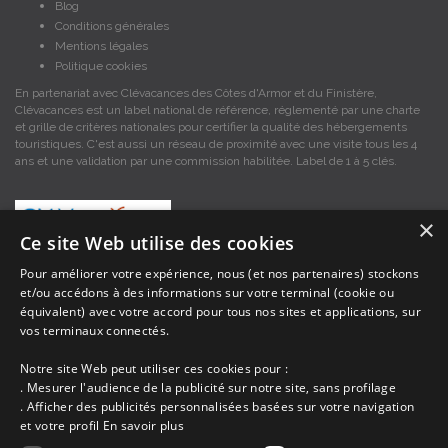
Blog
Conditions générales
Mentions légales
Politique cookies
En partenariat avec Clévacances des Côtes d'Armor et du Finistère,
Clévacances est un label national de référence, réglementé par une charte
et grille de critères nationales pour certifier la qualité des hébergements
touristiques. C'est aussi un réseau de proximité avec une visite tous les 4
ans et une validation par une commission habilitée. Label de 1 à 5 clés.
×
Ce site Web utilise des cookies
Pour améliorer votre expérience, nous (et nos partenaires) stockons
et/ou accédons à des informations sur votre terminal (cookie ou
Les descriptions et photos contenues dans le site Armor-vacances sont sous
équivalent) avec votre accord pour tous nos sites et applications, sur
la responsabilité des propriétaires, ces informations sont indicatives et non
contractuelles. Les données sont protégées par copyright Armor-vacances.
vos terminaux connectés.
Notre site Web peut utiliser ces cookies pour :
Armor-vacances n'est pas un organisme et ne touche aucune commission
. Mesurer l'audience de la publicité sur notre site, sans profilage
sur les locations, c'est simplement un annuaire d'hébergements de
. Afficher des publicités personnalisées basées sur votre navigation
vacances en Bretagne, un service de petites annonces de location DE
et votre profil
En savoir plus
PARTICULIER A PARTICULIER.