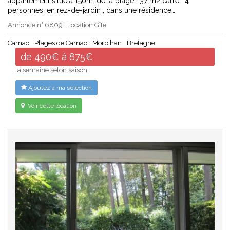
appartement situé à 150m. de la plage , 37 m2 carré ' 4
personnes, en rez-de-jardin , dans une résidence…
Annonce n° 6809 | Location Gîte
Carnac
Plages de Carnac
Morbihan
Bretagne
de 490€ à 875€
la semaine selon saison
Ajoutez à ma sélection
Voir cette location