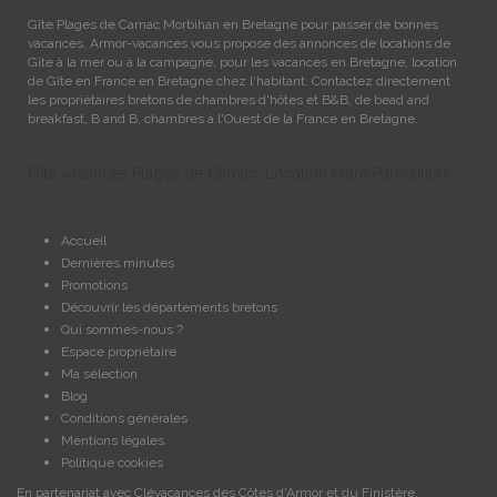
Gîte Plages de Carnac Morbihan en Bretagne pour passer de bonnes
vacances, Armor-vacances vous propose des annonces de locations de
Gîte à la mer ou à la campagne, pour les vacances en Bretagne, location
de Gîte en France en Bretagne chez l'habitant. Contactez directement
les propriétaires bretons de chambres d'hôtes et B&B, de bead and
breakfast, B and B, chambres à l'Ouest de la France en Bretagne.
Gîte vacances Plages de Carnac, Location entre Particuliers
Accueil
Dernières minutes
Promotions
Découvrir les départements bretons
Qui sommes-nous ?
Espace propriétaire
Ma sélection
Blog
Conditions générales
Mentions légales
Politique cookies
En partenariat avec Clévacances des Côtes d'Armor et du Finistère,