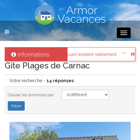
Toggle
navigati
Informations
t réellement.
Messages des internautes pressés
: Connectez
Gîte Plages de Carnac
Votre recherche -
14 réponses
Classer les annonces par :