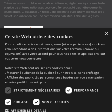
Clévacances est un label national de référence, réglementé par une charte
et grille de critères nationales pour certifier la qualité des hébergements
touristiques. C'est aussi un réseau de proximité avec une visite tous les 4
ans et une validation par une commission habilitée. Label de 1 à 5 clés.
×
Ce site Web utilise des cookies
Pour améliorer votre expérience, nous (et nos partenaires) stockons
et/ou accédons à des informations sur votre terminal (cookie ou
Les descriptions et photos contenues dans le site Armor-vacances sont sous
équivalent) avec votre accord pour tous nos sites et applications, sur
la responsabilité des propriétaires, ces informations sont indicatives et non
vos terminaux connectés.
contractuelles. Les données sont protégées par copyright Armor-vacances.
Notre site Web peut utiliser ces cookies pour :
Armor-vacances n'est pas un organisme et ne touche aucune commission
. Mesurer l'audience de la publicité sur notre site, sans profilage
sur les locations, c'est simplement un annuaire d'hébergements de
. Afficher des publicités personnalisées basées sur votre navigation
vacances en Bretagne, un service de petites annonces de location DE
et votre profil
En savoir plus
PARTICULIER A PARTICULIER.
STRICTEMENT NÉCESSAIRES
PERFORMANCE
Avant de prendre possession du logement vous devez obtenir du
propriétaire un contrat qui stipule les clauses et le descriptif de la location,
CIBLAGE
NON CLASSIFIÉS
grâce à ce contrat vous pouvez faire valoir vos droits si le logement ne
correspond pas à ce qui y est mentionné ou pour d'autres raisons.
AFFICHER LES DÉTAILS