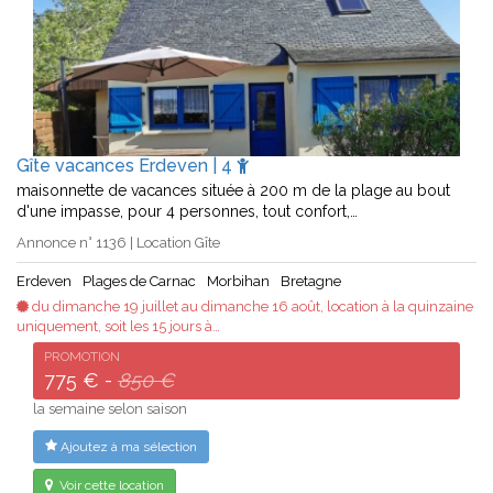
Gîte vacances Erdeven | 4
maisonnette de vacances située à 200 m de la plage au bout
d'une impasse, pour 4 personnes, tout confort,…
Annonce n° 1136 | Location Gîte
Erdeven
Plages de Carnac
Morbihan
Bretagne
du dimanche 19 juillet au dimanche 16 août, location à la quinzaine
uniquement, soit les 15 jours à…
PROMOTION
775 € -
850 €
la semaine selon saison
Ajoutez à ma sélection
Voir cette location