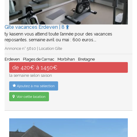
Gîte vacances Erdeven | 8
ty kasenn vous attend toute l’année pour des vacances
reposantes. semaine avril ou mai : 600 euros.…
Annonce n° 5610 | Location Gîte
Erdeven
Plages de Carnac
Morbihan
Bretagne
de 420€ à 1450€
la semaine selon saison
Ajoutez à ma sélection
Voir cette location