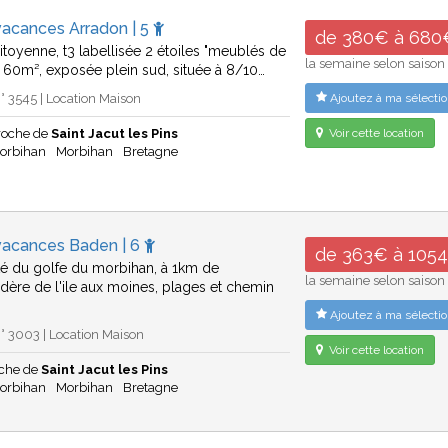
vacances Arradon | 5
de 380€ à 680
toyenne, t3 labellisée 2 étoiles "meublés de
la semaine selon saison
, 60m², exposée plein sud, située à 8/10…
 3545 | Location Maison
Ajoutez à ma sélectio
roche de
Saint Jacut les Pins
Voir cette location
Morbihan
Morbihan
Bretagne
vacances Baden | 6
de 363€ à 105
té du golfe du morbihan, à 1km de
la semaine selon saison
dère de l'ile aux moines, plages et chemin
Ajoutez à ma sélectio
 3003 | Location Maison
Voir cette location
che de
Saint Jacut les Pins
Morbihan
Morbihan
Bretagne