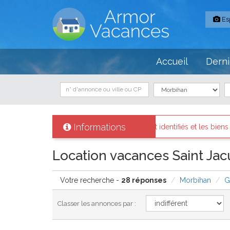
Es
Accueil
Derni
Informations
étaires sont identifiés et les biens loués existent réellement.
Me
Location vacances Saint Jacu
Votre recherche -
28 réponses
Morbihan
G
Classer les annonces par :