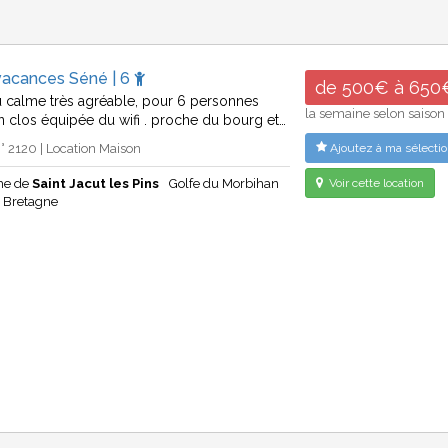
vacances Séné | 6
de 500€ à 650
 calme très agréable, pour 6 personnes
la semaine selon saison
in clos équipée du wifi . proche du bourg et…
 2120 | Location Maison
Ajoutez à ma sélectio
he de
Saint Jacut les Pins
Golfe du Morbihan
Voir cette location
Bretagne