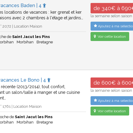
vacances Baden | 4
de 340€ à 690
s locations de vacances : ker grenat et ker
la semaine selon saison
isons avec 2 chambres à l'étage et jardins…
 2072 | Location Maison
Ajoutez à ma sélectio
che de
Saint Jacut les Pins
Voir cette location
Morbihan
Morbihan
Bretagne
vacances Le Bono | 4
de 600€ à 600
 récente (2013/2014), tout confort,
la semaine selon saison
t un salon/salle à manger et une cuisine
nt…
Ajoutez à ma sélectio
 1761 | Location Maison
Voir cette location
roche de
Saint Jacut les Pins
Morbihan
Morbihan
Bretagne