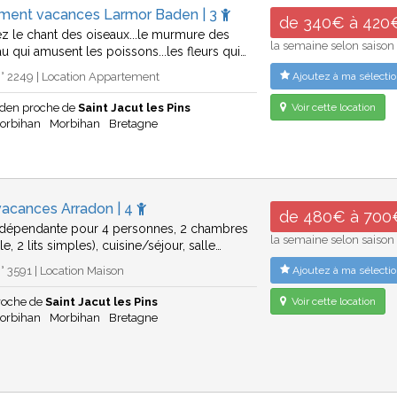
ment vacances Larmor Baden | 3
de 340€ à 420
z le chant des oiseaux...le murmure des
la semaine selon saison
u qui amusent les poissons...les fleurs qui…
° 2249 | Location Appartement
Ajoutez à ma sélectio
den proche de
Saint Jacut les Pins
Voir cette location
Morbihan
Morbihan
Bretagne
vacances Arradon | 4
de 480€ à 700
ndépendante pour 4 personnes, 2 chambres
la semaine selon saison
ble, 2 lits simples), cuisine/séjour, salle…
 3591 | Location Maison
Ajoutez à ma sélectio
roche de
Saint Jacut les Pins
Voir cette location
Morbihan
Morbihan
Bretagne