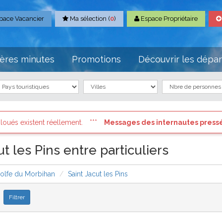
pace Vacancier
Ma sélection (
0
)
Espace Propriétaire
ères minutes
Promotions
Découvrir les dépa
ssages des internautes pressés
: Connectez vous à votre compte e
t les Pins entre particuliers
olfe du Morbihan
Saint Jacut les Pins