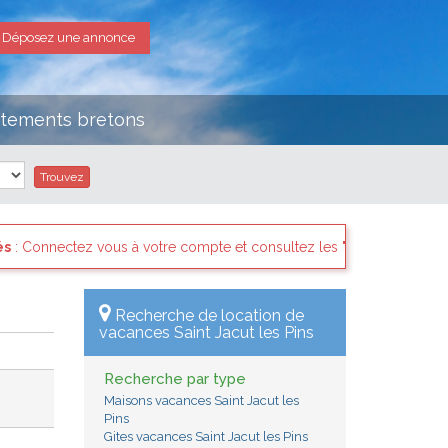
Déposez une annonce
rtements bretons
t consultez les "Messages des internautes pressés" il y a sans dout
Recherche de location de
vacances Saint Jacut les Pins
Recherche par type
Maisons vacances Saint Jacut les
Pins
Gites vacances Saint Jacut les Pins