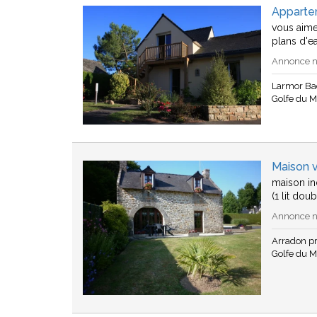
Apparte
vous aime
plans d'ea
Annonce n
Larmor Ba
Golfe du 
Maison 
maison i
(1 lit dou
Annonce n°
Arradon p
Golfe du 