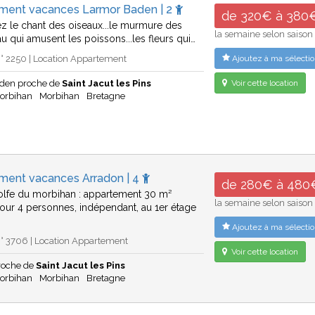
ment vacances Larmor Baden | 2
de 320€ à 380
z le chant des oiseaux...le murmure des
la semaine selon saison
u qui amusent les poissons...les fleurs qui…
° 2250 | Location Appartement
Ajoutez à ma sélectio
den proche de
Saint Jacut les Pins
Voir cette location
Morbihan
Morbihan
Bretagne
ment vacances Arradon | 4
de 280€ à 480
olfe du morbihan : appartement 30 m²
la semaine selon saison
ur 4 personnes, indépendant, au 1er étage
Ajoutez à ma sélectio
° 3706 | Location Appartement
Voir cette location
roche de
Saint Jacut les Pins
Morbihan
Morbihan
Bretagne