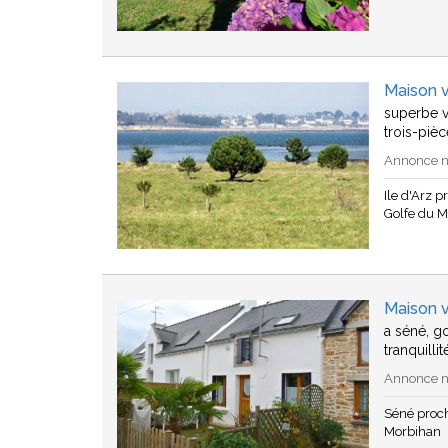
Maison v
superbe v
trois-piè
Annonce n°
Ile d'Arz 
Golfe du 
Maison 
a séné, go
tranquill
Annonce n°
Séné proc
Morbihan