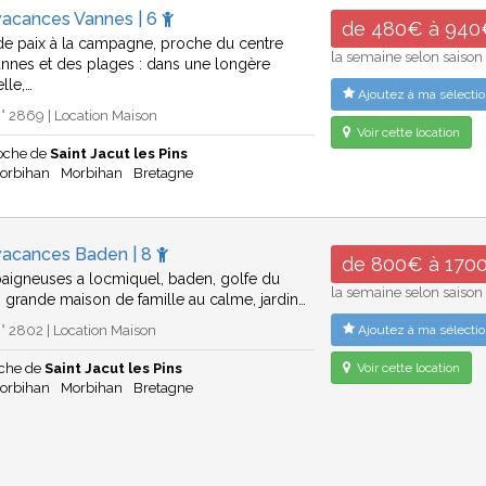
vacances Vannes | 6
de 480€ à 940
de paix à la campagne, proche du centre
la semaine selon saison
vannes et des plages : dans une longère
elle,…
Ajoutez à ma sélectio
 2869 | Location Maison
Voir cette location
oche de
Saint Jacut les Pins
Morbihan
Morbihan
Bretagne
vacances Baden | 8
de 800€ à 170
 baigneuses a locmiquel, baden, golfe du
la semaine selon saison
 grande maison de famille au calme, jardin…
 2802 | Location Maison
Ajoutez à ma sélectio
che de
Saint Jacut les Pins
Voir cette location
Morbihan
Morbihan
Bretagne