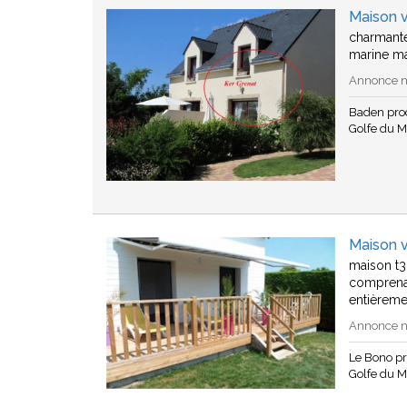
Maison 
charmante
marine ma
Annonce n°
Baden pro
Golfe du 
Maison 
maison t3
comprenan
entièreme
Annonce n°
Le Bono p
Golfe du 