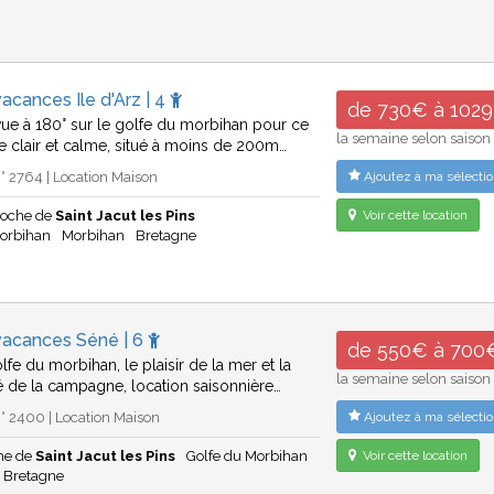
acances Ile d'Arz | 4
de 730€ à 102
ue à 180° sur le golfe du morbihan pour ce
la semaine selon saison
ce clair et calme, situé à moins de 200m…
 2764 | Location Maison
Ajoutez à ma sélectio
proche de
Saint Jacut les Pins
Voir cette location
Morbihan
Morbihan
Bretagne
vacances Séné | 6
de 550€ à 700
lfe du morbihan, le plaisir de la mer et la
la semaine selon saison
ité de la campagne, location saisonnière…
 2400 | Location Maison
Ajoutez à ma sélectio
he de
Saint Jacut les Pins
Golfe du Morbihan
Voir cette location
Bretagne