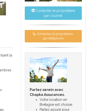
Contacter le propriétaire
par courriel
Contactez le propriétaire
par téléphone
mbant la
ambres :
Partez serein avec
i-
Chapka Assurances.
Votre location en
Bretagne est choisie.
Partez assuré pour
tés