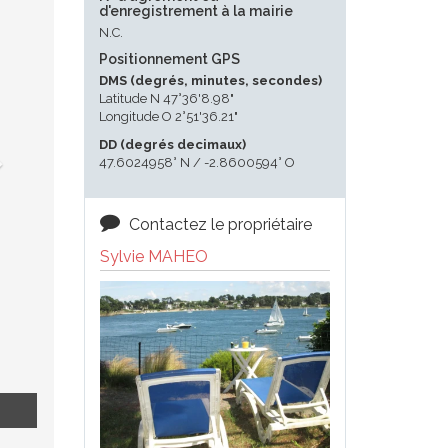
d'enregistrement à la mairie
N.C.
Positionnement GPS
DMS (degrés, minutes, secondes)
Latitude N 47°36'8.98"
Longitude O 2°51'36.21"
DD (degrés decimaux)
47.6024958° N / -2.8600594° O
Contactez le propriétaire
Sylvie MAHEO