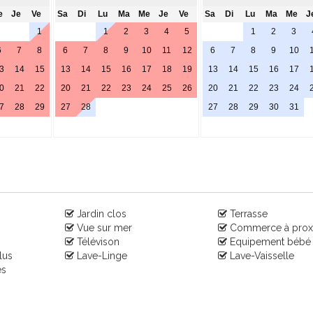
e
Je
Ve
Sa
Di
Lu
Ma
Me
Je
Ve
Sa
Di
Lu
Ma
Me
J
1
1
2
3
4
5
1
2
3
6
7
8
6
7
8
9
10
11
12
6
7
8
9
10
3
14
15
13
14
15
16
17
18
19
13
14
15
16
17
0
21
22
20
21
22
23
24
25
26
20
21
22
23
24
7
28
29
27
28
27
28
29
30
31
Jardin clos
Terrasse
Vue sur mer
Commerce à prox
Télévison
Equipement bébé
lus
Lave-Linge
Lave-Vaisselle
es