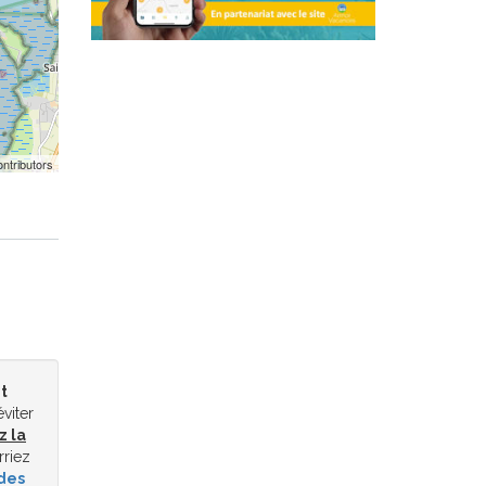
ntributors
t
éviter
z la
rriez
des