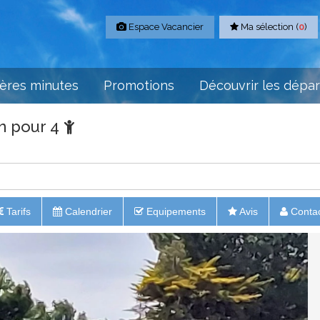
Espace Vacancier
Ma sélection (
0
)
ères minutes
Promotions
Découvrir les dépa
n pour 4
Tarifs
Calendrier
Equipements
Avis
Conta