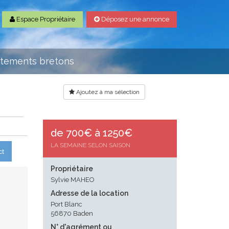
Espace Propriétaire
Déposez une annonce
rtements bretons
Ajoutez à ma sélection
de 700€ à 1250€
LA SEMAINE SELON SAISON
ct
Propriétaire
Sylvie MAHEO
Adresse de la location
Port Blanc
56870 Baden
N° d'agrément ou