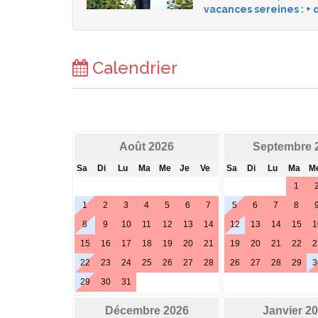
vacances sereines : + d
Calendrier
Août 2026
Septembre 
Sa
Di
Lu
Ma
Me
Je
Ve
Sa
Di
Lu
Ma
M
1
1
2
3
4
5
6
7
5
6
7
8
8
9
10
11
12
13
14
12
13
14
15
1
15
16
17
18
19
20
21
19
20
21
22
2
22
23
24
25
26
27
28
26
27
28
29
3
29
30
31
Décembre 2026
Janvier 2