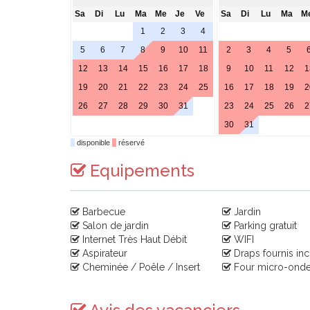
Sa
Di
Lu
Ma
Me
Je
Ve
Sa
Di
Lu
Ma
M
1
2
3
4
5
6
7
8
9
10
11
2
3
4
5
12
13
14
15
16
17
18
9
10
11
12
1
19
20
21
22
23
24
25
16
17
18
19
2
26
27
28
29
30
31
23
24
25
26
2
30
31
disponible
réservé
Equipements
Barbecue
Jardin
Salon de jardin
Parking gratuit
Internet Très Haut Débit
WIFI
Aspirateur
Draps fournis inc
Cheminée / Poêle / Insert
Four micro-ond