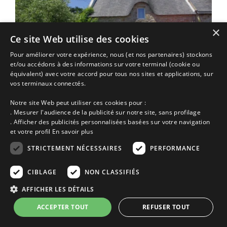
×
Ce site Web utilise des cookies
Pour améliorer votre expérience, nous (et nos partenaires) stockons
et/ou accédons à des informations sur votre terminal (cookie ou
équivalent) avec votre accord pour tous nos sites et applications, sur
vos terminaux connectés.
Notre site Web peut utiliser ces cookies pour :
Maison vacances Ile aux Moines | 4
. Mesurer l'audience de la publicité sur notre site, sans profilage
ancienne maison de pêcheur, en pierres, avec vue sur le golfe, à
. Afficher des publicités personnalisées basées sur votre navigation
1oom de la plage du gored, chemin piétonnier…
et votre profil
En savoir plus
Annonce n° 5242 | Location Maison
STRICTEMENT NÉCESSAIRES
PERFORMANCE
Ile aux Moines proche de
Pluherlin
Golfe du Morbihan
Morbihan
Bretagne
CIBLAGE
NON CLASSIFIÉS
Ajoutez à ma sélection
AFFICHER LES DÉTAILS
Voir cette location
ACCEPTER TOUT
REFUSER TOUT