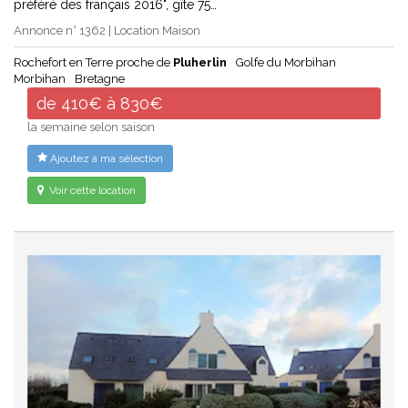
préféré des français 2016", gîte 75…
Annonce n° 1362 | Location Maison
Rochefort en Terre proche de
Pluherlin
Golfe du Morbihan
Morbihan
Bretagne
de 410€ à 830€
la semaine selon saison
Ajoutez à ma sélection
Voir cette location