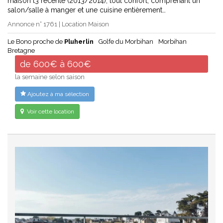
maison t3 récente (2013/2014), tout confort, comprenant un
salon/salle à manger et une cuisine entièrement…
Annonce n° 1761 | Location Maison
Le Bono proche de
Pluherlin
Golfe du Morbihan
Morbihan
Bretagne
de 600€ à 600€
la semaine selon saison
Ajoutez à ma sélection
Voir cette location