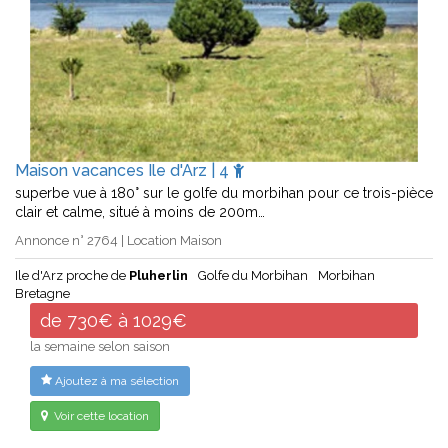
Maison vacances Ile d'Arz | 4
superbe vue à 180° sur le golfe du morbihan pour ce trois-pièce
clair et calme, situé à moins de 200m…
Annonce n° 2764 | Location Maison
Ile d'Arz proche de
Pluherlin
Golfe du Morbihan
Morbihan
Bretagne
de 730€ à 1029€
la semaine selon saison
Ajoutez à ma sélection
Voir cette location