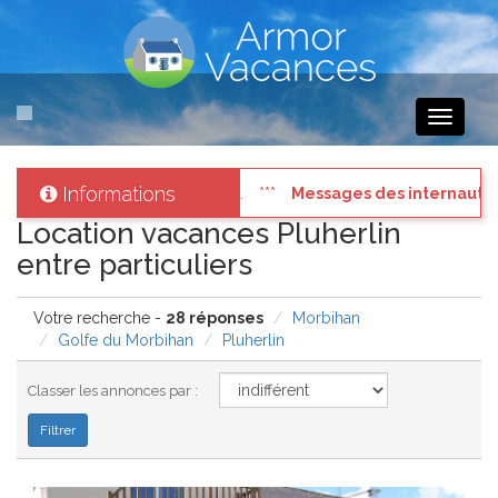
Toggle
navigati
Informations
s pressés
: Connectez vous à votre compte et consultez les "Messag
Location vacances Pluherlin
entre particuliers
Votre recherche -
28 réponses
Morbihan
Golfe du Morbihan
Pluherlin
Classer les annonces par :