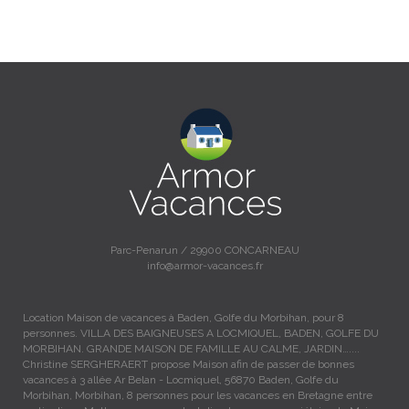
Parc-Penarun / 29900 CONCARNEAU
info@armor-vacances.fr
Location Maison de vacances à Baden, Golfe du Morbihan, pour 8
personnes. VILLA DES BAIGNEUSES A LOCMIQUEL, BADEN, GOLFE DU
MORBIHAN. GRANDE MAISON DE FAMILLE AU CALME, JARDIN…....
Christine SERGHERAERT propose Maison afin de passer de bonnes
vacances à 3 allée Ar Belan - Locmiquel, 56870 Baden, Golfe du
Morbihan, Morbihan, 8 personnes pour les vacances en Bretagne entre