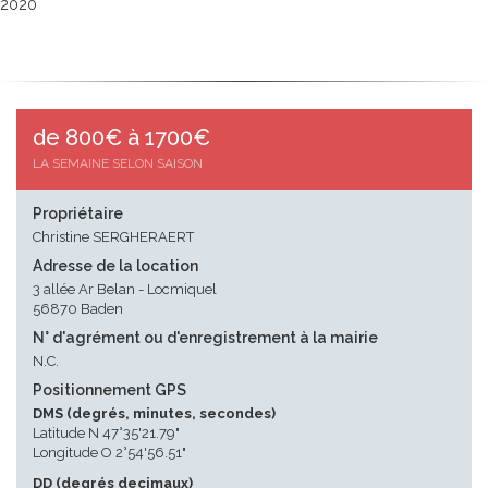
2020
de 800€ à 1700€
LA SEMAINE SELON SAISON
Propriétaire
Christine SERGHERAERT
Adresse de la location
3 allée Ar Belan - Locmiquel
56870 Baden
N° d'agrément ou d'enregistrement à la mairie
N.C.
Positionnement GPS
DMS (degrés, minutes, secondes)
Latitude N 47°35'21.79"
Longitude O 2°54'56.51"
DD (degrés decimaux)