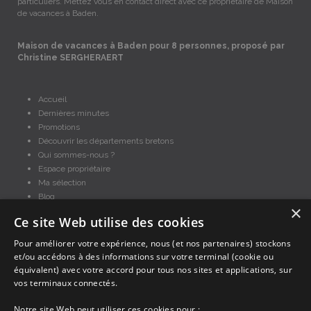
particuliers. Mettez vous en contact direct avec ce propriétaire de Maison
de vacances à Baden.
Maison de vacances à Baden pour 8 personnes, proposé par
Christine SERGHERAERT
Accueil
Dernières minutes
Promotions
Découvrir les départements bretons
Qui sommes-nous ?
Espace propriétaire
Ma sélection
Blog
×
Conditions générales
Ce site Web utilise des cookies
Mentions légales
Politique cookies
Pour améliorer votre expérience, nous (et nos partenaires) stockons
et/ou accédons à des informations sur votre terminal (cookie ou
En partenariat avec Clévacances des Côtes d'Armor et du Finistère,
Clévacances est un label national de référence, réglementé par une charte
équivalent) avec votre accord pour tous nos sites et applications, sur
et grille de critères nationales pour certifier la qualité des hébergements
vos terminaux connectés.
touristiques. C'est aussi un réseau de proximité avec une visite tous les 4
ans et une validation par une commission habilitée. Label de 1 à 5 clés.
Notre site Web peut utiliser ces cookies pour :