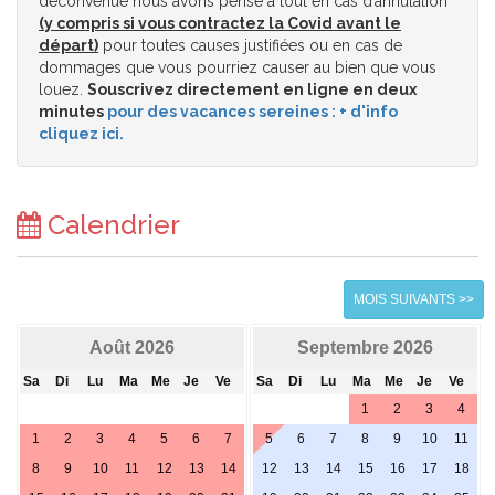
déconvenue nous avons pensé à tout en cas d’annulation
(y compris si vous contractez la Covid avant le
départ)
pour toutes causes justifiées ou en cas de
dommages que vous pourriez causer au bien que vous
louez.
Souscrivez directement en ligne en deux
minutes
pour des vacances sereines : + d'info
cliquez ici.
Calendrier
MOIS SUIVANTS >>
Août 2026
Septembre 2026
Sa
Di
Lu
Ma
Me
Je
Ve
Sa
Di
Lu
Ma
Me
Je
Ve
1
2
3
4
1
2
3
4
5
6
7
5
6
7
8
9
10
11
8
9
10
11
12
13
14
12
13
14
15
16
17
18