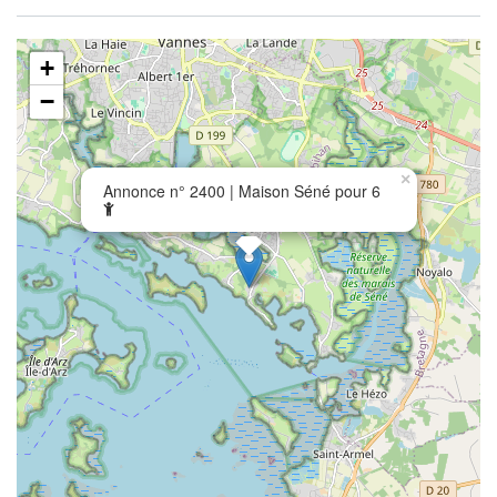
+
−
×
Annonce n° 2400 | Maison Séné pour 6