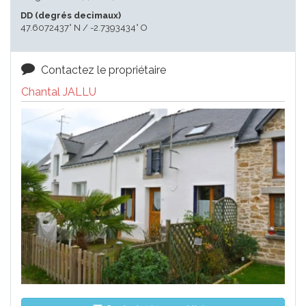
DD (degrés decimaux)
47.6072437° N / -2.7393434° O
Contactez le propriétaire
Chantal JALLU