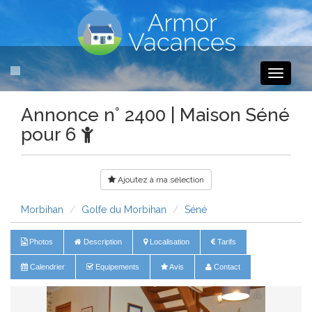
Toggle
navigati
Annonce n° 2400 | Maison Séné
pour 6
Ajoutez à ma sélection
Morbihan
Golfe du Morbihan
Séné
Photos
Description
Localisation
Tarifs
Calendrier
Equipements
Avis
Contact