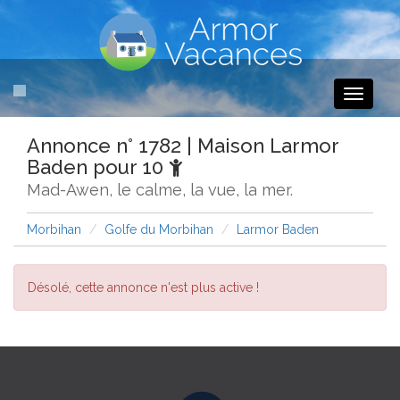
Toggle
navigati
Annonce n° 1782 | Maison Larmor
Baden pour 10
Mad-Awen, le calme, la vue, la mer.
Morbihan
Golfe du Morbihan
Larmor Baden
Désolé, cette annonce n'est plus active !