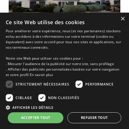
×
Ce site Web utilise des cookies
Pour améliorer votre expérience, nous (et nos partenaires) stockons
et/ou accédons à des informations sur votre terminal (cookie ou
Maison vacances Locmariaquer | 4
équivalent) avec votre accord pour tous nos sites et applications, sur
appartement dans résidence. vue sur mer. a 100m de la plage
vos terminaux connectés.
40m². rez de chaussée : cuisine équipée,…
Annonce n° 1225 | Location Maison
Notre site Web peut utiliser ces cookies pour :
. Mesurer l'audience de la publicité sur notre site, sans profilage
Locmariaquer proche de
Ile d'Arz
Golfe du Morbihan
Morbihan
. Afficher des publicités personnalisées basées sur votre navigation
Bretagne
et votre profil
En savoir plus
de 300€ à 450€
STRICTEMENT NÉCESSAIRES
PERFORMANCE
la semaine selon saison
CIBLAGE
NON CLASSIFIÉS
Ajoutez à ma sélection
AFFICHER LES DÉTAILS
Voir cette location
ACCEPTER TOUT
REFUSER TOUT