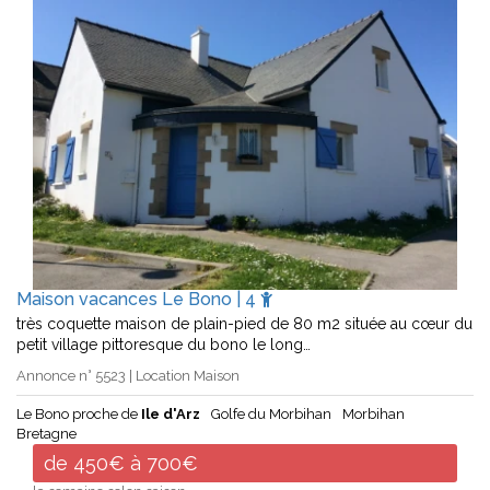
Maison vacances Le Bono | 4
très coquette maison de plain-pied de 80 m2 située au cœur du
petit village pittoresque du bono le long…
Annonce n° 5523 | Location Maison
Le Bono proche de
Ile d'Arz
Golfe du Morbihan
Morbihan
Bretagne
de 450€ à 700€