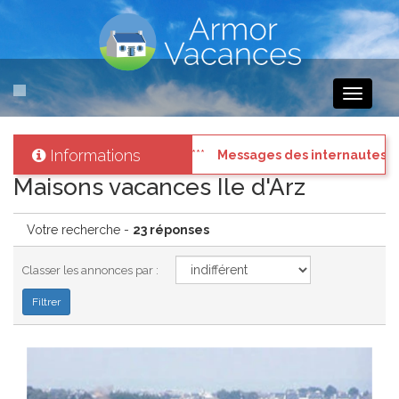
Toggle
navigati
Informations
sés
: Connectez vous à votre compte et consultez les "Messages des i
Maisons vacances Ile d'Arz
Votre recherche -
23 réponses
Classer les annonces par :