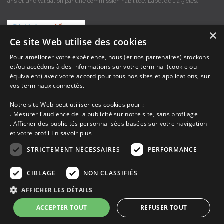
ans et une validation par une commission habilitée. Label de 1 à 5 clés.
×
Ce site Web utilise des cookies
Pour améliorer votre expérience, nous (et nos partenaires) stockons
et/ou accédons à des informations sur votre terminal (cookie ou
Les descriptions et photos contenues dans le site Armor-vacances sont sous
équivalent) avec votre accord pour tous nos sites et applications, sur
la responsabilité des propriétaires, ces informations sont indicatives et non
vos terminaux connectés.
contractuelles. Les données sont protégées par copyright Armor-vacances.
Notre site Web peut utiliser ces cookies pour :
Armor-vacances n'est pas un organisme et ne touche aucune commission
. Mesurer l'audience de la publicité sur notre site, sans profilage
sur les locations, c'est simplement un annuaire d'hébergements de
. Afficher des publicités personnalisées basées sur votre navigation
vacances en Bretagne, un service de petites annonces de location DE
et votre profil
En savoir plus
PARTICULIER A PARTICULIER.
STRICTEMENT NÉCESSAIRES
PERFORMANCE
Avant de prendre possession du logement vous devez obtenir du
propriétaire un contrat qui stipule les clauses et le descriptif de la location,
CIBLAGE
NON CLASSIFIÉS
grâce à ce contrat vous pouvez faire valoir vos droits si le logement ne
correspond pas à ce qui y est mentionné ou pour d'autres raisons.
AFFICHER LES DÉTAILS
ACCEPTER TOUT
REFUSER TOUT