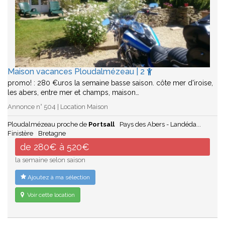
Maison vacances Ploudalmézeau | 2
promo! : 280 €uros la semaine basse saison. côte mer d'iroise,
les abers, entre mer et champs, maison…
Annonce n° 504 | Location Maison
Ploudalmézeau proche de
Portsall
Pays des Abers - Landéda...
Finistère
Bretagne
de 280€ à 520€
la semaine selon saison
Ajoutez à ma sélection
Voir cette location