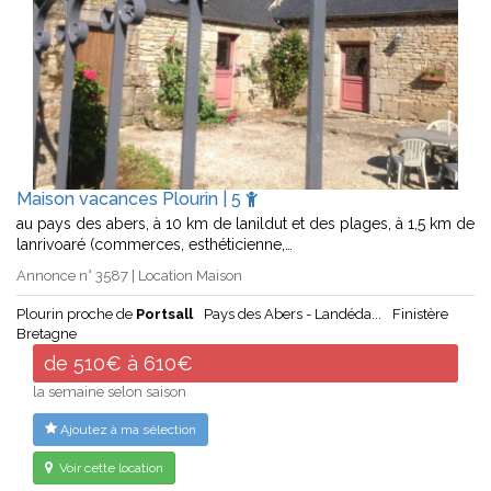
Maison vacances Plourin | 5
au pays des abers, à 10 km de lanildut et des plages, à 1,5 km de
lanrivoaré (commerces, esthéticienne,…
Annonce n° 3587 | Location Maison
Plourin proche de
Portsall
Pays des Abers - Landéda...
Finistère
Bretagne
de 510€ à 610€
la semaine selon saison
Ajoutez à ma sélection
Voir cette location