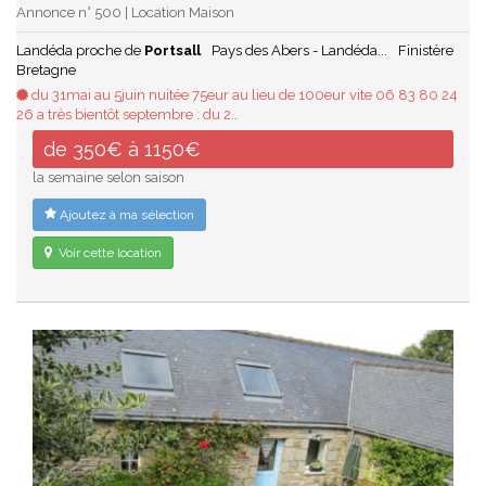
Annonce n° 500 | Location Maison
Landéda proche de
Portsall
Pays des Abers - Landéda...
Finistère
Bretagne
du 31mai au 5juin nuitée 75eur au lieu de 100eur vite 06 83 80 24
26 a très bientôt septembre : du 2…
de 350€ à 1150€
la semaine selon saison
Ajoutez à ma sélection
Voir cette location