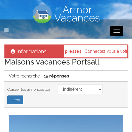
Toggle
navigati
Informations
 vous à votre compte et consultez les "Messages des internautes pre
Maisons vacances Portsall
Votre recherche -
15 réponses
Classer les annonces par :