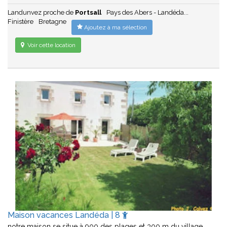
Landunvez proche de
Portsall
Pays des Abers - Landéda...
Finistère
Bretagne
Ajoutez à ma sélection
Voir cette location
Maison vacances Landéda | 8
notre maison se situe à 900 des plages et 300 m du village