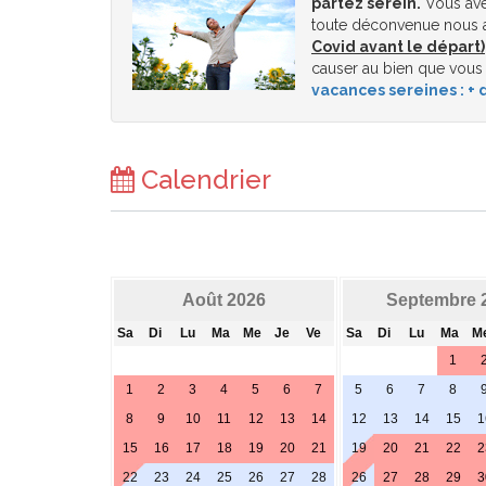
partez serein.
Vous ave
toute déconvenue nous a
Covid avant le départ)
causer au bien que vous
vacances sereines : + d
Calendrier
Août 2026
Septembre 
Sa
Di
Lu
Ma
Me
Je
Ve
Sa
Di
Lu
Ma
M
1
1
2
3
4
5
6
7
5
6
7
8
8
9
10
11
12
13
14
12
13
14
15
1
15
16
17
18
19
20
21
19
20
21
22
2
22
23
24
25
26
27
28
26
27
28
29
3