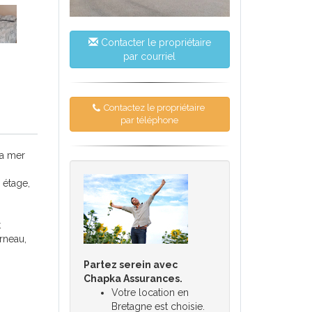
Contacter le propriétaire
par courriel
Contactez le propriétaire
par téléphone
la mer
 étage,
t
rneau,
Partez serein avec
Chapka Assurances.
Votre location en
Bretagne est choisie.