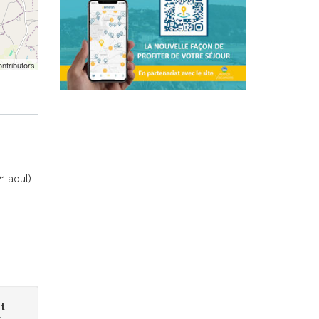
ntributors
1 aout).
t