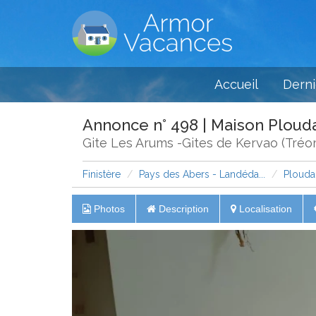
Accueil
Derni
Annonce n° 498 | Maison Plou
Gite Les Arums -Gites de Kervao (Tréo
Finistère
Pays des Abers - Landéda...
Ploud
Photos
Description
Localisation