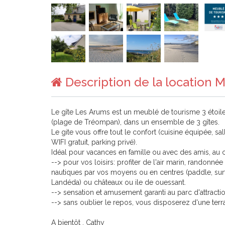
Description de la location
Le gîte Les Arums est un meublé de tourisme 3 étoile
(plage de Tréompan), dans un ensemble de 3 gîtes.
Le gite vous offre tout le confort (cuisine équipée, s
WIFI gratuit, parking privé).
Idéal pour vacances en famille ou avec des amis, au 
--> pour vos loisirs: profiter de l'air marin, randonn
nautiques par vos moyens ou en centres (paddle, surf, 
Landéda) ou châteaux ou ile de ouessant.
--> sensation et amusement garanti au parc d'attracti
--> sans oublier le repos, vous disposerez d'une terr
A bientôt . Cathy