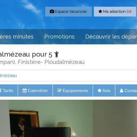
Espace Vacancier
Ma sélection (
0
)
ères minutes
Promotions
Découvrir les dépa
dalmézeau pour 5
mpan), Finistère- Ploudalmézeau
almézeau
Tarifs
Calendrier
Equipements
Avis
Conta