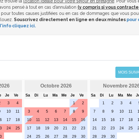
z trouvé la
location idéale pour votre séjour en Bretagne
. Pour vous 
vons pensé à tout en cas d’annulation
(y compris si vous contracte
pour toutes causes justifiées ou en cas de dommages que vous pou
 louez.
Souscrivez directement en ligne en deux minutes
pour 
'info cliquez ici.
MOIS SUIV
2026
Octobre 2026
Novembre 202
e
Je
Ve
Sa
Di
Lu
Ma
Me
Je
Ve
Sa
Di
Lu
Ma
Me
J
2
3
4
1
2
1
2
3
4
9
10
11
3
4
5
6
7
8
9
7
8
9
10
11
6
17
18
10
11
12
13
14
15
16
14
15
16
17
18
3
24
25
17
18
19
20
21
22
23
21
22
23
24
25
0
24
25
26
27
28
29
30
28
29
30