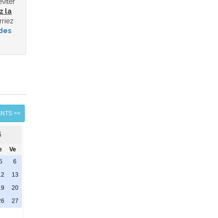
éviter
z la
rriez
des
ANTS >>
6
e
Ve
5
6
12
13
19
20
26
27