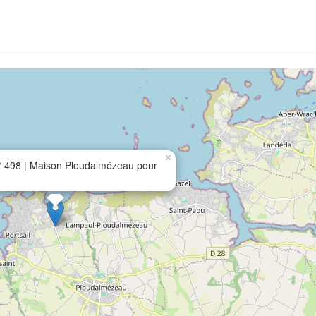
×
 498 | Maison Ploudalmézeau pour