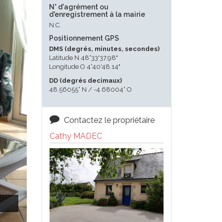
N° d'agrément ou
d'enregistrement à la mairie
N.C.
Positionnement GPS
DMS (degrés, minutes, secondes)
Latitude N 48°33'37.98"
Longitude O 4°40'48.14"
DD (degrés decimaux)
48.56055° N / -4.68004° O
Contactez le propriétaire
Cathy MADEC