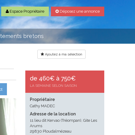
Espace Propriétaire
Déposez une annonce
rtements bretons
Ajoutez à ma sélection
de 460€ à 750€
LA SEMAINE SELON SAISON
ct
Propriétaire
Cathy MADEC
Adresse de la location
11 lieu dit Kervao (Tréompan), Gite Les
Arums
29830 Ploudalmézeau