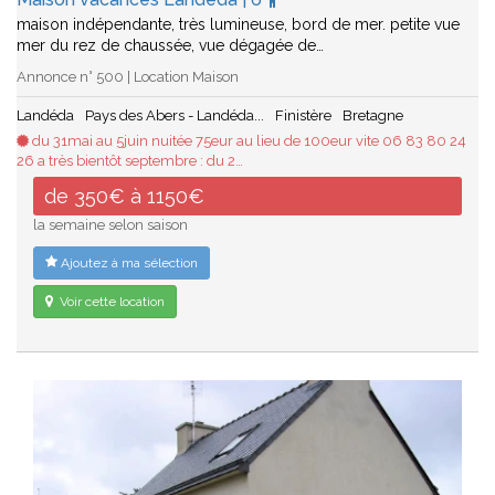
maison indépendante, très lumineuse, bord de mer. petite vue
mer du rez de chaussée, vue dégagée de…
Annonce n° 500 | Location Maison
Landéda
Pays des Abers - Landéda...
Finistère
Bretagne
du 31mai au 5juin nuitée 75eur au lieu de 100eur vite 06 83 80 24
26 a très bientôt septembre : du 2…
de 350€ à 1150€
la semaine selon saison
Ajoutez à ma sélection
Voir cette location