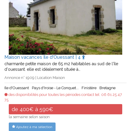
Maison vacances Ile d'Ouessant | 4
charmante petite maison de 65 m2 habitables au sud de l'île
d'ouessant. elle est idéalement située à…
Annonce n° 1909 | Location Maison
Ile d'Ouessant
Pays d'Iroise - Le Conquet...
Finistère
Bretagne
des disponibilités pour toutes les périodes contact tel: 06 61 25 47
75
de 400€ à 590€
la semaine selon saison
Ajoutez à ma sélection