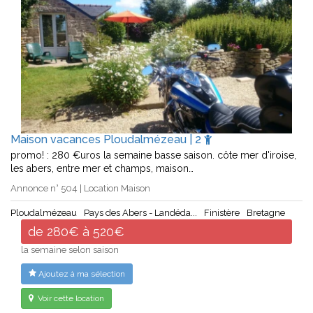
Maison vacances Ploudalmézeau | 2
promo! : 280 €uros la semaine basse saison. côte mer d'iroise,
les abers, entre mer et champs, maison…
Annonce n° 504 | Location Maison
Ploudalmézeau
Pays des Abers - Landéda...
Finistère
Bretagne
de 280€ à 520€
la semaine selon saison
Ajoutez à ma sélection
Voir cette location