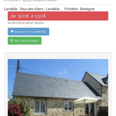
Landéda
Pays des Abers - Landéda...
Finistère
Bretagne
de 300€ à 530€
la semaine selon saison
Ajoutez à ma sélection
Voir cette location