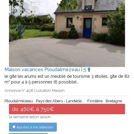
Maison vacances Ploudalmézeau | 5
le gîte les arums est un meublé de tourisme 3 étoiles, gîte de 82
m² pour 4 à 5 personnes (6 possible)…
Annonce n° 498 | Location Maison
Ploudalmézeau
Pays des Abers - Landéda...
Finistère
Bretagne
de 460€ à 750€
la semaine selon saison
Ajoutez à ma sélection