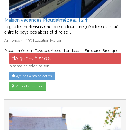
Maison vacances Ploudalmézeau | 2
le gite les hortensias (meublé de tourisme 3 étoiles) est situé
entre le pays des abers et d'iroise.…
Annonce n° 499 | Location Maison
Ploudalmézeau
Pays des Abers - Landéda...
Finistère
Bretagne
de 360€ à 510€
la semaine selon saison
Ajoutez à ma sélection
Voir cette location