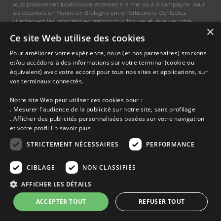
vous propose des locations de vacances à la mer ou à la campagne, pour
les vacances en France en Bretagne entre Particuliers. Contactez
directement les propriétaires bretons pour trouver et réserver votre
×
location de vacances à Pays des Abers - Landéda....
Ce site Web utilise des cookies
Pour améliorer votre expérience, nous (et nos partenaires) stockons
Locations vacances Pays des Abers - Landéda... entre
particuliers.
et/ou accédons à des informations sur votre terminal (cookie ou
équivalent) avec votre accord pour tous nos sites et applications, sur
vos terminaux connectés.
Accueil
Notre site Web peut utiliser ces cookies pour :
Dernières minutes
. Mesurer l'audience de la publicité sur notre site, sans profilage
Promotions
. Afficher des publicités personnalisées basées sur votre navigation
Découvrir les départements bretons
et votre profil
En savoir plus
Qui sommes-nous ?
Espace propriétaire
STRICTEMENT NÉCESSAIRES
PERFORMANCE
Ma sélection
Blog
CIBLAGE
NON CLASSIFIÉS
Conditions générales
Mentions légales
AFFICHER LES DÉTAILS
Politique cookies
ACCEPTER TOUT
REFUSER TOUT
En partenariat avec Clévacances des Côtes d'Armor et du Finistère,
Clévacances est un label national de référence, réglementé par une charte
et grille de critères nationales pour certifier la qualité des hébergements