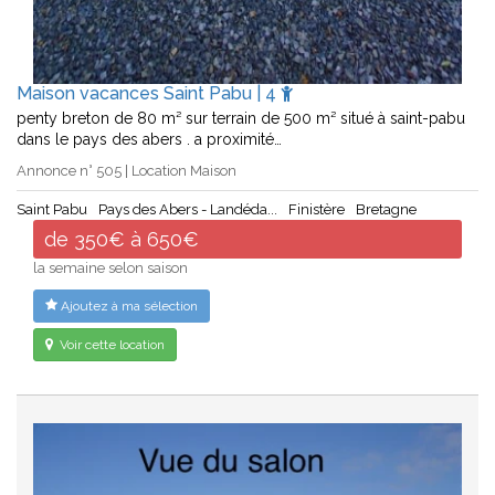
Maison vacances Saint Pabu | 4
penty breton de 80 m² sur terrain de 500 m² situé à saint-pabu
dans le pays des abers . a proximité…
Annonce n° 505 | Location Maison
Saint Pabu
Pays des Abers - Landéda...
Finistère
Bretagne
de 350€ à 650€
la semaine selon saison
Ajoutez à ma sélection
Voir cette location