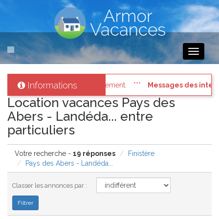
Toggle
navigati
Informations
des internautes pressés
: Connectez vous à votre compte et consul
Location vacances Pays des
Abers - Landéda... entre
particuliers
Votre recherche -
19 réponses
Finistère
Pays des Abers - Landéda...
Classer les annonces par :