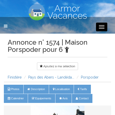
Toggle
navigati
Annonce n° 1574 | Maison
Porspoder pour 6
Ajoutez à ma sélection
Finistère
Pays des Abers - Landéda...
Porspoder
Photos
Description
Localisation
Tarifs
Calendrier
Equipements
Avis
Contact