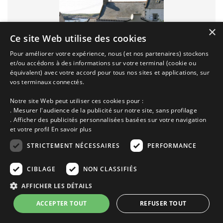
×
Ce site Web utilise des cookies
Pour améliorer votre expérience, nous (et nos partenaires) stockons
et/ou accédons à des informations sur votre terminal (cookie ou
Gîte bord de mer (6 personnes) à Porspoder
équivalent) avec votre accord pour tous nos sites et applications, sur
vos terminaux connectés.
Notre site Web peut utiliser ces cookies pour :
. Mesurer l'audience de la publicité sur notre site, sans profilage
. Afficher des publicités personnalisées basées sur votre navigation
et votre profil
En savoir plus
STRICTEMENT NÉCESSAIRES
PERFORMANCE
Description de la location Maison
CIBLAGE
NON CLASSIFIÉS
Porspoder
AFFICHER LES DÉTAILS
ACCEPTER TOUT
REFUSER TOUT
A moins de 20 m de la plage, ce gîte de plain-pied est situé au
34 rue du port au lieu dit "Melon" sur la commune de Porspoder.