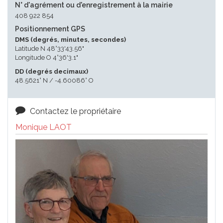
N° d'agrément ou d'enregistrement à la mairie
408 922 854
Positionnement GPS
DMS (degrés, minutes, secondes)
Latitude N 48°33'43.56"
Longitude O 4°36'3.1"
DD (degrés decimaux)
48.5621° N / -4.60086° O
Contactez le propriétaire
Monique LAOT