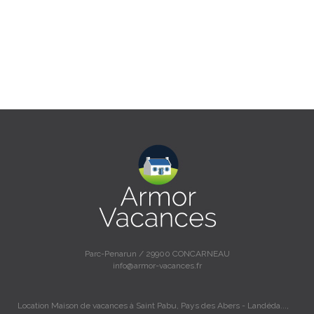
Parc-Penarun / 29900 CONCARNEAU
info@armor-vacances.fr
Location Maison de vacances à Saint Pabu, Pays des Abers - Landéda...,