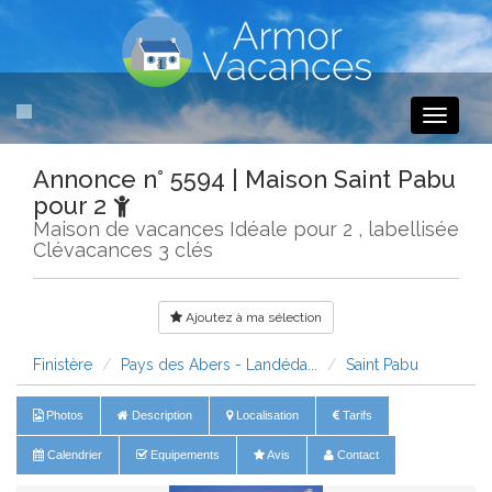
Toggle
navigati
Annonce n° 5594 | Maison Saint Pabu
pour 2
Maison de vacances Idéale pour 2 , labellisée
Clévacances 3 clés
Ajoutez à ma sélection
Finistère
Pays des Abers - Landéda...
Saint Pabu
Photos
Description
Localisation
Tarifs
Calendrier
Equipements
Avis
Contact