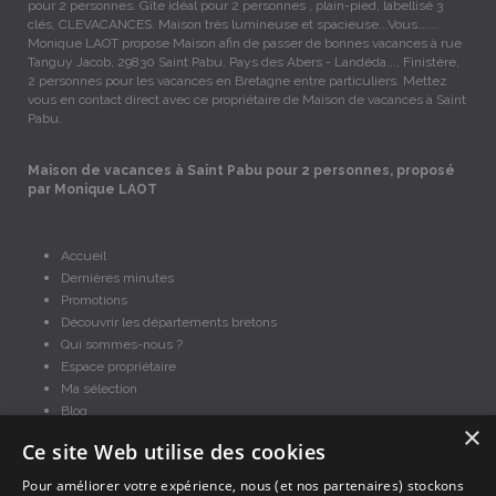
pour 2 personnes. Gîte idéal pour 2 personnes , plain-pied, labellisé 3
clés, CLEVACANCES. Maison très lumineuse et spacieuse...Vous…....
Monique LAOT propose Maison afin de passer de bonnes vacances à rue
Tanguy Jacob, 29830 Saint Pabu, Pays des Abers - Landéda..., Finistère,
2 personnes pour les vacances en Bretagne entre particuliers. Mettez
vous en contact direct avec ce propriétaire de Maison de vacances à Saint
Pabu.
Maison de vacances à Saint Pabu pour 2 personnes, proposé
par Monique LAOT
Accueil
Dernières minutes
Promotions
Découvrir les départements bretons
Qui sommes-nous ?
Espace propriétaire
Ma sélection
Blog
×
Conditions générales
Ce site Web utilise des cookies
Mentions légales
Politique cookies
Pour améliorer votre expérience, nous (et nos partenaires) stockons