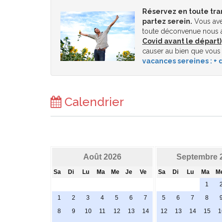
Réservez en toute tra
partez serein.
Vous ave
toute déconvenue nous a
Covid avant le départ)
causer au bien que vous
vacances sereines : + d
Calendrier
Août 2026
Septembre 
Sa
Di
Lu
Ma
Me
Je
Ve
Sa
Di
Lu
Ma
M
1
1
2
3
4
5
6
7
5
6
7
8
8
9
10
11
12
13
14
12
13
14
15
1