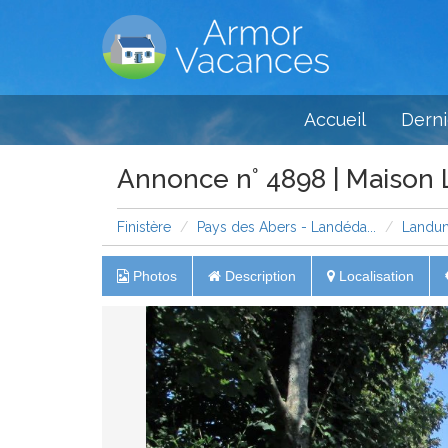
Accueil
Derni
Annonce n° 4898 | Maison
Finistère
Pays des Abers - Landéda...
Landu
Photos
Description
Localisation