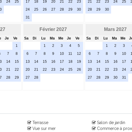
3
24
25
17
18
19
20
21
22
23
21
22
23
24
25
0
24
25
26
27
28
29
30
28
29
30
31
027
Février 2027
Mars 2027
e
Je
Ve
Sa
Di
Lu
Ma
Me
Je
Ve
Sa
Di
Lu
Ma
Me
J
1
1
2
3
4
5
1
2
3
6
7
8
6
7
8
9
10
11
12
6
7
8
9
10
3
14
15
13
14
15
16
17
18
19
13
14
15
16
17
0
21
22
20
21
22
23
24
25
26
20
21
22
23
24
7
28
29
27
28
27
28
29
30
31
Terrasse
Salon de jardin
Vue sur mer
Commerce à prox