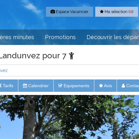
Espace Vacancier
Ma sélection (
0
)
ères minutes
Promotions
Découvrir les dépa
 Landunvez pour 7
nvez
Tarifs
Calendrier
Equipements
Avis
Conta