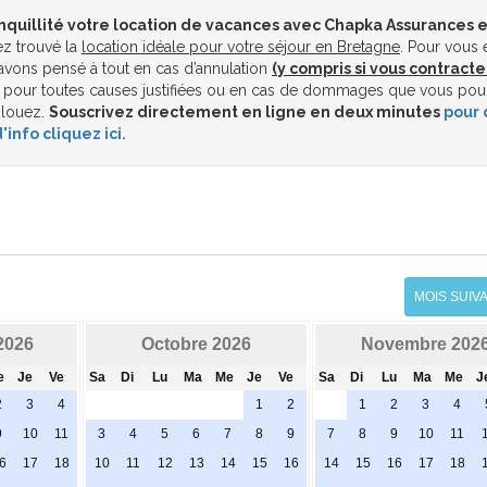
nquillité votre location de vacances avec Chapka Assurances e
z trouvé la
location idéale pour votre séjour en Bretagne
. Pour vous 
vons pensé à tout en cas d’annulation
(y compris si vous contracte
pour toutes causes justifiées ou en cas de dommages que vous pou
 louez.
Souscrivez directement en ligne en deux minutes
pour 
'info cliquez ici.
MOIS SUIV
2026
Octobre 2026
Novembre 202
e
Je
Ve
Sa
Di
Lu
Ma
Me
Je
Ve
Sa
Di
Lu
Ma
Me
J
2
3
4
1
2
1
2
3
4
9
10
11
3
4
5
6
7
8
9
7
8
9
10
11
6
17
18
10
11
12
13
14
15
16
14
15
16
17
18