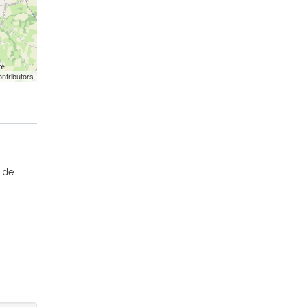
ntributors
s de