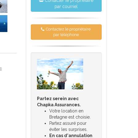
Contacter le propriétaire
par courriel
Contactez le propriétaire
par téléphone
c
Partez serein avec
Chapka Assurances.
Votre location en
Bretagne est choisie.
Partez assuré pour
éviter les surprises.
En cas d'annulation