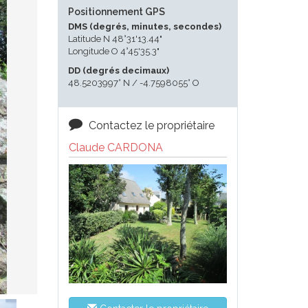
Positionnement GPS
DMS (degrés, minutes, secondes)
Latitude N 48°31'13.44"
Longitude O 4°45'35.3"
DD (degrés decimaux)
48.5203997° N / -4.7598055° O
Contactez le propriétaire
Claude CARDONA