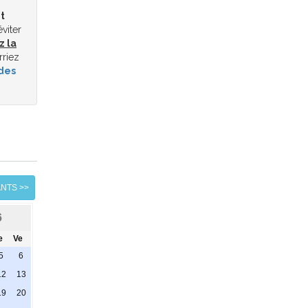
t
éviter
z la
rriez
des
ANTS >>
6
e
Ve
5
6
12
13
19
20