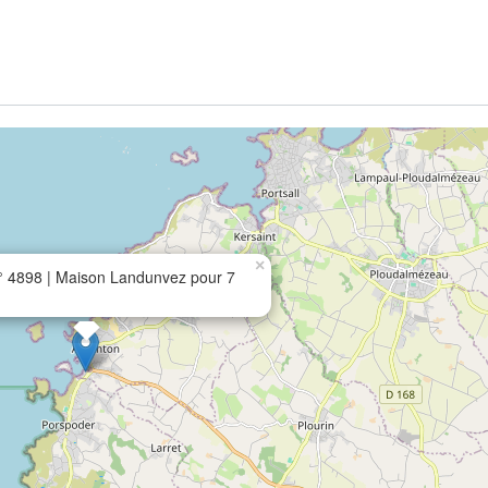
×
 4898 | Maison Landunvez pour 7