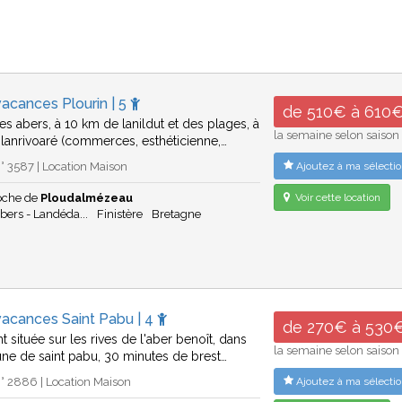
acances Plourin | 5
de 510€ à 610
es abers, à 10 km de lanildut et des plages, à
la semaine selon saison
 lanrivoaré (commerces, esthéticienne,…
 3587 | Location Maison
Ajoutez à ma sélectio
roche de
Ploudalmézeau
Voir cette location
bers - Landéda...
Finistère
Bretagne
vacances Saint Pabu | 4
de 270€ à 530
 située sur les rives de l'aber benoît, dans
la semaine selon saison
e de saint pabu, 30 minutes de brest…
° 2886 | Location Maison
Ajoutez à ma sélectio