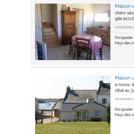
Maison 
chers vac
gite acco
Annonce n°
Porspoder
Pays des A
Maison 
a moins d
situé au 3
Annonce n°
Porspoder
Pays des A