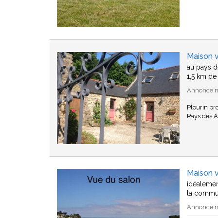
Maison v
au pays d
1,5 km de
Annonce n°
Plourin p
Pays des A
Maison 
idéalement
la commun
Annonce n