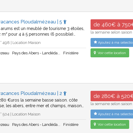
vacances Ploudalmézeau | 5
de 460€ à 750
es arums est un meublé de tourisme 3 étoiles,
la semaine selon saison
2 m² pour 4 à 5 personnes (6 possible)…
 498 | Location Maison
Ajoutez à ma sélectio
ézeau
Pays des Abers - Landéda...
Finistère
Voir cette location
vacances Ploudalmézeau | 2
de 280€ à 520
280 €uros la semaine basse saison. côte
la semaine selon saison
ise, les abers, entre mer et champs, maison…
 504 | Location Maison
Ajoutez à ma sélectio
ézeau
Pays des Abers - Landéda...
Finistère
Voir cette location