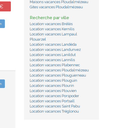
Maisons vacances Ploudalmézeau
0€
Gites vacances Ploudalmézeau
Recherche par ville
n
Location vacances Brélès
Location vacances Kernilis
Location vacances Lampaul
Plouarzel
Location vacances Landéda
Location vacances Landunvez
Location vacances Lanildut
Location vacances Lannilis
Location vacances Plabennec
Location vacances Ploudalmézeau
Location vacances Plouguerneau
Location vacances Plouguin
n
Location vacances Plourin
Location vacances Plouvien
Location vacances Porspoder
Location vacances Portsall
Location vacances Saint Pabu
Location vacances Tréglonou