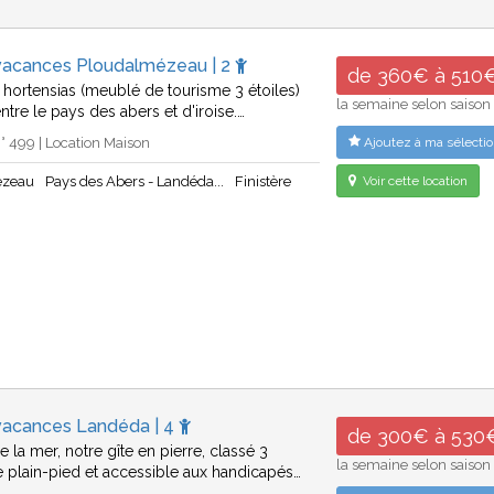
vacances Ploudalmézeau | 2
de 360€ à 510
s hortensias (meublé de tourisme 3 étoiles)
la semaine selon saison
entre le pays des abers et d'iroise.…
 499 | Location Maison
Ajoutez à ma sélectio
ézeau
Pays des Abers - Landéda...
Finistère
Voir cette location
vacances Landéda | 4
de 300€ à 530
 la mer, notre gîte en pierre, classé 3
la semaine selon saison
de plain-pied et accessible aux handicapés…