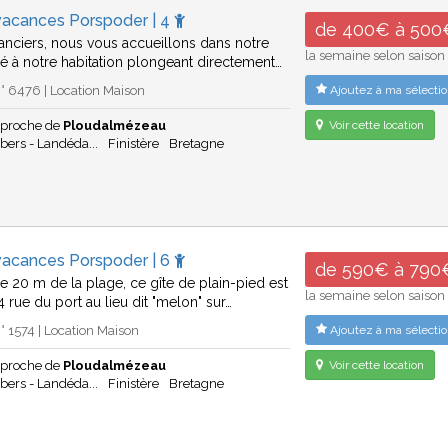
vacances Porspoder | 4
de 400€ à 500
anciers, nous vous accueillons dans notre
la semaine selon saison
lé à notre habitation plongeant directement…
 6476 | Location Maison
Ajoutez à ma sélectio
 proche de
Ploudalmézeau
Voir cette location
bers - Landéda...
Finistère
Bretagne
vacances Porspoder | 6
de 590€ à 790
e 20 m de la plage, ce gîte de plain-pied est
la semaine selon saison
4 rue du port au lieu dit "melon" sur…
 1574 | Location Maison
Ajoutez à ma sélectio
 proche de
Ploudalmézeau
Voir cette location
bers - Landéda...
Finistère
Bretagne