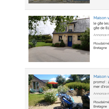
Maison 
le gîte l
gîte de 8
Annonce n°
Ploudalm
Bretagne
Maison 
promo! : 
mer d'iro
Annonce n°
Ploudalm
Bretagne