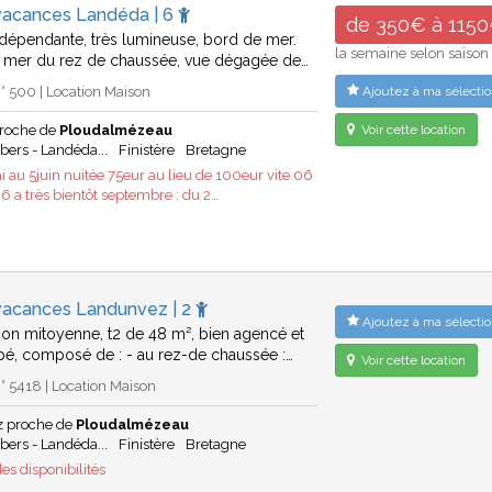
vacances Landéda | 6
de 350€ à 115
dépendante, très lumineuse, bord de mer.
la semaine selon saison
e mer du rez de chaussée, vue dégagée de…
 500 | Location Maison
Ajoutez à ma sélectio
roche de
Ploudalmézeau
Voir cette location
bers - Landéda...
Finistère
Bretagne
 au 5juin nuitée 75eur au lieu de 100eur vite 06
6 a très bientôt septembre : du 2…
vacances Landunvez | 2
Ajoutez à ma sélectio
on mitoyenne, t2 de 48 m², bien agencé et
pé, composé de : - au rez-de chaussée :…
Voir cette location
 5418 | Location Maison
 proche de
Ploudalmézeau
bers - Landéda...
Finistère
Bretagne
es disponibilités