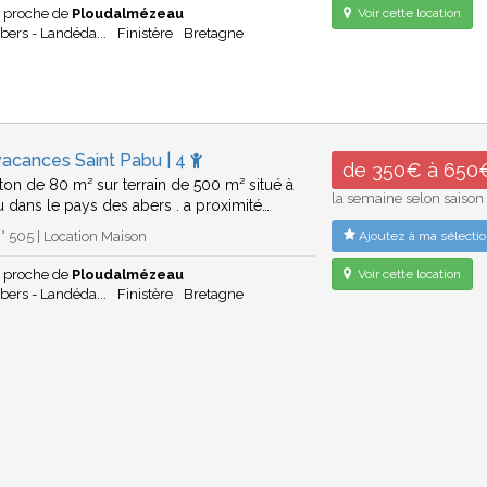
u proche de
Ploudalmézeau
Voir cette location
bers - Landéda...
Finistère
Bretagne
vacances Saint Pabu | 4
de 350€ à 650
ton de 80 m² sur terrain de 500 m² situé à
la semaine selon saison
u dans le pays des abers . a proximité…
 505 | Location Maison
Ajoutez à ma sélectio
u proche de
Ploudalmézeau
Voir cette location
bers - Landéda...
Finistère
Bretagne