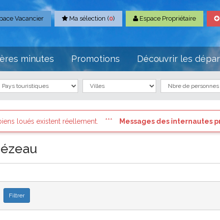
pace Vacancier
Ma sélection (
0
)
Espace Propriétaire
ères minutes
Promotions
Découvrir les dépa
Messages des internautes pressés
: Connectez vous à votre co
mézeau