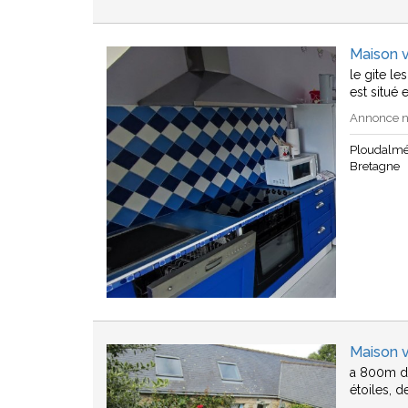
Maison 
le gite le
est situé 
Annonce n°
Ploudalm
Bretagne
Maison 
a 800m de
étoiles, 