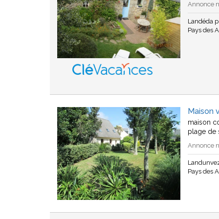
Annonce n°
Landéda p
Pays des A
Maison 
maison co
plage de s
Annonce n
Landunvez
Pays des A