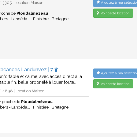
 3305 | Location Maison
Ajoutez à ma sélectio
roche de
Ploudalmézeau
Voir cette location
bers - Landéda...
Finistère
Bretagne
vacances Landunvez | 7
Ajoutez à ma sélectio
nfortable et calme, avec accès direct à la
able fin. belle propriété à louer toute…
Voir cette location
° 4898 | Location Maison
 proche de
Ploudalmézeau
bers - Landéda...
Finistère
Bretagne