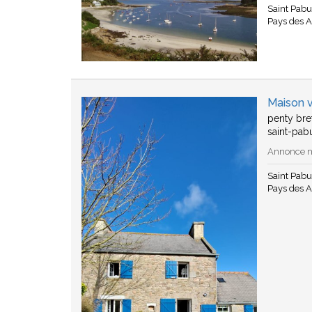
Saint Pab
Pays des A
Maison 
penty bre
saint-pab
Annonce n°
Saint Pab
Pays des A