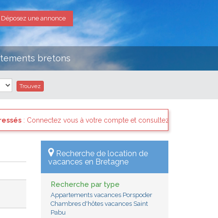
Déposez une annonce
rtements bretons
mpte et consultez les "Messages des internautes pressés" il y a san
Recherche de location de
vacances en Bretagne
Recherche par type
Appartements vacances Porspoder
Chambres d'hôtes vacances Saint
Pabu