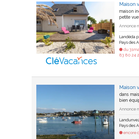
Maison 
maison in
petite vu
Annonce n°
Landéda p
Pays des A
du 31mai
83 80 24 2
Maison 
dans mais
bien équi
Annonce n°
Landunvez
Pays des A
encore d