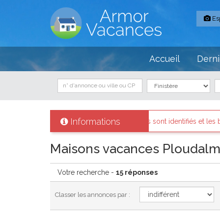
Es
Accueil
Derni
Informations
propriétaires sont identifiés et les biens loués existent réellement.
Maisons vacances Ploudal
Votre recherche -
15 réponses
Classer les annonces par :