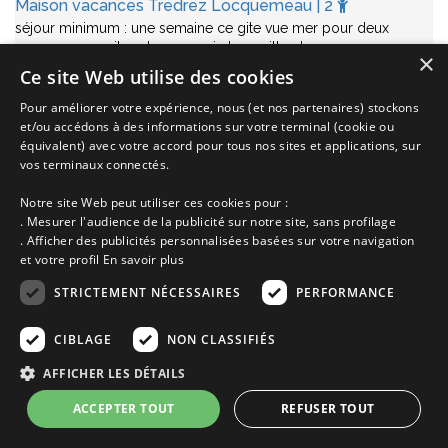
Maison vacances Tredrez Locquemeau | 2
séjour minimum : une semaine ce gite vue mer pour deux
personnes se situe dans un coin tranquille et…
×
Ce site Web utilise des cookies
Annonce n° 5613 | Location Maison
Pour améliorer votre expérience, nous (et nos partenaires) stockons
Tredrez Locquemeau proche de
Trézény
Côte de Granit Rose
et/ou accédons à des informations sur votre terminal (cookie ou
Côtes d'Armor
Bretagne
équivalent) avec votre accord pour tous nos sites et applications, sur
de 390€ à 550€
vos terminaux connectés.
la semaine selon saison
Notre site Web peut utiliser ces cookies pour :
Ajoutez à ma sélection
. Mesurer l'audience de la publicité sur notre site, sans profilage
. Afficher des publicités personnalisées basées sur votre navigation
Voir cette location
et votre profil
En savoir plus
STRICTEMENT NÉCESSAIRES
PERFORMANCE
CIBLAGE
NON CLASSIFIÉS
AFFICHER LES DÉTAILS
ACCEPTER TOUT
REFUSER TOUT