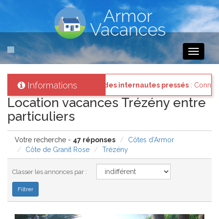
Toggle
navigati
Informations
ez vous à votre compte et consultez les "Messages des internautes p
Location vacances Trézény entre
particuliers
Votre recherche -
47 réponses
Côtes d'Armor
Côte de Granit Rose
Trézény
Classer les annonces par :