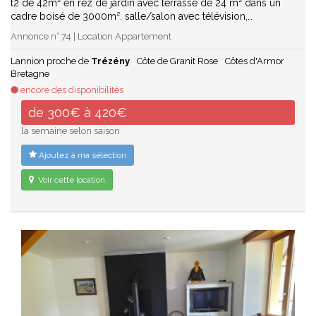
t2 de 42m² en rez de jardin avec terrasse de 24 m² dans un
cadre boisé de 3000m². salle/salon avec télévision,…
Annonce n° 74 | Location Appartement
Lannion proche de
Trézény
Côte de Granit Rose
Côtes d'Armor
Bretagne
encore des disponibilités
de 300€ à 420€
la semaine selon saison
Ajoutez à ma sélection
Voir cette location