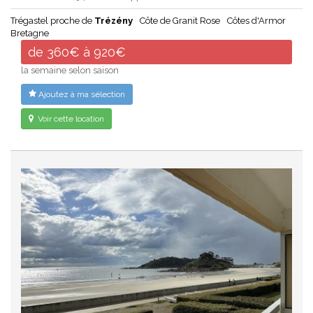
Trégastel proche de
Trézény
Côte de Granit Rose
Côtes d'Armor
Bretagne
de 360€ à 920€
la semaine selon saison
Ajoutez à ma sélection
Voir cette location