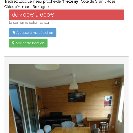
Tredrez Locquemeau proche de
Trézény
Côte de Granit Rose
Côtes d'Armor
Bretagne
de 400€ à 600€
la semaine selon saison
Ajoutez à ma sélection
Voir cette location