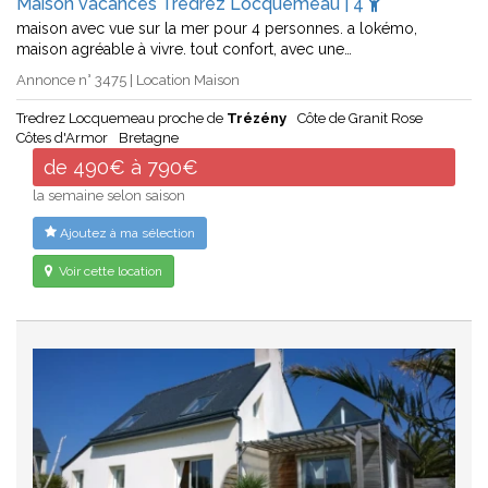
Maison vacances Tredrez Locquemeau | 4
maison avec vue sur la mer pour 4 personnes. a lokémo,
maison agréable à vivre. tout confort, avec une…
Annonce n° 3475 | Location Maison
Tredrez Locquemeau proche de
Trézény
Côte de Granit Rose
Côtes d'Armor
Bretagne
de 490€ à 790€
la semaine selon saison
Ajoutez à ma sélection
Voir cette location