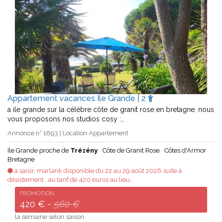
Appartement vacances Ile Grande | 2
a ile grande sur la célèbre côte de granit rose en bretagne. nous
vous proposons nos studios cosy :…
Annonce n° 1693 | Location Appartement
Ile Grande proche de
Trézény
Côte de Granit Rose
Côtes d'Armor
Bretagne
a saisir. marlank disponible du 22 au 29 août 2026 suite à
désistement ..au tarif de 420 euros au lieu…
PROMOTION
420 € -
560 €
la semaine selon saison