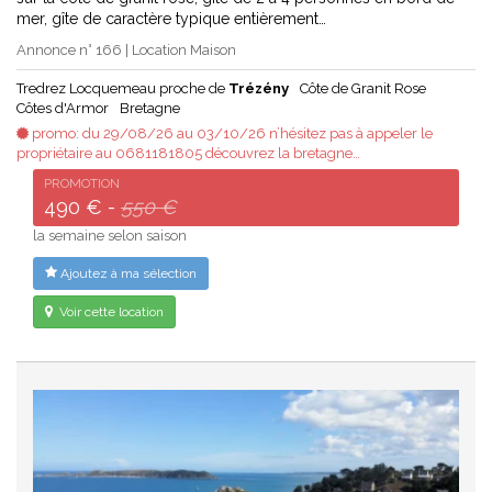
mer, gîte de caractère typique entièrement…
Annonce n° 166 | Location Maison
Tredrez Locquemeau proche de
Trézény
Côte de Granit Rose
Côtes d'Armor
Bretagne
promo: du 29/08/26 au 03/10/26 n’hésitez pas à appeler le
propriétaire au 0681181805 découvrez la bretagne…
PROMOTION
490 € -
550 €
la semaine selon saison
Ajoutez à ma sélection
Voir cette location