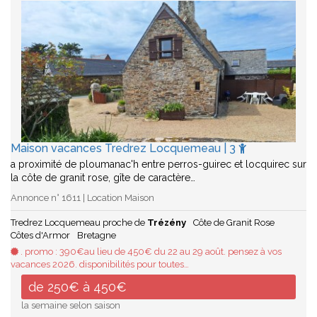
Maison vacances Tredrez Locquemeau | 3
a proximité de ploumanac'h entre perros-guirec et locquirec sur
la côte de granit rose, gîte de caractère…
Annonce n° 1611 | Location Maison
Tredrez Locquemeau proche de
Trézény
Côte de Granit Rose
Côtes d'Armor
Bretagne
. promo : 390€au lieu de 450€ du 22 au 29 août. pensez à vos
vacances 2026. disponibilités pour toutes…
de 250€ à 450€
la semaine selon saison