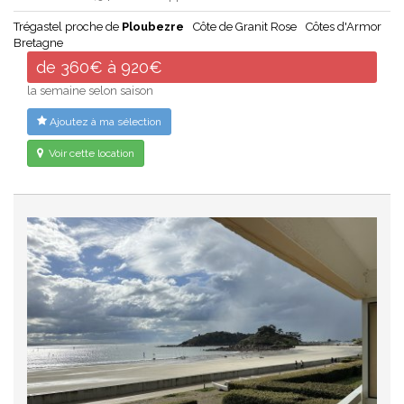
Trégastel proche de
Ploubezre
Côte de Granit Rose
Côtes d'Armor
Bretagne
de 360€ à 920€
la semaine selon saison
Ajoutez à ma sélection
Voir cette location