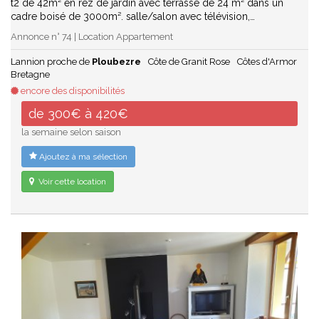
t2 de 42m² en rez de jardin avec terrasse de 24 m² dans un
cadre boisé de 3000m². salle/salon avec télévision,…
Annonce n° 74 | Location Appartement
Lannion proche de
Ploubezre
Côte de Granit Rose
Côtes d'Armor
Bretagne
encore des disponibilités
de 300€ à 420€
la semaine selon saison
Ajoutez à ma sélection
Voir cette location