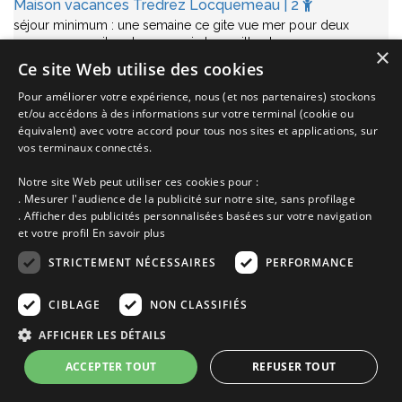
Maison vacances Tredrez Locquemeau | 2
séjour minimum : une semaine ce gite vue mer pour deux
personnes se situe dans un coin tranquille et…
×
Ce site Web utilise des cookies
Annonce n° 5613 | Location Maison
Pour améliorer votre expérience, nous (et nos partenaires) stockons
Tredrez Locquemeau proche de
Ploubezre
Côte de Granit Rose
et/ou accédons à des informations sur votre terminal (cookie ou
Côtes d'Armor
Bretagne
équivalent) avec votre accord pour tous nos sites et applications, sur
de 390€ à 550€
vos terminaux connectés.
la semaine selon saison
Notre site Web peut utiliser ces cookies pour :
Ajoutez à ma sélection
. Mesurer l'audience de la publicité sur notre site, sans profilage
. Afficher des publicités personnalisées basées sur votre navigation
Voir cette location
et votre profil
En savoir plus
STRICTEMENT NÉCESSAIRES
PERFORMANCE
CIBLAGE
NON CLASSIFIÉS
AFFICHER LES DÉTAILS
ACCEPTER TOUT
REFUSER TOUT