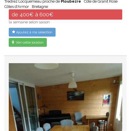
Tredrez Locquemeau proche de
Ploubezre
Côte de Granit Rose
Côtes d'Armor
Bretagne
de 400€ à 600€
la semaine selon saison
Ajoutez à ma sélection
Voir cette location