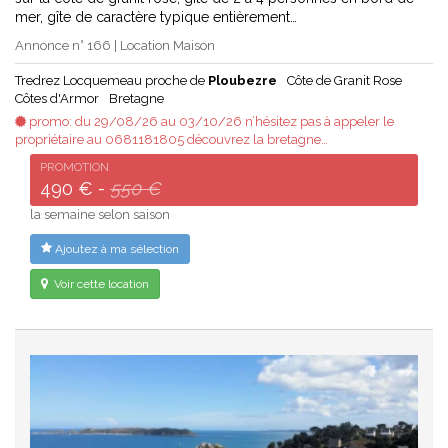
mer, gîte de caractère typique entièrement…
Annonce n° 166 | Location Maison
Tredrez Locquemeau proche de
Ploubezre
Côte de Granit Rose
Côtes d'Armor
Bretagne
promo: du 29/08/26 au 03/10/26 n’hésitez pas à appeler le
propriétaire au 0681181805 découvrez la bretagne…
PROMOTION
490 € -
550 €
la semaine selon saison
Ajoutez à ma sélection
Voir cette location