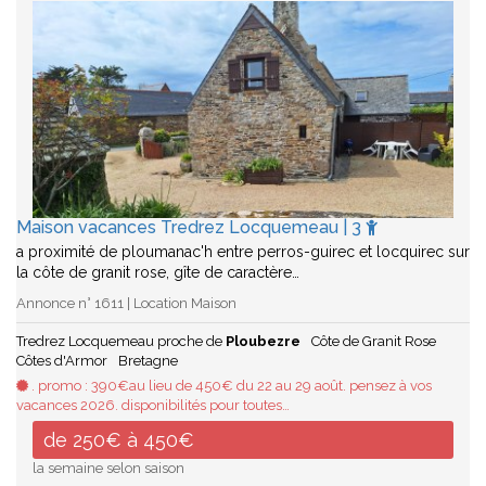
Maison vacances Tredrez Locquemeau | 3
a proximité de ploumanac'h entre perros-guirec et locquirec sur
la côte de granit rose, gîte de caractère…
Annonce n° 1611 | Location Maison
Tredrez Locquemeau proche de
Ploubezre
Côte de Granit Rose
Côtes d'Armor
Bretagne
. promo : 390€au lieu de 450€ du 22 au 29 août. pensez à vos
vacances 2026. disponibilités pour toutes…
de 250€ à 450€
la semaine selon saison