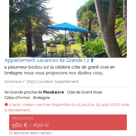
Appartement vacances Ile Grande | 2
a pleumeur-bodou sur la célèbre côte de granit rose en
bretagne. nous vous proposons nos studios cosy…
Annonce n° 1693 | Location Appartement
Ile Grande proche de
Ploubezre
Côte de Granit Rose
Côtes d'Armor
Bretagne
a saisir. melen vue mer disponible du 15 août au 29 août 2026 suite
à désistement ..
PROMOTION
560 € -
630 €
la semaine selon saison