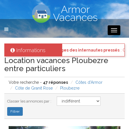
Toggle
navigati
Informations
onnectez vous à votre compte et consultez les "Messages des internau
Location vacances Ploubezre
entre particuliers
Votre recherche -
47 réponses
Côtes d'Armor
Côte de Granit Rose
Ploubezre
Classer les annonces par :