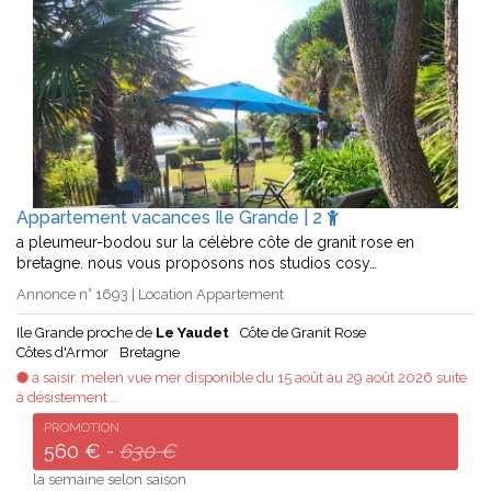
Appartement vacances Ile Grande | 2
a pleumeur-bodou sur la célèbre côte de granit rose en
bretagne. nous vous proposons nos studios cosy…
Annonce n° 1693 | Location Appartement
Ile Grande proche de
Le Yaudet
Côte de Granit Rose
Côtes d'Armor
Bretagne
a saisir. melen vue mer disponible du 15 août au 29 août 2026 suite
à désistement ..
PROMOTION
560 € -
630 €
la semaine selon saison