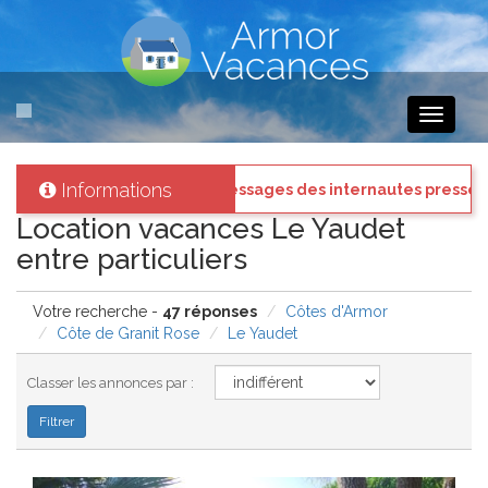
Toggle
navigati
Informations
s
: Connectez vous à votre compte et consultez les "Messages des int
Location vacances Le Yaudet
entre particuliers
Votre recherche -
47 réponses
Côtes d'Armor
Côte de Granit Rose
Le Yaudet
Classer les annonces par :