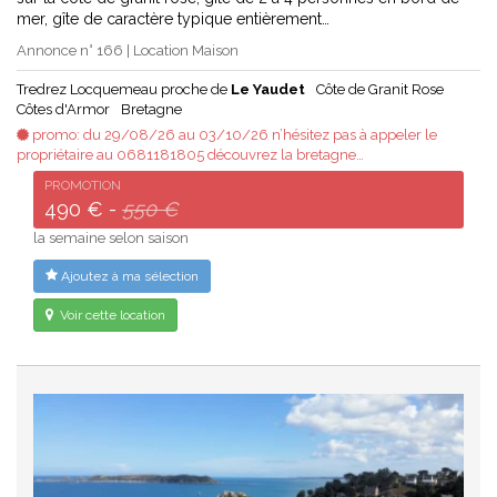
mer, gîte de caractère typique entièrement…
Annonce n° 166 | Location Maison
Tredrez Locquemeau proche de
Le Yaudet
Côte de Granit Rose
Côtes d'Armor
Bretagne
promo: du 29/08/26 au 03/10/26 n’hésitez pas à appeler le
propriétaire au 0681181805 découvrez la bretagne…
PROMOTION
490 € -
550 €
la semaine selon saison
Ajoutez à ma sélection
Voir cette location