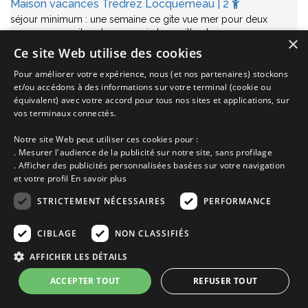
Maison vacances Tredrez Locquemeau | 2
séjour minimum : une semaine ce gite vue mer pour deux
personnes se situe dans un coin tranquille et…
×
Ce site Web utilise des cookies
Annonce n° 5613 | Location Maison
Pour améliorer votre expérience, nous (et nos partenaires) stockons
Tredrez Locquemeau proche de
Le Yaudet
Côte de Granit Rose
et/ou accédons à des informations sur votre terminal (cookie ou
Côtes d'Armor
Bretagne
équivalent) avec votre accord pour tous nos sites et applications, sur
de 390€ à 550€
vos terminaux connectés.
la semaine selon saison
Notre site Web peut utiliser ces cookies pour :
Ajoutez à ma sélection
. Mesurer l'audience de la publicité sur notre site, sans profilage
. Afficher des publicités personnalisées basées sur votre navigation
Voir cette location
et votre profil
En savoir plus
STRICTEMENT NÉCESSAIRES
PERFORMANCE
CIBLAGE
NON CLASSIFIÉS
AFFICHER LES DÉTAILS
ACCEPTER TOUT
REFUSER TOUT