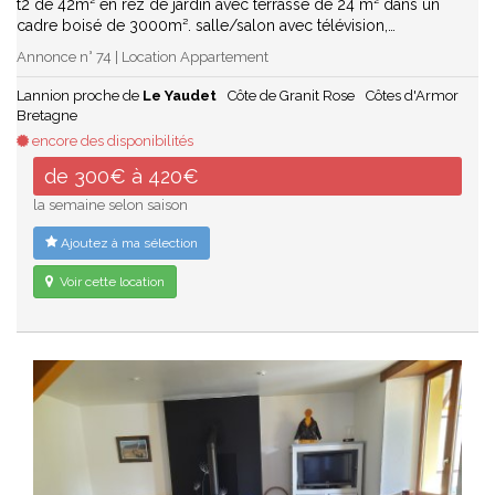
t2 de 42m² en rez de jardin avec terrasse de 24 m² dans un
cadre boisé de 3000m². salle/salon avec télévision,…
Annonce n° 74 | Location Appartement
Lannion proche de
Le Yaudet
Côte de Granit Rose
Côtes d'Armor
Bretagne
encore des disponibilités
de 300€ à 420€
la semaine selon saison
Ajoutez à ma sélection
Voir cette location