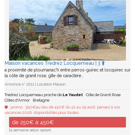
Maison vacances Tredrez Locquemeau | 3
a proximité de ploumanac'h entre perros-guirec et locquirec sur
la côte de granit rose, gîte de caractère…
Annonce n° 1611 | Location Maison
Tredrez Locquemeau proche de
Le Yaudet
Côte de Granit Rose
Côtes d'Armor
Bretagne
. promo : 390€au lieu de 450€ du 22 au 29 août. pensez à vos
vacances 2026. disponibilités pour toutes…
de 250€ à 450€
la semaine selon saison