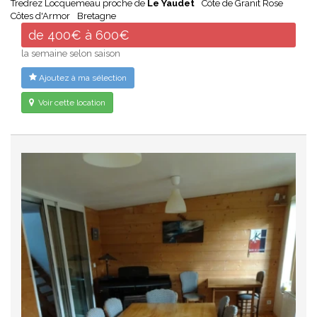
Tredrez Locquemeau proche de
Le Yaudet
Côte de Granit Rose
Côtes d'Armor
Bretagne
de 400€ à 600€
la semaine selon saison
Ajoutez à ma sélection
Voir cette location