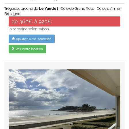
Trégastel proche de
Le Yaudet
Côte de Granit Rose
Côtes d'Armor
Bretagne
de 360€ à 920€
la semaine selon saison
Ajoutez à ma sélection
Voir cette location