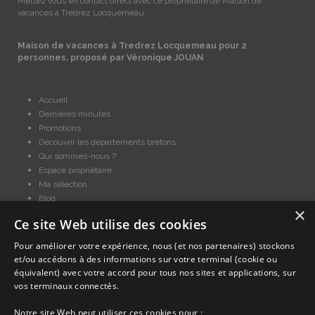
Mettez vous en contact direct avec ce propriétaire de Maison de
vacances à Tredrez Locquemeau.
Maison de vacances à Tredrez Locquemeau pour 2
personnes, proposé par Véronique JOUAN
Accueil
Dernières minutes
Promotions
Découvrir les départements bretons
Qui sommes-nous ?
Espace propriétaire
Ma sélection
Blog
×
Conditions générales
Ce site Web utilise des cookies
Mentions légales
Politique cookies
Pour améliorer votre expérience, nous (et nos partenaires) stockons
et/ou accédons à des informations sur votre terminal (cookie ou
En partenariat avec Clévacances des Côtes d'Armor et du Finistère,
Clévacances est un label national de référence, réglementé par une charte
équivalent) avec votre accord pour tous nos sites et applications, sur
et grille de critères nationales pour certifier la qualité des hébergements
vos terminaux connectés.
touristiques. C'est aussi un réseau de proximité avec une visite tous les 4
ans et une validation par une commission habilitée. Label de 1 à 5 clés.
Notre site Web peut utiliser ces cookies pour :