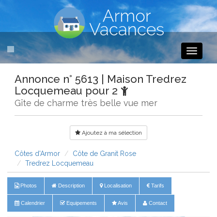
Toggle
navigati
Annonce n° 5613 | Maison Tredrez
Locquemeau pour 2
Gîte de charme très belle vue mer
Ajoutez à ma sélection
Côtes d'Armor
Côte de Granit Rose
Tredrez Locquemeau
Photos
Description
Localisation
Tarifs
Calendrier
Equipements
Avis
Contact