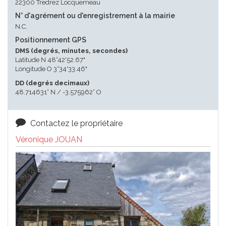
22300 Tredrez Locquemeau
N° d'agrément ou d'enregistrement à la mairie
N.C.
Positionnement GPS
DMS (degrés, minutes, secondes)
Latitude N 48°42'52.67"
Longitude O 3°34'33.46"
DD (degrés decimaux)
48.714631° N / -3.575962° O
Contactez le propriétaire
Véronique JOUAN