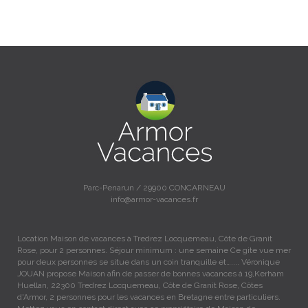
Parc-Penarun / 29900 CONCARNEAU
info@armor-vacances.fr
Location Maison de vacances à Tredrez Locquemeau, Côte de Granit
Rose, pour 2 personnes. Séjour minimum : une semaine Ce gite vue mer
pour deux personnes se situe dans un coin tranquille et….... Véronique
JOUAN propose Maison afin de passer de bonnes vacances à 19,Kerham
Huellan, 22300 Tredrez Locquemeau, Côte de Granit Rose, Côtes
d'Armor, 2 personnes pour les vacances en Bretagne entre particuliers.