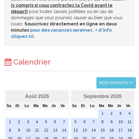
(y compris si vous contractez la Covid avant le
départ)
pour toutes causes justifiées ou en cas de
dommages que vous pourriez causer au bien que vous
louez.
Souscrivez directement en ligne en deux
minutes
pour des vacances sereines : + d'info
cliquez ici.
Calendrier
MOIS SUIVANTS >>
Août 2026
Septembre 2026
Sa
Di
Lu
Ma
Me
Je
Ve
Sa
Di
Lu
Ma
Me
Je
Ve
1
2
3
4
1
2
3
4
5
6
7
5
6
7
8
9
10
11
8
9
10
11
12
13
14
12
13
14
15
16
17
18
15
16
17
18
19
20
21
19
20
21
22
23
24
25